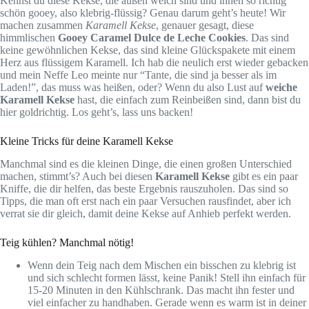
Kennst du diese Kekse, die außen weich sind und innen so richtig
schön gooey, also klebrig-flüssig? Genau darum geht’s heute! Wir
machen zusammen
Karamell Kekse
, genauer gesagt, diese
himmlischen
Gooey Caramel Dulce de Leche Cookies
. Das sind
keine gewöhnlichen Kekse, das sind kleine Glückspakete mit einem
Herz aus flüssigem Karamell. Ich hab die neulich erst wieder gebacken
und mein Neffe Leo meinte nur “Tante, die sind ja besser als im
Laden!”, das muss was heißen, oder? Wenn du also Lust auf
weiche
Karamell Kekse
hast, die einfach zum Reinbeißen sind, dann bist du
hier goldrichtig. Los geht’s, lass uns backen!
Kleine Tricks für deine Karamell Kekse
Manchmal sind es die kleinen Dinge, die einen großen Unterschied
machen, stimmt’s? Auch bei diesen
Karamell Kekse
gibt es ein paar
Kniffe, die dir helfen, das beste Ergebnis rauszuholen. Das sind so
Tipps, die man oft erst nach ein paar Versuchen rausfindet, aber ich
verrat sie dir gleich, damit deine Kekse auf Anhieb perfekt werden.
Teig kühlen? Manchmal nötig!
Wenn dein Teig nach dem Mischen ein bisschen zu klebrig ist
und sich schlecht formen lässt, keine Panik! Stell ihn einfach für
15-20 Minuten in den Kühlschrank. Das macht ihn fester und
viel einfacher zu handhaben. Gerade wenn es warm ist in deiner