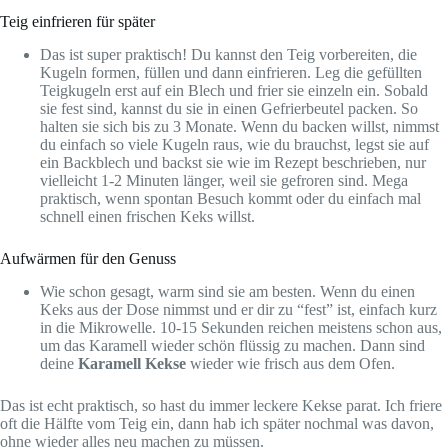
Teig einfrieren für später
Das ist super praktisch! Du kannst den Teig vorbereiten, die
Kugeln formen, füllen und dann einfrieren. Leg die gefüllten
Teigkugeln erst auf ein Blech und frier sie einzeln ein. Sobald
sie fest sind, kannst du sie in einen Gefrierbeutel packen. So
halten sie sich bis zu 3 Monate. Wenn du backen willst, nimmst
du einfach so viele Kugeln raus, wie du brauchst, legst sie auf
ein Backblech und backst sie wie im Rezept beschrieben, nur
vielleicht 1-2 Minuten länger, weil sie gefroren sind. Mega
praktisch, wenn spontan Besuch kommt oder du einfach mal
schnell einen frischen Keks willst.
Aufwärmen für den Genuss
Wie schon gesagt, warm sind sie am besten. Wenn du einen
Keks aus der Dose nimmst und er dir zu “fest” ist, einfach kurz
in die Mikrowelle. 10-15 Sekunden reichen meistens schon aus,
um das Karamell wieder schön flüssig zu machen. Dann sind
deine
Karamell Kekse
wieder wie frisch aus dem Ofen.
Das ist echt praktisch, so hast du immer leckere Kekse parat. Ich friere
oft die Hälfte vom Teig ein, dann hab ich später nochmal was davon,
ohne wieder alles neu machen zu müssen.