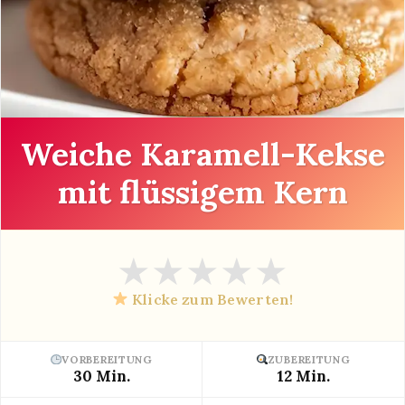
Weiche Karamell-Kekse
mit flüssigem Kern
★
★
★
★
★
Klicke zum Bewerten!
VORBEREITUNG
ZUBEREITUNG
30 Min.
12 Min.