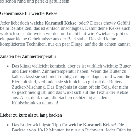
so schön rund und perfekt gefüllt sein.
Geheimnisse für weiche Kekse
Jeder liebt doch
weiche Karamell Kekse
, oder? Dieses chewy Gefühl
beim Reinbeißen, das ist einfach unschlagbar. Damit deine Kekse auch
wirklich so schön weich werden und nicht hart wie Zwieback, gibt es
ein paar kleine Geheimnisse aus der Backstube. Das sind keine
komplizierten Techniken, nur ein paar Dinge, auf die du achten kannst.
Zutaten bei Zimmertemperatur
Das klingt vielleicht komisch, aber es ist wirklich wichtig: Butter
und Eier sollten Zimmertemperatur haben. Wenn die Butter zu
kalt ist, lässt sie sich nicht richtig cremig schlagen, und wenn die
Eier kalt sind, verbinden sie sich nicht so gut mit der Butter-
Zucker-Mischung. Das Ergebnis ist dann oft ein Teig, der nicht
so geschmeidig ist, und das wirkt sich auf die Textur der Kekse
aus. Also, denk dran, die Sachen rechtzeitig aus dem
Kühlschrank zu nehmen!
Lieber zu kurz als zu lang backen
Das ist der wichtigste Tipp für
weiche Karamell Kekse
! Die
Backzeit von 10-12 Minuten ist nur ein Richtwert. Jeder Ofen ist