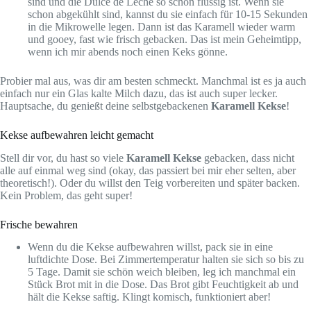
sind und die Dulce de Leche so schön flüssig ist. Wenn sie
schon abgekühlt sind, kannst du sie einfach für 10-15 Sekunden
in die Mikrowelle legen. Dann ist das Karamell wieder warm
und gooey, fast wie frisch gebacken. Das ist mein Geheimtipp,
wenn ich mir abends noch einen Keks gönne.
Probier mal aus, was dir am besten schmeckt. Manchmal ist es ja auch
einfach nur ein Glas kalte Milch dazu, das ist auch super lecker.
Hauptsache, du genießt deine selbstgebackenen
Karamell Kekse
!
Kekse aufbewahren leicht gemacht
Stell dir vor, du hast so viele
Karamell Kekse
gebacken, dass nicht
alle auf einmal weg sind (okay, das passiert bei mir eher selten, aber
theoretisch!). Oder du willst den Teig vorbereiten und später backen.
Kein Problem, das geht super!
Frische bewahren
Wenn du die Kekse aufbewahren willst, pack sie in eine
luftdichte Dose. Bei Zimmertemperatur halten sie sich so bis zu
5 Tage. Damit sie schön weich bleiben, leg ich manchmal ein
Stück Brot mit in die Dose. Das Brot gibt Feuchtigkeit ab und
hält die Kekse saftig. Klingt komisch, funktioniert aber!