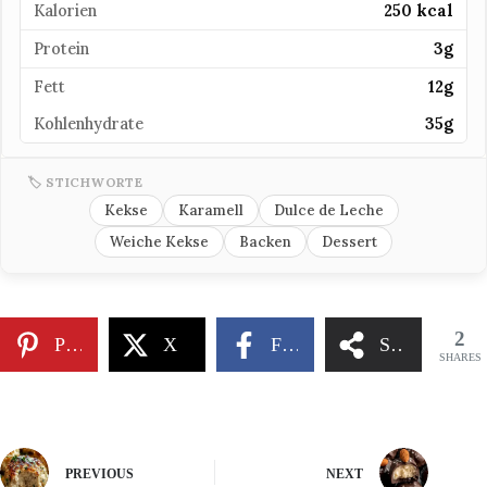
Kalorien
250 kcal
Protein
3g
Fett
12g
Kohlenhydrate
35g
🏷 STICHWORTE
Kekse
Karamell
Dulce de Leche
Weiche Kekse
Backen
Dessert
2
Pinterest
X
Facebook
Share
SHARES
PREVIOUS
NEXT