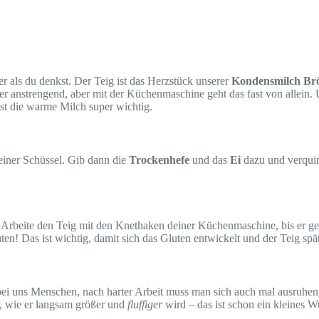
her als du denkst. Der Teig ist das Herzstück unserer
Kondensmilch Br
er anstrengend, aber mit der Küchenmaschine geht das fast von allein. U
st die warme Milch super wichtig.
einer Schüssel. Gib dann die
Trockenhefe
und das
Ei
dazu und verquirl
. Arbeite den Teig mit den Knethaken deiner Küchenmaschine, bis e
ten! Das ist wichtig, damit sich das Gluten entwickelt und der Teig spä
ei uns Menschen, nach harter Arbeit muss man sich auch mal ausruhen, d
r, wie er langsam größer und
fluffiger
wird – das ist schon ein kleines 