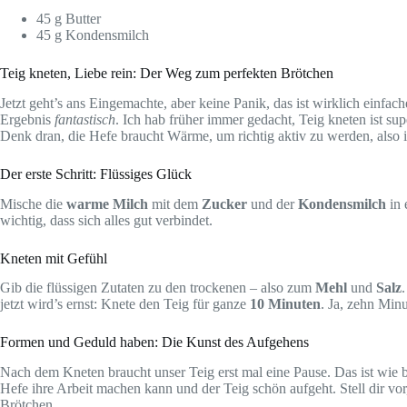
45 g Butter
45 g Kondensmilch
Teig kneten, Liebe rein: Der Weg zum perfekten Brötchen
Jetzt geht’s ans Eingemachte, aber keine Panik, das ist wirklich einfac
Ergebnis
fantastisch
. Ich hab früher immer gedacht, Teig kneten ist sup
Denk dran, die Hefe braucht Wärme, um richtig aktiv zu werden, also i
Der erste Schritt: Flüssiges Glück
Mische die
warme Milch
mit dem
Zucker
und der
Kondensmilch
in 
wichtig, dass sich alles gut verbindet.
Kneten mit Gefühl
Gib die flüssigen Zutaten zu den trockenen – also zum
Mehl
und
Salz
jetzt wird’s ernst: Knete den Teig für ganze
10 Minuten
. Ja, zehn Minu
Formen und Geduld haben: Die Kunst des Aufgehens
Nach dem Kneten braucht unser Teig erst mal eine Pause. Das ist wie b
Hefe ihre Arbeit machen kann und der Teig schön aufgeht. Stell dir vo
Brötchen.