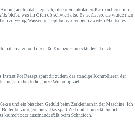
 Anfang auch total skeptisch, ob ein Schokoladen-Käsekuchen darin
ftig
bleibt, was im Ofen oft schwierig ist. Es ist fast so, als würde man
il ich zu wenig Wasser im Topf hatte, aber beim zweiten Mal hat es
mlich mal passiert und der süße Kuchen schmeckte leicht nach
nstant Pot Rezept spart dir zudem das ständige Kontrollieren der
lade langsam durch die ganze Wohnung zieht.
Kekse und ein bisschen Geduld beim Zerkleinern in der Maschine. Ich
 Butter hinzufügen muss. Das spart Zeit und schmeckt einfach
hts krümelt oder auseinanderfällt beim Schneiden.