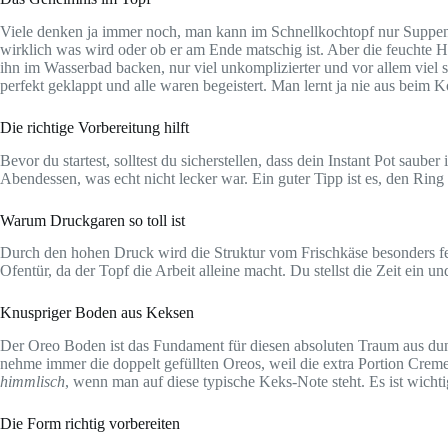
Viele denken ja immer noch, man kann im Schnellkochtopf nur Suppen 
wirklich was wird oder ob er am Ende matschig ist. Aber die feuchte H
ihn im Wasserbad backen, nur viel unkomplizierter und vor allem viel s
perfekt geklappt und alle waren begeistert. Man lernt ja nie aus beim
Die richtige Vorbereitung hilft
Bevor du startest, solltest du sicherstellen, dass dein Instant Pot sau
Abendessen, was echt nicht lecker war. Ein guter Tipp ist es, den Ring f
Warum Druckgaren so toll ist
Durch den hohen Druck wird die Struktur vom Frischkäse besonders fei
Ofentür, da der Topf die Arbeit alleine macht. Du stellst die Zeit ei
Knuspriger Boden aus Keksen
Der Oreo Boden ist das Fundament für diesen absoluten Traum aus dunk
nehme immer die doppelt gefüllten Oreos, weil die extra Portion Cre
himmlisch
, wenn man auf diese typische Keks-Note steht. Es ist wichti
Die Form richtig vorbereiten