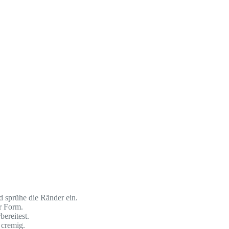
 sprühe die Ränder ein.
r Form.
ereitest.
 cremig.