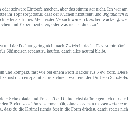
oder schwere Eintöpfe machen, aber das stimmt gar nicht. Ich war am
itze im Topf sorgt dafür, dass der Kuchen nicht reißt und
unglaublich sa
chneller als früher. Mein erster Versuch war ein bisschen wackelig, we
 Kochen und Experimentieren, oder was meinst du dazu?
ber ist und der Dichtungsring nicht nach Zwiebeln riecht. Das ist mir nä
ür Süßspeisen separat zu kaufen, damit alles neutral bleibt.
n und kompakt, fast wie bei einem Profi-Bäcker aus New York. Dieses I
n und kannst dich entspannt zurücklehnen, während der Duft von Schoko
ler Schokolade und Frischkäse. Du brauchst dafür eigentlich nur die 
me den Boden so schön zusammenhält, ohne dass man massenweise extra
g, dass du die Krümel richtig fest in die Form drückst, damit später nic