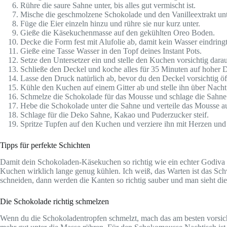
Rühre die saure Sahne unter, bis alles gut vermischt ist.
Mische die geschmolzene Schokolade und den Vanilleextrakt unt
Füge die Eier einzeln hinzu und rühre sie nur kurz unter.
Gieße die Käsekuchenmasse auf den gekühlten Oreo Boden.
Decke die Form fest mit Alufolie ab, damit kein Wasser eindringt
Gieße eine Tasse Wasser in den Topf deines Instant Pots.
Setze den Untersetzer ein und stelle den Kuchen vorsichtig darau
Schließe den Deckel und koche alles für 35 Minuten auf hoher D
Lasse den Druck natürlich ab, bevor du den Deckel vorsichtig öf
Kühle den Kuchen auf einem Gitter ab und stelle ihn über Nacht
Schmelze die Schokolade für das Mousse und schlage die Sahne 
Hebe die Schokolade unter die Sahne und verteile das Mousse 
Schlage für die Deko Sahne, Kakao und Puderzucker steif.
Spritze Tupfen auf den Kuchen und verziere ihn mit Herzen und 
Tipps für perfekte Schichten
Damit dein Schokoladen-Käsekuchen so richtig wie ein echter Godiva C
Kuchen wirklich lange genug kühlen. Ich weiß, das Warten ist das Schw
schneiden, dann werden die Kanten so richtig sauber und man sieht die
Die Schokolade richtig schmelzen
Wenn du die Schokoladentropfen schmelzt, mach das am besten vorsicht