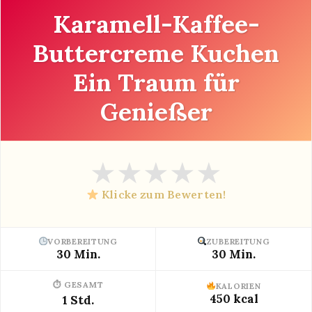
Karamell-Kaffee-
Buttercreme Kuchen
Ein Traum für
Genießer
★
★
★
★
★
Klicke zum Bewerten!
VORBEREITUNG
ZUBEREITUNG
30 Min.
30 Min.
⏱ GESAMT
KALORIEN
450 kcal
1 Std.