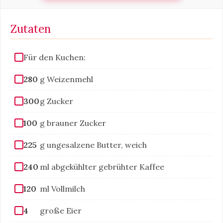
Zutaten
Für den Kuchen:
280
g Weizenmehl
300
g Zucker
100
g brauner Zucker
225
g ungesalzene Butter, weich
240
ml abgekühlter gebrühter Kaffee
120
ml Vollmilch
4
große Eier