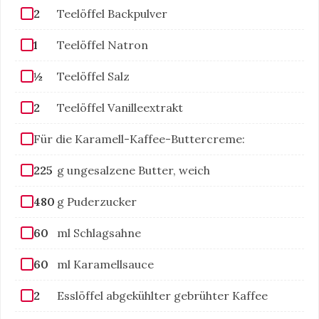
2
Teelöffel Backpulver
1
Teelöffel Natron
½
Teelöffel Salz
2
Teelöffel Vanilleextrakt
Für die Karamell-Kaffee-Buttercreme:
225
g ungesalzene Butter, weich
480
g Puderzucker
60
ml Schlagsahne
60
ml Karamellsauce
2
Esslöffel abgekühlter gebrühter Kaffee