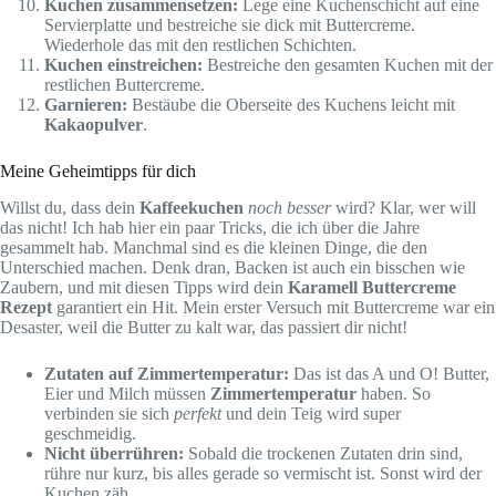
Kuchen zusammensetzen:
Lege eine Kuchenschicht auf eine
Servierplatte und bestreiche sie dick mit Buttercreme.
Wiederhole das mit den restlichen Schichten.
Kuchen einstreichen:
Bestreiche den gesamten Kuchen mit der
restlichen Buttercreme.
Garnieren:
Bestäube die Oberseite des Kuchens leicht mit
Kakaopulver
.
Meine Geheimtipps für dich
Willst du, dass dein
Kaffeekuchen
noch besser
wird? Klar, wer will
das nicht! Ich hab hier ein paar Tricks, die ich über die Jahre
gesammelt hab. Manchmal sind es die kleinen Dinge, die den
Unterschied machen. Denk dran, Backen ist auch ein bisschen wie
Zaubern, und mit diesen Tipps wird dein
Karamell Buttercreme
Rezept
garantiert ein Hit. Mein erster Versuch mit Buttercreme war ein
Desaster, weil die Butter zu kalt war, das passiert dir nicht!
Zutaten auf Zimmertemperatur:
Das ist das A und O! Butter,
Eier und Milch müssen
Zimmertemperatur
haben. So
verbinden sie sich
perfekt
und dein Teig wird super
geschmeidig.
Nicht überrühren:
Sobald die trockenen Zutaten drin sind,
rühre nur kurz, bis alles gerade so vermischt ist. Sonst wird der
Kuchen zäh.