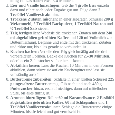
luftig ist. Das dauert etwa 3-4 Minuten.
Eier und Vanille hinzufügen:
Gib die
4 große Eier
einzeln
dazu und rühre nach jeder Zugabe gut um. Füge dann
2
Teelöffel Vanilleextrakt
hinzu.
Trockene Zutaten mischen:
In einer separaten Schüssel
280 g
Weizenmehl
,
2 Teelöffel Backpulver
,
1 Teelöffel Natron
und
½ Teelöffel Salz
sieben.
Teig fertigstellen:
Wechsle die trockenen Zutaten mit dem
240
ml abgekühlten gebrühten Kaffee
und
120 ml Vollmilch
zur
Buttermischung. Beginne und ende mit den trockenen Zutaten
und rühre nur, bis alles gerade so verbunden ist.
Kuchen backen:
Verteile den Teig gleichmäßig auf die drei
vorbereiteten Formen. Backe die Kuchen für
25-30 Minuten
,
oder bis ein Zahnstocher sauber herauskommt.
Abkühlen lassen:
Lass die Kuchen 10 Minuten in den Formen
abkühlen, dann stürze sie auf ein Kuchengitter und lass sie
vollständig auskühlen.
Buttercreme zubereiten:
Schlage in einer großen Schüssel
225
g ungesalzene Butter
cremig. Gib nach und nach
480 g
Puderzucker
hinzu, erst auf niedriger, dann auf mittelhoher
Stufe, bis alles fluffig ist.
Aromen hinzufügen:
Rühre
60 ml Karamellsauce
,
2 Esslöffel
abgekühlten gebrühten Kaffee
,
60 ml Schlagsahne
und
1
Teelöffel Vanilleextrakt
unter. Schlage die Buttercreme einige
Minuten, bis sie leicht und gut vermischt ist.