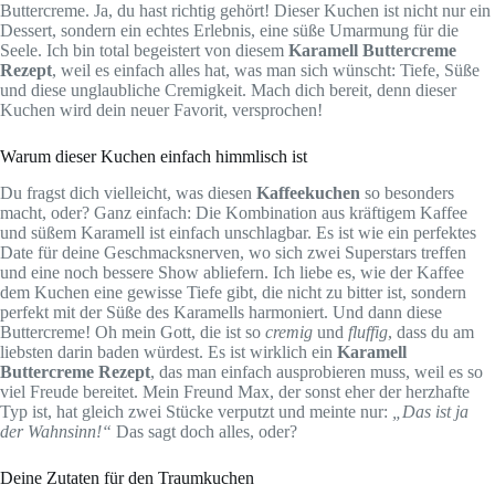
Buttercreme. Ja, du hast richtig gehört! Dieser Kuchen ist nicht nur ein
Dessert, sondern ein echtes Erlebnis, eine süße Umarmung für die
Seele. Ich bin total begeistert von diesem
Karamell Buttercreme
Rezept
, weil es einfach alles hat, was man sich wünscht: Tiefe, Süße
und diese unglaubliche Cremigkeit. Mach dich bereit, denn dieser
Kuchen wird dein neuer Favorit, versprochen!
Warum dieser Kuchen einfach himmlisch ist
Du fragst dich vielleicht, was diesen
Kaffeekuchen
so besonders
macht, oder? Ganz einfach: Die Kombination aus kräftigem Kaffee
und süßem Karamell ist einfach unschlagbar. Es ist wie ein perfektes
Date für deine Geschmacksnerven, wo sich zwei Superstars treffen
und eine noch bessere Show abliefern. Ich liebe es, wie der Kaffee
dem Kuchen eine gewisse Tiefe gibt, die nicht zu bitter ist, sondern
perfekt mit der Süße des Karamells harmoniert. Und dann diese
Buttercreme! Oh mein Gott, die ist so
cremig
und
fluffig
, dass du am
liebsten darin baden würdest. Es ist wirklich ein
Karamell
Buttercreme Rezept
, das man einfach ausprobieren muss, weil es so
viel Freude bereitet. Mein Freund Max, der sonst eher der herzhafte
Typ ist, hat gleich zwei Stücke verputzt und meinte nur:
„Das ist ja
der Wahnsinn!“
Das sagt doch alles, oder?
Deine Zutaten für den Traumkuchen