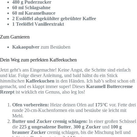
480 g Puderzucker
60 ml Schlagsahne
60 ml Karamellsauce
2 Esslöffel abgekühlter gebrühter Kaffee
1 Teelöffel Vanilleextrakt
Zum Garnieren
Kakaopulver
zum Bestäuben
Dein Weg zum perfekten Kaffeekuchen
Jetzt geht’s ans Eingemachte! Keine Angst, die Schritte sind einfach
und klar. Folge dieser Anleitung, und bald hältst du ein Stück
himmlischen
Kaffeekuchen
in den Händen. Ich hab’s selbst schon oft
gemacht, und es klappt immer super! Dieses
Karamell Buttercreme
Rezept
ist wirklich ein Genuss, also leg los!
Ofen vorbereiten:
Heize deinen Ofen auf
175°C
vor. Fette drei
runde 20-cm-Kuchenformen ein und bestäube sie leicht mit
Mehl.
Butter und Zucker cremig schlagen:
In einer großen Schüssel
die
225 g ungesalzene Butter
,
300 g Zucker
und
100 g
brauner Zucker
cremig schlagen, bis die Mischung hell und