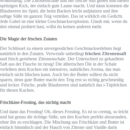
wolkenartig. Die Zitronenschale und der frische Saft geben ihm diesen
spritzigen Kick, der einfach gute Laune macht. Und dann kommen die
Blaubeeren ins Spiel, die beim Backen leicht aufplatzen und ihre
saftige Süße im ganzen Teig verteilen. Das ist wirklich ein Gedicht.
Jede Gabel ist eine kleine Geschmacksexplosion. Glaub mir, wenn du
den einmal probiert hast, willst du keinen anderen mehr.
Die Magie der frischen Zutaten
Der Schlüssel zu einem unvergesslichen Geschmackserlebnis liegt
natürlich in den Zutaten. Verwende unbedingt
frischen Zitronensaft
und frisch geriebene Zitronenschale. Der Unterschied zu gekauftem
Saft aus der Flasche ist riesig! Die ätherischen Öle in der Schale
verleihen dem Kuchen ein intensives, natürliches Aroma, das man
einfach nicht fälschen kann. Auch bei der Butter solltest du nicht
sparen, denn gute Butter macht den Teig erst so richtig geschmeidig
und lecker. Frische, pralle Blaubeeren sind natürlich das i-Tüpfelchen
für diesen Kuchen.
Frischkäse-Frosting, das süchtig macht
Und dann das Frosting! Oh, dieses Frosting. Es ist so cremig, so leicht
und hat genau die richtige Süße, um den Kuchen perfekt abzurunden,
ohne ihn zu erschlagen. Die Mischung aus Frischkäse und Butter ist
einfach himmlisch und der Hauch von Zitrone und Vanille darin