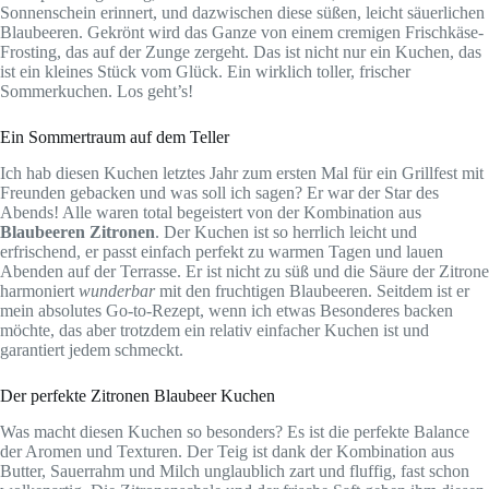
Sonnenschein erinnert, und dazwischen diese süßen, leicht säuerlichen
Blaubeeren. Gekrönt wird das Ganze von einem cremigen Frischkäse-
Frosting, das auf der Zunge zergeht. Das ist nicht nur ein Kuchen, das
ist ein kleines Stück vom Glück. Ein wirklich toller, frischer
Sommerkuchen. Los geht’s!
Ein Sommertraum auf dem Teller
Ich hab diesen Kuchen letztes Jahr zum ersten Mal für ein Grillfest mit
Freunden gebacken und was soll ich sagen? Er war der Star des
Abends! Alle waren total begeistert von der Kombination aus
Blaubeeren Zitronen
. Der Kuchen ist so herrlich leicht und
erfrischend, er passt einfach perfekt zu warmen Tagen und lauen
Abenden auf der Terrasse. Er ist nicht zu süß und die Säure der Zitrone
harmoniert
wunderbar
mit den fruchtigen Blaubeeren. Seitdem ist er
mein absolutes Go-to-Rezept, wenn ich etwas Besonderes backen
möchte, das aber trotzdem ein relativ einfacher Kuchen ist und
garantiert jedem schmeckt.
Der perfekte Zitronen Blaubeer Kuchen
Was macht diesen Kuchen so besonders? Es ist die perfekte Balance
der Aromen und Texturen. Der Teig ist dank der Kombination aus
Butter, Sauerrahm und Milch unglaublich zart und fluffig, fast schon