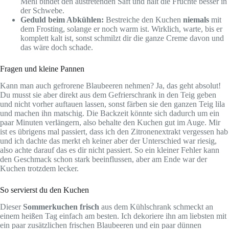
Mehl bindet den austretenden Saft und hält die Früchte besser in
der Schwebe.
Geduld beim Abkühlen:
Bestreiche den Kuchen
niemals
mit
dem Frosting, solange er noch warm ist. Wirklich, warte, bis er
komplett kalt ist, sonst schmilzt dir die ganze Creme davon und
das wäre doch schade.
Fragen und kleine Pannen
Kann man auch gefrorene Blaubeeren nehmen? Ja, das geht absolut!
Du musst sie aber direkt aus dem Gefrierschrank in den Teig geben
und nicht vorher auftauen lassen, sonst färben sie den ganzen Teig lila
und machen ihn matschig. Die Backzeit könnte sich dadurch um ein
paar Minuten verlängern, also behalte den Kuchen gut im Auge. Mir
ist es übrigens mal passiert, dass ich den Zitronenextrakt vergessen hab
und ich dachte das merkt eh keiner aber der Unterschied war riesig,
also achte darauf das es dir nicht passiert. So ein kleiner Fehler kann
den Geschmack schon stark beeinflussen, aber am Ende war der
Kuchen trotzdem lecker.
So servierst du den Kuchen
Dieser
Sommerkuchen frisch
aus dem Kühlschrank schmeckt an
einem heißen Tag einfach am besten. Ich dekoriere ihn am liebsten mit
ein paar zusätzlichen frischen Blaubeeren und ein paar dünnen