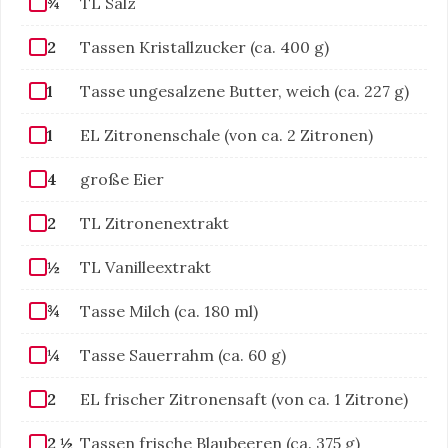
¾
TL Salz
2
Tassen Kristallzucker (ca. 400 g)
1
Tasse ungesalzene Butter, weich (ca. 227 g)
1
EL Zitronenschale (von ca. 2 Zitronen)
4
große Eier
2
TL Zitronenextrakt
½
TL Vanilleextrakt
¾
Tasse Milch (ca. 180 ml)
¼
Tasse Sauerrahm (ca. 60 g)
2
EL frischer Zitronensaft (von ca. 1 Zitrone)
2 ½
Tassen frische Blaubeeren (ca. 375 g)