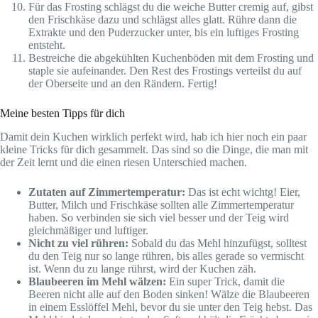
Für das Frosting schlägst du die weiche Butter cremig auf, gibst
den Frischkäse dazu und schlägst alles glatt. Rühre dann die
Extrakte und den Puderzucker unter, bis ein luftiges Frosting
entsteht.
Bestreiche die abgekühlten Kuchenböden mit dem Frosting und
staple sie aufeinander. Den Rest des Frostings verteilst du auf
der Oberseite und an den Rändern. Fertig!
Meine besten Tipps für dich
Damit dein Kuchen wirklich perfekt wird, hab ich hier noch ein paar
kleine Tricks für dich gesammelt. Das sind so die Dinge, die man mit
der Zeit lernt und die einen riesen Unterschied machen.
Zutaten auf Zimmertemperatur:
Das ist echt wichtg! Eier,
Butter, Milch und Frischkäse sollten alle Zimmertemperatur
haben. So verbinden sie sich viel besser und der Teig wird
gleichmäßiger und luftiger.
Nicht zu viel rühren:
Sobald du das Mehl hinzufügst, solltest
du den Teig nur so lange rühren, bis alles gerade so vermischt
ist. Wenn du zu lange rührst, wird der Kuchen zäh.
Blaubeeren im Mehl wälzen:
Ein super Trick, damit die
Beeren nicht alle auf den Boden sinken! Wälze die Blaubeeren
in einem Esslöffel Mehl, bevor du sie unter den Teig hebst. Das