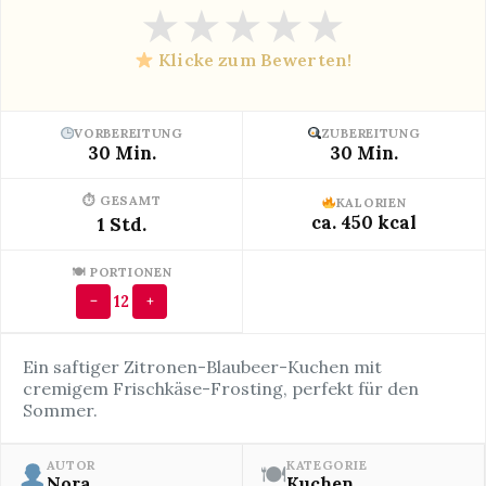
★
★
★
★
★
Klicke zum Bewerten!
VORBEREITUNG
ZUBEREITUNG
30 Min.
30 Min.
⏱ GESAMT
KALORIEN
ca. 450 kcal
1 Std.
🍽 PORTIONEN
12
−
+
Ein saftiger Zitronen-Blaubeer-Kuchen mit
cremigem Frischkäse-Frosting, perfekt für den
Sommer.
AUTOR
KATEGORIE
🍽
Nora
Kuchen