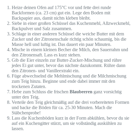
Heize deinen Ofen auf 175°C vor und fette drei runde
Backformen (ca. 23 cm) gut ein. Lege den Boden mit
Backpapier aus, damit nichts kleben bleibt.
Siebe in einer großen Schüssel das Kuchenmehl, Allzweckmehl,
Backpulver und Salz zusammen.
Schlage in einer anderen Schüssel die weiche Butter mit dem
Zucker und der Zitronenschale richtig schön schaumig, bis die
Masse hell und luftig ist. Das dauert ein paar Minuten.
Mische in einem kleinen Becher die Milch, den Sauerrahm und
den Zitronensaft. Lass es kurz stehen.
Gib die Eier einzeln zur Butter-Zucker-Mischung und rühre
jedes Ei gut unter, bevor das nächste dazukommt. Rühre dann
den Zitronen- und Vanilleextrakt ein.
Füge abwechselnd die Mehlmischung und die Milchmischung
zum Teig hinzu. Beginne und ende dabei immer mit den
trockenen Zutaten.
Hebe zum Schluss die frischen
Blaubeeren
ganz vorsichtig
unter den Teig.
Verteile den Teig gleichmäßig auf die drei vorbereiteten Formen
und backe die Böden für ca. 25-30 Minuten. Mach die
Stäbchenprobe!
Lass die Kuchenböden kurz in der Form abkühlen, bevor du sie
auf ein Kuchengitter stürzt, um sie vollständig auskühlen zu
lassen.