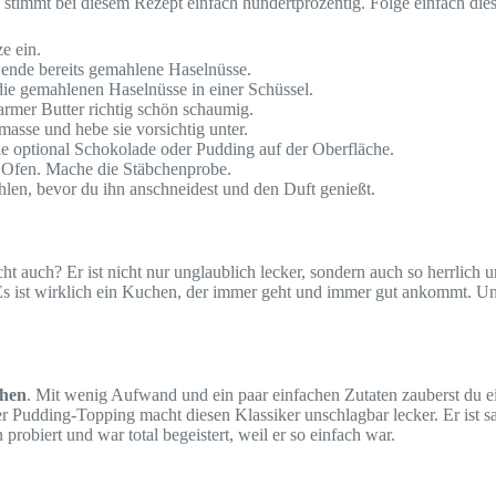
stimmt bei diesem Rezept einfach hundertprozentig. Folge einfach dies
e ein.
wende bereits gemahlene Haselnüsse.
ie gemahlenen Haselnüsse in einer Schüssel.
rmer Butter richtig schön schaumig.
asse und hebe sie vorsichtig unter.
eile optional Schokolade oder Pudding auf der Oberfläche.
 Ofen. Mache die Stäbchenprobe.
len, bevor du ihn anschneidest und den Duft genießt.
ht auch? Er ist nicht nur unglaublich lecker, sondern auch so herrlich u
 ist wirklich ein Kuchen, der immer geht und immer gut ankommt. Und da
hen
. Mit wenig Aufwand und ein paar einfachen Zutaten zauberst du ei
Pudding-Topping macht diesen Klassiker unschlagbar lecker. Er ist sa
probiert und war total begeistert, weil er so einfach war.