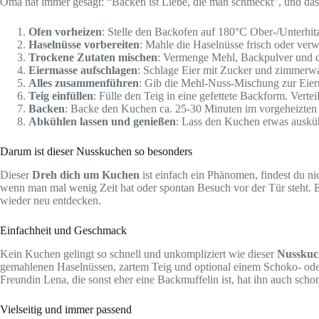
Oma hat immer gesagt: “Backen ist Liebe, die man schmeckt”, und das 
Ofen vorheizen
: Stelle den Backofen auf 180°C Ober-/Unterhitz
Haselnüsse vorbereiten
: Mahle die Haselnüsse frisch oder ver
Trockene Zutaten mischen
: Vermenge Mehl, Backpulver und d
Eiermasse aufschlagen
: Schlage Eier mit Zucker und zimmerwa
Alles zusammenführen
: Gib die Mehl-Nuss-Mischung zur Eierm
Teig einfüllen
: Fülle den Teig in eine gefettete Backform. Vert
Backen
: Backe den Kuchen ca. 25-30 Minuten im vorgeheizten
Abkühlen lassen und genießen
: Lass den Kuchen etwas ausküh
Darum ist dieser Nusskuchen so besonders
Dieser
Dreh dich um Kuchen
ist einfach ein Phänomen, findest du nic
wenn man mal wenig Zeit hat oder spontan Besuch vor der Tür steht. Es
wieder neu entdecken.
Einfachheit und Geschmack
Kein Kuchen gelingt so schnell und unkompliziert wie dieser
Nusskuc
gemahlenen Haselnüssen, zartem Teig und optional einem Schoko- oder 
Freundin Lena, die sonst eher eine Backmuffelin ist, hat ihn auch schon 
Vielseitig und immer passend