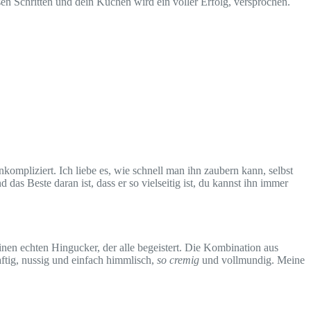
en Schritten und dein Kuchen wird ein voller Erfolg, versprochen.
nkompliziert. Ich liebe es, wie schnell man ihn zaubern kann, selbst
s Beste daran ist, dass er so vielseitig ist, du kannst ihn immer
nen echten Hingucker, der alle begeistert. Die Kombination aus
ftig, nussig und einfach himmlisch,
so cremig
und vollmundig. Meine