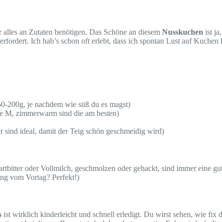
ir alles an Zutaten benötigen. Das Schöne an diesem
Nusskuchen
ist j
 erfordert. Ich hab’s schon oft erlebt, dass ich spontan Lust auf Kuch
0-200g, je nachdem wie süß du es magst)
ße M, zimmerwarm sind die am besten)
 sind ideal, damit der Teig schön geschmeidig wird)
tbitter oder Vollmilch, geschmolzen oder gehackt, sind immer eine gut
ing vom Vortag? Perfekt!)
s
ist wirklich kinderleicht und schnell erledigt. Du wirst sehen, wie f