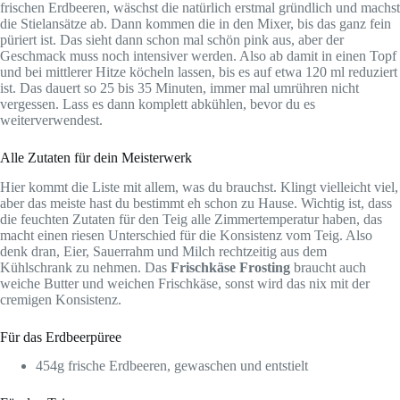
frischen Erdbeeren, wäschst die natürlich erstmal gründlich und machst
die Stielansätze ab. Dann kommen die in den Mixer, bis das ganz fein
püriert ist. Das sieht dann schon mal schön pink aus, aber der
Geschmack muss noch intensiver werden. Also ab damit in einen Topf
und bei mittlerer Hitze köcheln lassen, bis es auf etwa 120 ml reduziert
ist. Das dauert so 25 bis 35 Minuten, immer mal umrühren nicht
vergessen. Lass es dann komplett abkühlen, bevor du es
weiterverwendest.
Alle Zutaten für dein Meisterwerk
Hier kommt die Liste mit allem, was du brauchst. Klingt vielleicht viel,
aber das meiste hast du bestimmt eh schon zu Hause. Wichtig ist, dass
die feuchten Zutaten für den Teig alle Zimmertemperatur haben, das
macht einen riesen Unterschied für die Konsistenz vom Teig. Also
denk dran, Eier, Sauerrahm und Milch rechtzeitig aus dem
Kühlschrank zu nehmen. Das
Frischkäse Frosting
braucht auch
weiche Butter und weichen Frischkäse, sonst wird das nix mit der
cremigen Konsistenz.
Für das Erdbeerpüree
454g frische Erdbeeren, gewaschen und entstielt