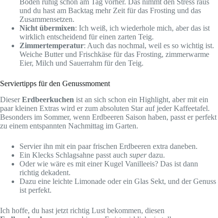
Böden ruhig schon am Tag vorher. Das nimmt den Stress raus
und du hast am Backtag mehr Zeit für das Frosting und das
Zusammensetzen.
Nicht übermixen
: Ich weiß, ich wiederhole mich, aber das ist
wirklich entscheidend für einen zarten Teig.
Zimmertemperatur
: Auch das nochmal, weil es so wichtig ist.
Weiche Butter und Frischkäse für das Frosting, zimmerwarme
Eier, Milch und Sauerrahm für den Teig.
Serviertipps für den Genussmoment
Dieser
Erdbeerkuchen
ist an sich schon ein Highlight, aber mit ein
paar kleinen Extras wird er zum absoluten Star auf jeder Kaffeetafel.
Besonders im Sommer, wenn Erdbeeren Saison haben, passt er perfekt
zu einem entspannten Nachmittag im Garten.
Servier ihn mit ein paar frischen Erdbeeren extra daneben.
Ein Klecks Schlagsahne passt auch
super
dazu.
Oder wie wäre es mit einer Kugel Vanilleeis? Das ist dann
richtig dekadent.
Dazu eine leichte Limonade oder ein Glas Sekt, und der Genuss
ist perfekt.
Ich hoffe, du hast jetzt richtig Lust bekommen, diesen