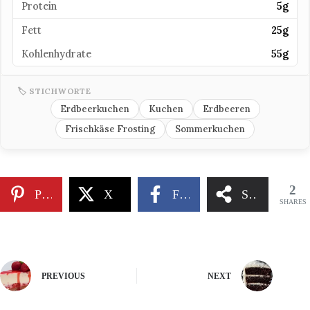
Protein
5g
Fett
25g
Kohlenhydrate
55g
🏷 STICHWORTE
Erdbeerkuchen
Kuchen
Erdbeeren
Frischkäse Frosting
Sommerkuchen
2
Pinterest
X
Facebook
Share
SHARES
PREVIOUS
NEXT