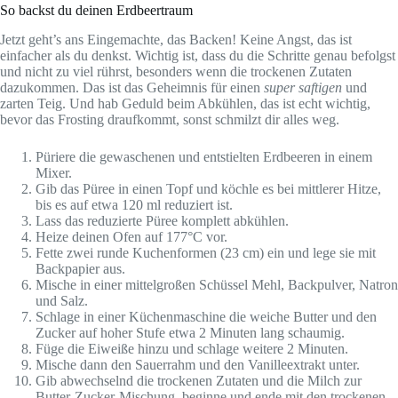
So backst du deinen Erdbeertraum
Jetzt geht’s ans Eingemachte, das Backen! Keine Angst, das ist
einfacher als du denkst. Wichtig ist, dass du die Schritte genau befolgst
und nicht zu viel rührst, besonders wenn die trockenen Zutaten
dazukommen. Das ist das Geheimnis für einen
super saftigen
und
zarten Teig. Und hab Geduld beim Abkühlen, das ist echt wichtig,
bevor das Frosting draufkommt, sonst schmilzt dir alles weg.
Püriere die gewaschenen und entstielten Erdbeeren in einem
Mixer.
Gib das Püree in einen Topf und köchle es bei mittlerer Hitze,
bis es auf etwa 120 ml reduziert ist.
Lass das reduzierte Püree komplett abkühlen.
Heize deinen Ofen auf 177°C vor.
Fette zwei runde Kuchenformen (23 cm) ein und lege sie mit
Backpapier aus.
Mische in einer mittelgroßen Schüssel Mehl, Backpulver, Natron
und Salz.
Schlage in einer Küchenmaschine die weiche Butter und den
Zucker auf hoher Stufe etwa 2 Minuten lang schaumig.
Füge die Eiweiße hinzu und schlage weitere 2 Minuten.
Mische dann den Sauerrahm und den Vanilleextrakt unter.
Gib abwechselnd die trockenen Zutaten und die Milch zur
Butter-Zucker-Mischung, beginne und ende mit den trockenen