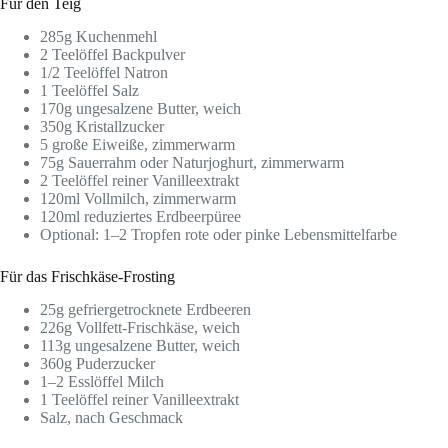
Für den Teig
285g Kuchenmehl
2 Teelöffel Backpulver
1/2 Teelöffel Natron
1 Teelöffel Salz
170g ungesalzene Butter, weich
350g Kristallzucker
5 große Eiweiße, zimmerwarm
75g Sauerrahm oder Naturjoghurt, zimmerwarm
2 Teelöffel reiner Vanilleextrakt
120ml Vollmilch, zimmerwarm
120ml reduziertes Erdbeerpüree
Optional: 1–2 Tropfen rote oder pinke Lebensmittelfarbe
Für das Frischkäse-Frosting
25g gefriergetrocknete Erdbeeren
226g Vollfett-Frischkäse, weich
113g ungesalzene Butter, weich
360g Puderzucker
1–2 Esslöffel Milch
1 Teelöffel reiner Vanilleextrakt
Salz, nach Geschmack