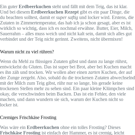
Ein guter
Erdbeerkuchen
steht und fällt mit dem Teig, das ist klar.
Und bei diesem
Erdbeerkuchen Rezept
gibt es ein paar Dinge, die
du beachten solltest, damit er
super saftig
und locker wird. Erstens, die
Zutaten in Zimmertemperatur, das hab ich ja schon gesagt, aber es ist
wirklich so wichtig, dass ich es nochmal erwähne. Butter, Eier, Milch,
Sauerrahm – alles muss weich und nicht kalt sein, damit sich alles gut
verbindet und der Teig nicht gerinnt. Zweitens, nicht übermixen!
Warum nicht zu viel rühren?
Wenn du Mehl zu flüssigen Zutaten gibst und dann zu lange rührst,
entwickelst du Gluten. Das ist super bei Brot, aber bei Kuchen macht
es ihn zäh und trocken. Wir wollen aber einen
zarten
Kuchen, der auf
der Zunge zergeht. Also, sobald du die trockenen Zutaten abwechselnd
mit der Milch zum Teig gibst, rühr nur so lange, bis gerade keine
trockenen Stellen mehr zu sehen sind. Ein paar kleine Klümpchen sind
okay, die verschwinden beim Backen. Das ist ein Fehler, den viele
machen, und dann wundern sie sich, warum der Kuchen nicht so
locker ist.
Cremiges Frischkäse Frosting
Was wäre ein
Erdbeerkuchen
ohne ein tolles Frosting? Dieses
Frischkäse Frosting
ist einfach der Hammer, es ist cremig, leicht