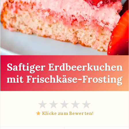
Saftiger Erdbeerkuchen
mit Frischkäse-Frosting
★
★
★
★
★
Klicke zum Bewerten!