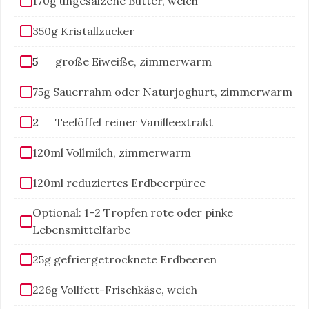
170g ungesalzene Butter, weich
350g Kristallzucker
5
große Eiweiße, zimmerwarm
75g Sauerrahm oder Naturjoghurt, zimmerwarm
2
Teelöffel reiner Vanilleextrakt
120ml Vollmilch, zimmerwarm
120ml reduziertes Erdbeerpüree
Optional: 1–2 Tropfen rote oder pinke
Lebensmittelfarbe
25g gefriergetrocknete Erdbeeren
226g Vollfett-Frischkäse, weich