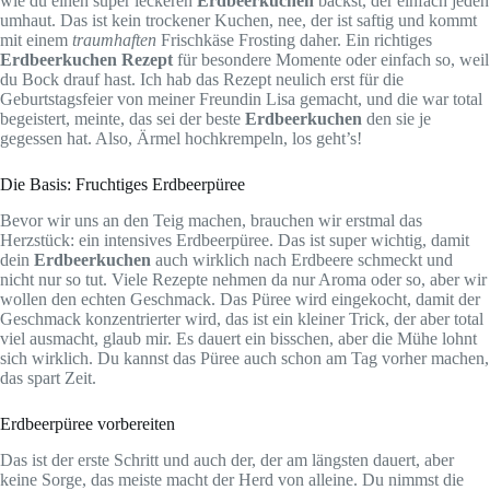
wie du einen super leckeren
Erdbeerkuchen
backst, der einfach jeden
umhaut. Das ist kein trockener Kuchen, nee, der ist saftig und kommt
mit einem
traumhaften
Frischkäse Frosting daher. Ein richtiges
Erdbeerkuchen Rezept
für besondere Momente oder einfach so, weil
du Bock drauf hast. Ich hab das Rezept neulich erst für die
Geburtstagsfeier von meiner Freundin Lisa gemacht, und die war total
begeistert, meinte, das sei der beste
Erdbeerkuchen
den sie je
gegessen hat. Also, Ärmel hochkrempeln, los geht’s!
Die Basis: Fruchtiges Erdbeerpüree
Bevor wir uns an den Teig machen, brauchen wir erstmal das
Herzstück: ein intensives Erdbeerpüree. Das ist super wichtig, damit
dein
Erdbeerkuchen
auch wirklich nach Erdbeere schmeckt und
nicht nur so tut. Viele Rezepte nehmen da nur Aroma oder so, aber wir
wollen den echten Geschmack. Das Püree wird eingekocht, damit der
Geschmack konzentrierter wird, das ist ein kleiner Trick, der aber total
viel ausmacht, glaub mir. Es dauert ein bisschen, aber die Mühe lohnt
sich wirklich. Du kannst das Püree auch schon am Tag vorher machen,
das spart Zeit.
Erdbeerpüree vorbereiten
Das ist der erste Schritt und auch der, der am längsten dauert, aber
keine Sorge, das meiste macht der Herd von alleine. Du nimmst die