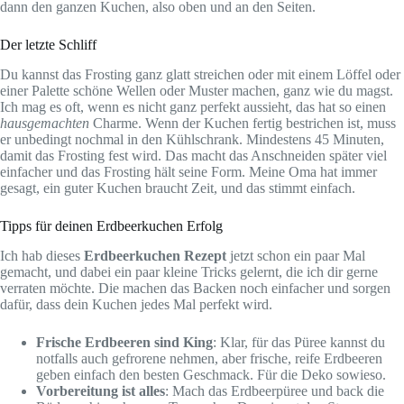
dann den ganzen Kuchen, also oben und an den Seiten.
Der letzte Schliff
Du kannst das Frosting ganz glatt streichen oder mit einem Löffel oder
einer Palette schöne Wellen oder Muster machen, ganz wie du magst.
Ich mag es oft, wenn es nicht ganz perfekt aussieht, das hat so einen
hausgemachten
Charme. Wenn der Kuchen fertig bestrichen ist, muss
er unbedingt nochmal in den Kühlschrank. Mindestens 45 Minuten,
damit das Frosting fest wird. Das macht das Anschneiden später viel
einfacher und das Frosting hält seine Form. Meine Oma hat immer
gesagt, ein guter Kuchen braucht Zeit, und das stimmt einfach.
Tipps für deinen Erdbeerkuchen Erfolg
Ich hab dieses
Erdbeerkuchen Rezept
jetzt schon ein paar Mal
gemacht, und dabei ein paar kleine Tricks gelernt, die ich dir gerne
verraten möchte. Die machen das Backen noch einfacher und sorgen
dafür, dass dein Kuchen jedes Mal perfekt wird.
Frische Erdbeeren sind King
: Klar, für das Püree kannst du
notfalls auch gefrorene nehmen, aber frische, reife Erdbeeren
geben einfach den besten Geschmack. Für die Deko sowieso.
Vorbereitung ist alles
: Mach das Erdbeerpüree und back die