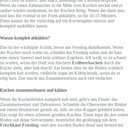
jeder Ofen ist anders, also mach unbedingt die Zahnstocherprobe.
Wenn du einen Zahnstocher in die Mitte vom Kuchen steckst und er
sauber wieder rauskommt, ist der Kuchen fertig. Nimm ihn dann raus
und lass ihn erstmal in der Form abkühlen, so für 10-15 Minuten.
Dann kannst du ihn vorsichtig auf ein Kuchengitter stürzen und
komplett auskühlen lassen.
Warum komplett abkühlen?
Das ist der wichtigste Schritt, bevor das Frosting draufkommt. Wenn
der Kuchen noch warm ist, schmilzt das Frosting sofort und du hast
eine riesen Sauerei und kein schönes Ergebnis. Ich weiß, es ist schwer
zu warten, wenn der Duft von frischem
Erdbeerkuchen
durch die
Küche zieht, aber halt durch! Am besten lässt du die Böden wirklich
komplett kalt werden, vielleicht sogar im Kühlschrank, wenn du es
eilig hast. Das macht das Zusammensetzen auch viel einfacher.
Kuchen zusammenbauen und kühlen
Wenn die Kuchenböden komplett kalt sind, geht’s ans Finale: das
Zusammensetzen und Dekorieren. Schneide die Oberseiten der Böden
mit einem Brotmesser gerade ab, falls sie eine Kuppel gebildet haben.
Das sorgt für einen schönen geraden Kuchen. Dann legst du den ersten
Boden auf deine Servierplatte, bestreichst ihn großzügig mit dem
Frischkäse Frosting
, setzt den zweiten Boden drauf und bestreichst