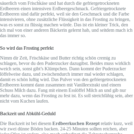
säuerlich vom Frischkäse und hat durch die gefriergetrockneten
Erdbeeren einen intensiven Erdbeergeschmack. Gefriergetrocknete
Erdbeeren sind dafür perfekt, weil sie den Geschmack und die Farbe
intensivieren, ohne zusätzliche Flüssigkeit in das Frosting zu bringen,
was es sonst zu flüssig machen würde. Das ist ein kleiner Trick, den
ich mal von einer anderen Bäckerin gelernt hab, und seitdem mach ich
das immer so.
So wird das Frosting perfekt
Nimm dir Zeit, Frischkäse und Butter richtig schön cremig zu
schlagen, bevor du den Puderzucker dazugibst. Beides muss wirklich
weich sein, sonst gibt’s Klümpchen. Dann kommt der Puderzucker
löffelweise dazu, und zwischendurch immer mal wieder schlagen,
damit es schön luftig wird. Das Pulver von den gefriergetrockneten
Erdbeeren kommt dann zusammen mit Vanilleextrakt und einem
Schuss Milch dazu. Fang mit einem Esslöffel Milch an und gib nur
mehr dazu, wenn das Frosting zu fest ist. Es soll streichfähig sein, aber
nicht vom Kuchen laufen.
Backzeit und Abkühl-Geduld
Die Backzeit ist bei diesem
Erdbeerkuchen Rezept
relativ kurz, weil
wir zwei dünne Böden backen. 24-25 Minuten sollten reichen, aber