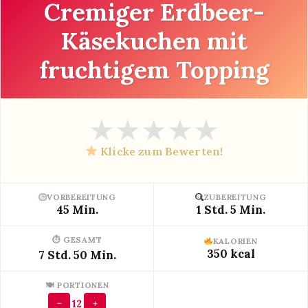
Cremiger Erdbeer-
Käsekuchen mit
fruchtigem Topping
★
★
★
★
★
Klicke zum Bewerten!
VORBEREITUNG
ZUBEREITUNG
45 Min.
1 Std. 5 Min.
⏱ GESAMT
KALORIEN
350 kcal
7 Std. 50 Min.
🍽 PORTIONEN
12
−
+