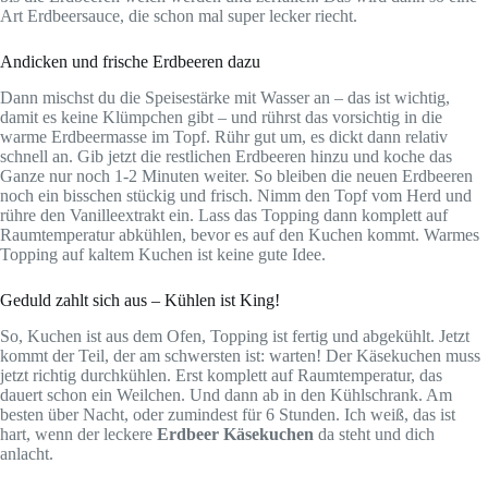
Art Erdbeersauce, die schon mal super lecker riecht.
Andicken und frische Erdbeeren dazu
Dann mischst du die Speisestärke mit Wasser an – das ist wichtig,
damit es keine Klümpchen gibt – und rührst das vorsichtig in die
warme Erdbeermasse im Topf. Rühr gut um, es dickt dann relativ
schnell an. Gib jetzt die restlichen Erdbeeren hinzu und koche das
Ganze nur noch 1-2 Minuten weiter. So bleiben die neuen Erdbeeren
noch ein bisschen stückig und frisch. Nimm den Topf vom Herd und
rühre den Vanilleextrakt ein. Lass das Topping dann komplett auf
Raumtemperatur abkühlen, bevor es auf den Kuchen kommt. Warmes
Topping auf kaltem Kuchen ist keine gute Idee.
Geduld zahlt sich aus – Kühlen ist King!
So, Kuchen ist aus dem Ofen, Topping ist fertig und abgekühlt. Jetzt
kommt der Teil, der am schwersten ist: warten! Der Käsekuchen muss
jetzt richtig durchkühlen. Erst komplett auf Raumtemperatur, das
dauert schon ein Weilchen. Und dann ab in den Kühlschrank. Am
besten über Nacht, oder zumindest für 6 Stunden. Ich weiß, das ist
hart, wenn der leckere
Erdbeer Käsekuchen
da steht und dich
anlacht.