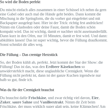
So wird die Boden perfekt
Du mischt einfach alles zusammen in einer Schüssel ich nehm da gern
eine Gabel oder auch mal die Hände geht beides. Dann kommt die
Mischung in die Springform, die du vorher gut eingefettet und mit
Backpapier ausgelegt hast. Hier ist der Trick: richtig fest andrücken!
Nimm ein Glasboden oder deine Faust, damit die Boden schön
kompakt wird. Das ist wichtig, damit er nachher nicht auseinanderfällt.
Dann kurz in den Ofen, nur 10 Minuten, damit er fest wird. Und dann:
abkühlen lassen! Das ist super wichtig, bevor die Füllung draufkommt.
Sonst schmilzt dir alles weg.
Die Füllung – Das cremige Herzstück
So, der Boden kühlt ab, perfekt. Jetzt kommt der Star der Show: die
Füllung! Das ist das, was den
Erdbeer Käsekuchen
so
unwiderstehlich
macht, diese unglaubliche Cremigkeit. Wenn die
Füllung nicht perfekt ist, dann ist der ganze Kuchen irgendwie nur
halb so gut, finde ich.
Was du für der Cremigkeit brauchst
Du brauchst dafür
Frischkäse
, und zwar richtig viel davon,
Eier
,
Zuker
,
saure Sahne
und
Vanilleextrakt
. Nimm dir Zeit beim
Frischkäse, der muss wirklich super glatt sein, keine Klümpchen! Am