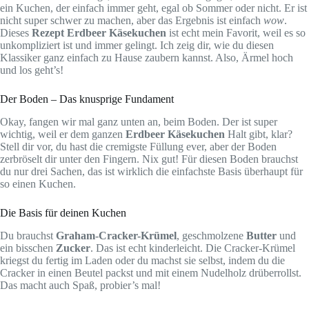
ein Kuchen, der einfach immer geht, egal ob Sommer oder nicht. Er ist
nicht super schwer zu machen, aber das Ergebnis ist einfach
wow
.
Dieses
Rezept Erdbeer Käsekuchen
ist echt mein Favorit, weil es so
unkompliziert ist und immer gelingt. Ich zeig dir, wie du diesen
Klassiker ganz einfach zu Hause zaubern kannst. Also, Ärmel hoch
und los geht’s!
Der Boden – Das knusprige Fundament
Okay, fangen wir mal ganz unten an, beim Boden. Der ist super
wichtig, weil er dem ganzen
Erdbeer Käsekuchen
Halt gibt, klar?
Stell dir vor, du hast die cremigste Füllung ever, aber der Boden
zerbröselt dir unter den Fingern. Nix gut! Für diesen Boden brauchst
du nur drei Sachen, das ist wirklich die einfachste Basis überhaupt für
so einen Kuchen.
Die Basis für deinen Kuchen
Du brauchst
Graham-Cracker-Krümel
, geschmolzene
Butter
und
ein bisschen
Zucker
. Das ist echt kinderleicht. Die Cracker-Krümel
kriegst du fertig im Laden oder du machst sie selbst, indem du die
Cracker in einen Beutel packst und mit einem Nudelholz drüberrollst.
Das macht auch Spaß, probier’s mal!