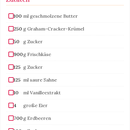
100
ml geschmolzene Butter
250
g Graham-Cracker-Krümel
50
g Zucker
900
g Frischkäse
125
g Zucker
125
ml saure Sahne
10
ml Vanilleextrakt
4
große Eier
700
g Erdbeeren