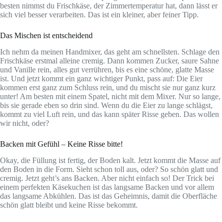
besten nimmst du Frischkäse, der Zimmertemperatur hat, dann lässt er
sich viel besser verarbeiten. Das ist ein kleiner, aber feiner Tipp.
Das Mischen ist entscheidend
Ich nehm da meinen Handmixer, das geht am schnellsten. Schlage den
Frischkäse erstmal alleine cremig. Dann kommen Zucker, saure Sahne
und Vanille rein, alles gut verrühren, bis es eine schöne, glatte Masse
ist. Und jetzt kommt ein ganz wichtiger Punkt, pass auf: Die Eier
kommen erst ganz zum Schluss rein, und du mischt sie nur ganz kurz
unter! Am besten mit einem Spatel, nicht mit dem Mixer. Nur so lange,
bis sie gerade eben so drin sind. Wenn du die Eier zu lange schlägst,
kommt zu viel Luft rein, und das kann später Risse geben. Das wollen
wir nicht, oder?
Backen mit Gefühl – Keine Risse bitte!
Okay, die Füllung ist fertig, der Boden kalt. Jetzt kommt die Masse auf
den Boden in die Form. Sieht schon toll aus, oder? So schön glatt und
cremig. Jetzt geht’s ans Backen. Aber nicht einfach so! Der Trick bei
einem perfekten Käsekuchen ist das langsame Backen und vor allem
das langsame Abkühlen. Das ist das Geheimnis, damit die Oberfläche
schön glatt bleibt und keine Risse bekommt.