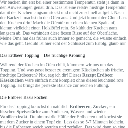
Wir backen ihn erst bei einer bestimmten Temperatur, steht ja dann in
den Anweisungen genau drin. Das ist eine relativ niedrige Temperatur,
damit der Kuchen langsam stockt und nicht zu schnell aufgeht. Nach
der Backzeit machst du den Ofen aus. Und jetzt kommt der Clou: Lass
den Kuchen drin! Mach die Ofentür nur einen kleinen Spalt auf,
klemm vielleicht einen Holzlöffel rein. So kühlt der Kuchen ganz
langsam ab. Das verhindert diese fiesen Risse auf der Oberfläche.
Meine Oma hat das früher auch immer so gemacht, die wusste einfach,
wie das geht. Geduld ist hier echt der Schlüssel zum Erfolg, glaub mir.
Das Erdbeer-Topping – Die fruchtige Krönung
Während der Kuchen im Ofen chillt, kümmern wir uns um das
Topping. Und was passt besser zu cremigem Käsekuchen als frische,
fruchtige Erdbeeren? Nix, sag ich dir! Dieses
Rezept Erdbeer
Käsekuchen
wäre einfach nicht komplett ohne dieses leuchtend rote
Topping. Es bringt die perfekte Balance zur reichen Füllung.
Die Erdbeer-Basis kochen
Für das Topping brauchst du natürlich
Erdbeeren
,
Zucker
, ein
bisschen
Speisestärke
zum Andicken,
Wasser
und wieder
Vanilleextrakt
. Du nimmst die Hälfte der Erdbeeren und kochst sie
mit dem Zucker in einem Topf ein. Lass das so 5-7 Minuten köcheln,
bis die Erdbeeren weich werden und zerfallen. Das wird dann so eine