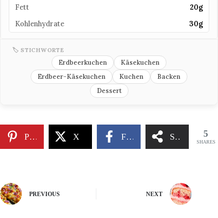
Fett
20g
Kohlenhydrate
30g
🏷 STICHWORTE
Erdbeerkuchen
Käsekuchen
Erdbeer-Käsekuchen
Kuchen
Backen
Dessert
5
Pinterest
X
Facebook
Share
SHARES
PREVIOUS
NEXT