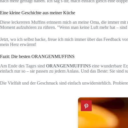
nach mehr gefragt haben. Ich sag’s dir, mach einfach gleich eine doppel
Eine kleine Geschichte aus meiner Küche
Diese leckereren Muffins erinnern mich an meine Oma, die immer mit m
Moment aufzuhören zu rühren. "Wenn man keine Luft mehr hat – sind sie
Jetzt, wo ich selbst backe, freue ich mich immer über das Feedback von
mein Herz erwärmt!
Fazit: Die besten ORANGENMUFFINS
Am Ende des Tages sind
ORANGENMUFFINS
eine wunderbare Ergä
einfach nur so – sie passen zu jedem Anlass. Und das Beste: Sie sind s
Die Vielfalt und der Geschmack sind einfach unwiderstehlich. Probiere e