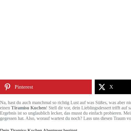
Pinterest
X
Na, hast du auch manchmal so richtig Lust auf was Süßes, was aber n
einen
Tiramisu Kuchen
! Stell dir vor, dein Lieblingsdessert trifft au
Ergebnis ist so unglaublich lecker, das musst du einfach probieren. Me
gegessen hat. Also, worauf wartest du noch? Lass uns diesen Traum 
Dein Tiramisu Kuchen Abenteuer beginnt