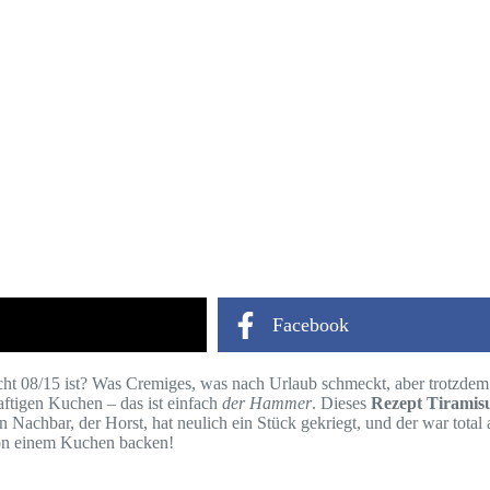
Facebook
icht 08/15 ist? Was Cremiges, was nach Urlaub schmeckt, aber trotzde
f saftigen Kuchen – das ist einfach
der Hammer
. Dieses
Rezept Tiramis
in Nachbar, der Horst, hat neulich ein Stück gekriegt, und der war tota
von einem Kuchen backen!