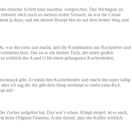
eder einzelne Schritt total machbar, versprochen. Das Wichtigste ist,
h erinnere mich noch an meinen ersten Versuch, da war die Creme
n lernt ja dazu, und mit diesem Rezept bist du auf dem besten Weg zum
cht, was ihn extra zart macht, und die Kombination aus Backpulver und
verbinden lässt. Das ist so ein kleiner Trick, der einen großen
s ist wirklich das A und O für einen gelungenen Kuchenboden.
eschmack gibt. Er tränkt den Kuchenboden und macht ihn super saftig
aber ich sag dir, der gibt dem Sirup nochmal so einen extra
Kick
.
al mit!
r Zucker aufgelöst hat. Das war’s schon. Klingt simpel, ist es auch,
e beim Original-Tiramisu. Achte darauf, dass der Kaffee wirklich