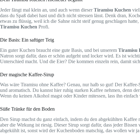
Jeder fängt mal klein an, und auch wenn dieser
Tiramisu Kuchen
viel
dass du Spaß dabei hast und dich nicht stressen lässt. Denk dran, Ko
etwas zu flüssig, weil ich die Sahne nicht steif genug geschlagen hatt
Tiramisu Kuchen
Profi.
Die Basis: Ein saftiger Teig
Ein guter Kuchen braucht eine gute Basis, und bei unserem
Tiramisu
Natron sorgt dafür, dass er schön aufgeht und locker wird. Es ist wichti
Unterschied macht. Und die Eier? Die kommen einzeln rein, damit sich
Der magische Kaffee-Sirup
Was wäre Tiramisu ohne Kaffee? Genau, nur halb so gut! Der Kaffee-S
und aromatisch. Du kannst hier ruhig starken Kaffee nehmen, denn der 
Wenn du keinen Alkohol magst oder Kinder mitessen, lass ihn einfach w
Süße Tränke für den Boden
Den Sirup machst du ganz einfach, indem du den abgekühlten Kaffee mit
aber die Wirkung ist riesig. Dieser Sirup sorgt dafür, dass jeder Bisse
abgekühlt ist, sonst wird der Kuchenboden matschig, das wollen wir ja 