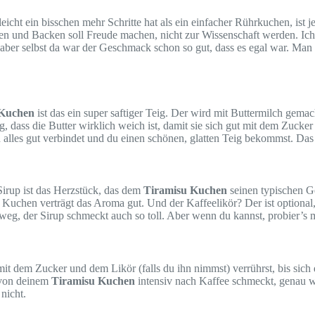
leicht ein bisschen mehr Schritte hat als ein einfacher Rührkuchen, ist j
chen und Backen soll Freude machen, nicht zur Wissenschaft werden. Ic
e, aber selbst da war der Geschmack schon so gut, dass es egal war. Ma
 Kuchen
ist das ein super saftiger Teig. Der wird mit Buttermilch gema
g, dass die Butter wirklich weich ist, damit sie sich gut mit dem Zucker 
 alles gut verbindet und du einen schönen, glatten Teig bekommst. Da
irup ist das Herzstück, das dem
Tiramisu Kuchen
seinen typischen G
Kuchen verträgt das Aroma gut. Und der Kaffeelikör? Der ist optional, 
eg, der Sirup schmeckt auch so toll. Aber wenn du kannst, probier’s m
 dem Zucker und dem Likör (falls du ihn nimmst) verrührst, bis sich de
n von deinem
Tiramisu Kuchen
intensiv nach Kaffee schmeckt, genau wi
nicht.