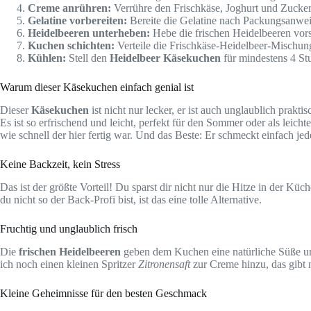
Creme anrühren:
Verrühre den Frischkäse, Joghurt und Zucker i
Gelatine vorbereiten:
Bereite die Gelatine nach Packungsanwei
Heidelbeeren unterheben:
Hebe die frischen Heidelbeeren vors
Kuchen schichten:
Verteile die Frischkäse-Heidelbeer-Mischu
Kühlen:
Stell den
Heidelbeer Käsekuchen
für mindestens 4 St
Warum dieser Käsekuchen einfach genial ist
Dieser
Käsekuchen
ist nicht nur lecker, er ist auch unglaublich prakt
Es ist so erfrischend und leicht, perfekt für den Sommer oder als leich
wie schnell der hier fertig war. Und das Beste: Er schmeckt einfach je
Keine Backzeit, kein Stress
Das ist der größte Vorteil! Du sparst dir nicht nur die Hitze in der K
du nicht so der Back-Profi bist, ist das eine tolle Alternative.
Fruchtig und unglaublich frisch
Die
frischen Heidelbeeren
geben dem Kuchen eine natürliche Süße und 
ich noch einen kleinen Spritzer
Zitronensaft
zur Creme hinzu, das gibt 
Kleine Geheimnisse für den besten Geschmack