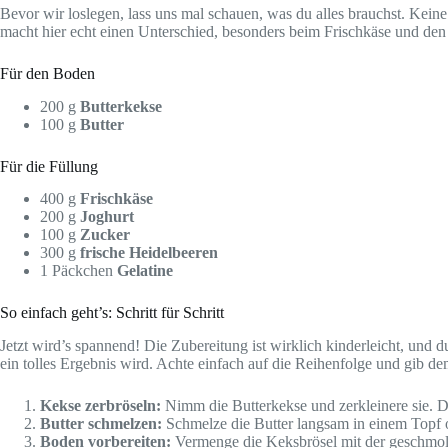
Bevor wir loslegen, lass uns mal schauen, was du alles brauchst. Keine
macht hier echt einen Unterschied, besonders beim Frischkäse und den
Für den Boden
200 g
Butterkekse
100 g
Butter
Für die Füllung
400 g
Frischkäse
200 g
Joghurt
100 g
Zucker
300 g
frische Heidelbeeren
1 Päckchen
Gelatine
So einfach geht’s: Schritt für Schritt
Jetzt wird’s spannend! Die Zubereitung ist wirklich kinderleicht, und d
ein tolles Ergebnis wird. Achte einfach auf die Reihenfolge und gib d
Kekse zerbröseln:
Nimm die Butterkekse und zerkleinere sie. D
Butter schmelzen:
Schmelze die Butter langsam in einem Topf o
Boden vorbereiten:
Vermenge die Keksbrösel mit der geschmolz