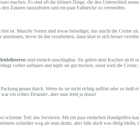
sser machen. Es sind oft die kleinen Dinge, die den Unterschied ausm
us den Zutaten rauszuholen und ein paar Fallstricke zu vermeiden.
 fest ist. Manche Sorten sind etwas bröseliger, das macht die Creme ni
annehmen, bevor du ihn verarbeitest, dann lässt er sich besser verrühr
Heidelbeeren
sind einfach unschlagbar. Sie geben dem Kuchen nicht nur
ingt vorher auftauen und tupfe sie gut trocken, sonst wird die Creme 
er Packung genau durch. Wenn du sie nicht richtig auflöst oder zu heiß e
 war ein echtes
Desaster
, aber man lernt ja draus!
der schönste Teil: das Servieren. Mit ein paar einfachen Handgriffen ka
meistens schneller weg als man denkt, aber falls doch was übrig bleibt, 