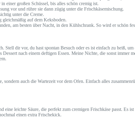
n einer großen Schüssel, bis alles schön cremig ist.
sung vor und rühre sie dann zügig unter die Frischkäsemischung.
ichtig unter die Creme.
ng gleichmäßig auf dem Keksboden.
unden, am besten über Nacht, in den Kühlschrank. So wird er schön fes
isch. Stell dir vor, du hast spontan Besuch oder es ist einfach zu heiß,
tes Dessert nach einem deftigen Essen. Meine Nichte, die sonst immer mec
dem.
üche, sondern auch die Wartezeit vor dem Ofen. Einfach alles zusammenrü
eine leichte Säure, die perfekt zum cremigen Frischkäse passt. Es is
nochmal einen extra Frischekick.