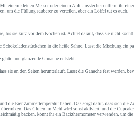
it einem kleinen Messer oder einem Apfelausstecher entfernt ihr einen
, um die Füllung sauberer zu verteilen, aber ein Löffel tut es auch.
e, bis sie kurz vor dem Kochen ist. Achtet darauf, dass sie nicht kocht!
Schokoladenstückchen in die heiße Sahne. Lasst die Mischung ein pa
 glatte und glänzende Ganache entsteht.
ss sie an den Seiten herunterläuft. Lasst die Ganache fest werden, bevo
 und die Eier Zimmertemperatur haben. Das sorgt dafür, dass sich die Z
cht übermixen. Das Gluten im Mehl wird sonst aktiviert, und die Cupcak
gleichmäßig backen, könnt ihr ein Backthermometer verwenden, um die