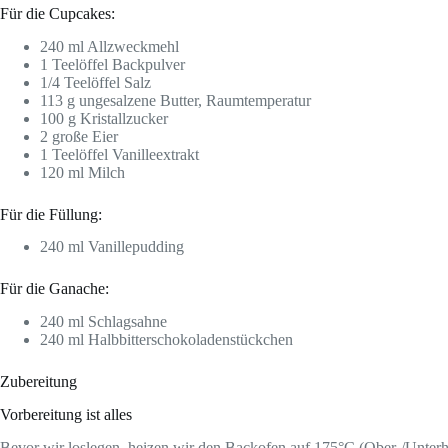
Für die Cupcakes:
240 ml Allzweckmehl
1 Teelöffel Backpulver
1/4 Teelöffel Salz
113 g ungesalzene Butter, Raumtemperatur
100 g Kristallzucker
2 große Eier
1 Teelöffel Vanilleextrakt
120 ml Milch
Für die Füllung:
240 ml Vanillepudding
Für die Ganache:
240 ml Schlagsahne
240 ml Halbbitterschokoladenstückchen
Zubereitung
Vorbereitung ist alles
Bevor wir loslegen, heizen wir den Backofen auf 175°C (Ober-/Unterhi