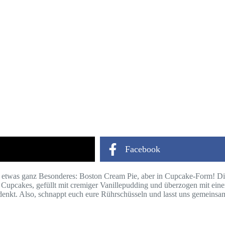
Facebook
r etwas ganz Besonderes: Boston Cream Pie, aber in Cupcake-Form! D
ige Cupcakes, gefüllt mit cremiger Vanillepudding und überzogen mit e
t denkt. Also, schnappt euch eure Rührschüsseln und lasst uns gemeinsa