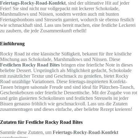
Feiertags-Rocky-Road-Konfekt
, sind der ultimative Hit auf jeder
Feier! Sie sind nicht nur vollgepackt mit leckerer Schokolade,
Marshmallows und Nüssen, sondern werden auch mit bunten
Feiertagsbonbons und Streuseln garniert, wodurch sie ebenso festlich
wie schmackhaft sind. Lass uns bereit machen, eine festliche Leckerei
zu zaubern, die jede Zusammenkunft erhellt!
Einführung
Rocky Road ist eine klassische Süßigkeit, bekannt für ihre köstliche
Mischung aus Schokolade, Marshmallows und Nüssen. Diese
Festlichen Rocky Road Bites
bringen eine feierliche Note in dieses
beliebte Dessert. Ursprünglich als Möglichkeit gedacht, Schokolade
mit zusätzlicher Textur und Geschmack zu genießen, bietet Rocky
Road unzählige Variationen. Diese feiertags-inspirierten Konfekt-
Tassen bringen saisonale Freude und sind ideal für Plätzchen-Tausch,
Geschenkeboxen oder feierliche Desserttische. Mit der Zugabe von rot
und grün glasierten Schokolinsen und festlichen Streuseln ist jeder
Bissen genauso fröhlich wie geschmackvoll. Lass uns die Zutaten
zusammentragen und dieses einfache, aber beliebte Rezept kreieren!
Zutaten für Festliche Rocky Road Bites
Sammle diese Zutaten, um
Feiertags-Rocky-Road-Konfekt
vorzubereiten: