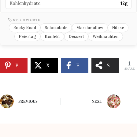
Kohlenhydrate
12g
🏷 STICHWORTE
Rocky Road
Schokolade
Marshmallow
Nüsse
Feiertag
Konfekt
Dessert
Weihnachten
1
Pinterest
X
Facebook
Share
SHARE
PREVIOUS
NEXT