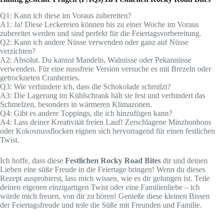
Q1: Kann ich diese im Voraus zubereiten?
A1: Ja! Diese Leckereien können bis zu einer Woche im Voraus
zubereitet werden und sind perfekt für die Feiertagsvorbereitung.
Q2: Kann ich andere Nüsse verwenden oder ganz auf Nüsse
verzichten?
A2: Absolut. Du kannst Mandeln, Walnüsse oder Pekannüsse
verwenden. Für eine nussfreie Version versuche es mit Brezeln oder
getrockneten Cranberries.
Q3: Wie verhindere ich, dass die Schokolade schmilzt?
A3: Die Lagerung im Kühlschrank hält sie fest und verhindert das
Schmelzen, besonders in wärmeren Klimazonen.
Q4: Gibt es andere Toppings, die ich hinzufügen kann?
A4: Lass deiner Kreativität freien Lauf! Zerschlagene Minzbonbons
oder Kokosnussflocken eignen sich hervorragend für einen festlichen
Twist.
Ich hoffe, dass diese
Festlichen Rocky Road Bites
dir und deinen
Lieben eine süße Freude in die Feiertage bringen! Wenn du dieses
Rezept ausprobierst, lass mich wissen, wie es dir gelungen ist. Teile
deinen eigenen einzigartigen Twist oder eine Familienliebe – ich
würde mich freuen, von dir zu hören! Genieße diese kleinen Bissen
der Feiertagsfreude und teile die Süße mit Freunden und Familie.