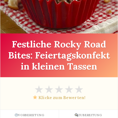
Festliche Rocky Road
Bites: Feiertagskonfekt
in kleinen Tassen
★
★
★
★
★
Klicke zum Bewerten!
VORBEREITUNG
ZUBEREITUNG