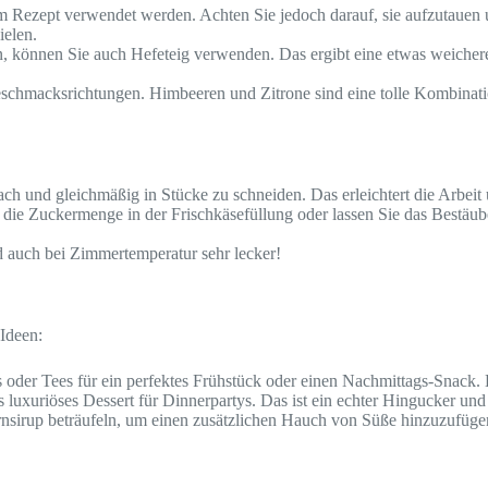
Rezept verwendet werden. Achten Sie jedoch darauf, sie aufzutauen u
ielen.
, können Sie auch Hefeteig verwenden. Das ergibt eine etwas weichere, 
schmacksrichtungen. Himbeeren und Zitrone sind eine tolle Kombinatio
ch und gleichmäßig in Stücke zu schneiden. Das erleichtert die Arbeit
 die Zuckermenge in der Frischkäsefüllung oder lassen Sie das Bestäu
nd auch bei Zimmertemperatur sehr lecker!
 Ideen:
ees oder Tees für ein perfektes Frühstück oder einen Nachmittags-Snac
 luxuriöses Dessert für Dinnerpartys. Das ist ein echter Hingucker und
irup beträufeln, um einen zusätzlichen Hauch von Süße hinzuzufügen.