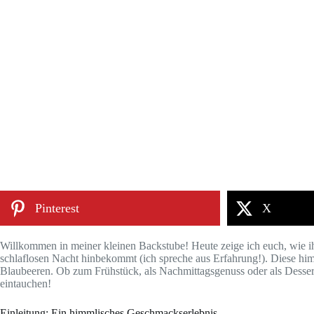
Pinterest
X
Willkommen in meiner kleinen Backstube! Heute zeige ich euch, wie ihr
schlaflosen Nacht hinbekommt (ich spreche aus Erfahrung!). Diese him
Blaubeeren. Ob zum Frühstück, als Nachmittagsgenuss oder als Desser
eintauchen!
Einleitung: Ein himmlisches Geschmackserlebnis