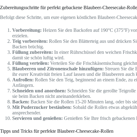
Zubereitungsschritte für perfekt gebackene Blaubeer-Cheesecake-Roll
Befolgt diese Schritte, um eure eigenen köstlichen Blaubeer-Cheesecak
Vorbereitung:
Heizen Sie den Backofen auf 190°C (375°F) vor un
erzielen.
Teig vorbereiten:
Rollen Sie den Blätterteig aus und drücken Si
Backen brüchig.
Füllung zubereiten:
In einer Rührschüssel den weichen Frischkä
damit sie schön luftig wird.
Füllung verteilen:
Verteilen Sie die Frischkäsemischung gleichmä
Blaubeeren und Zitronenschale hinzufügen:
Streuen Sie die B
ihr eurer Kreativität freien Lauf lassen und die Blaubeeren auch k
Aufrollen:
Rollen Sie den Teig, beginnend an einem Ende, zu ein
Anfängern.
Schneiden und anordnen:
Schneiden Sie die gerollte Teigrolle
sie beim Backen nicht aneinanderkleben.
Backen:
Backen Sie die Rollen 15-20 Minuten lang, oder bis sie
Mit Puderzucker bestäuben:
Sobald die Rollen etwas abgekühlt 
ansprechender.
Servieren und genießen:
Genießen Sie Ihre frisch gebackenen
Tipps und Tricks für perfekte Blaubeer-Cheesecake-Rollen