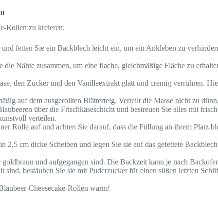
en
e-Rollen zu kreieren:
d fetten Sie ein Backblech leicht ein, um ein Ankleben zu verhindern.
e die Nähte zusammen, um eine flache, gleichmäßige Fläche zu erhalten.
se, den Zucker und den Vanilleextrakt glatt und cremig verrühren. Hi
ßig auf dem ausgerollten Blätterteig. Verteilt die Masse nicht zu dünn
laubeeren über die Frischkäseschicht und bestreuen Sie alles mit frisch
unstvoll verteilen.
er Rolle auf und achten Sie darauf, dass die Füllung an ihrem Platz bl
 in 2,5 cm dicke Scheiben und legen Sie sie auf das gefettete Backblech
 goldbraun und aufgegangen sind. Die Backzeit kann je nach Backofen va
sind, bestäuben Sie sie mit Puderzucker für einen süßen letzten Schliff
 Blaubeer-Cheesecake-Rollen warm!