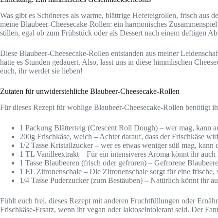
Was gibt es Schöneres als warme, blättrige Hefeteigrollen, frisch aus 
meine Blaubeer-Cheesecake-Rollen: ein harmonisches Zusammenspie
stillen, egal ob zum Frühstück oder als Dessert nach einem deftigen A
Diese Blaubeer-Cheesecake-Rollen entstanden aus meiner Leidenschaft 
hätte es Stunden gedauert. Also, lasst uns in diese himmlischen Cheese
euch, ihr werdet sie lieben!
Zutaten für unwiderstehliche Blaubeer-Cheesecake-Rollen
Für dieses Rezept für wohlige Blaubeer-Cheesecake-Rollen benötigt ih
1 Packung Blätterteig (Crescent Roll Dough) – wer mag, kann au
200g Frischkäse, weich – Achtet darauf, dass der Frischkäse wirkl
1/2 Tasse Kristallzucker – wer es etwas weniger süß mag, kann
1 TL Vanilleextrakt – Für ein intensiveres Aroma könnt ihr auc
1 Tasse Blaubeeren (frisch oder gefroren) – Gefrorene Blaubeer
1 EL Zitronenschale – Die Zitronenschale sorgt für eine frische, 
1/4 Tasse Puderzucker (zum Bestäuben) – Natürlich könnt ihr au
Fühlt euch frei, dieses Rezept mit anderen Fruchtfüllungen oder Ern
Frischkäse-Ersatz, wenn ihr vegan oder laktoseintolerant seid. Der Fan