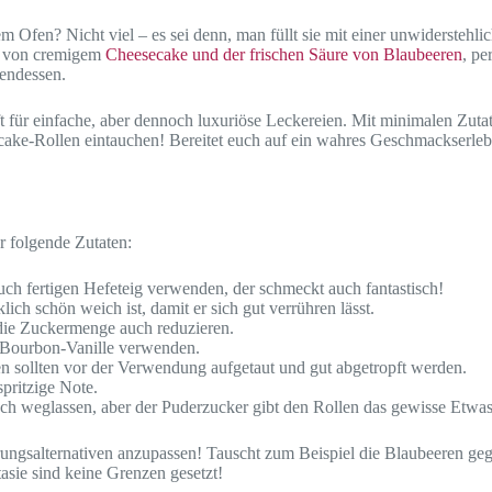
dem Ofen? Nicht viel – es sei denn, man füllt sie mit einer unwiderste
l von cremigem
Cheesecake und der frischen Säure von Blaubeeren
, pe
bendessen.
für einfache, aber dennoch luxuriöse Leckereien. Mit minimalen Zutate
cake-Rollen eintauchen! Bereitet euch auf ein wahres Geschmackserlebni
r folgende Zutaten:
ch fertigen Hefeteig verwenden, der schmeckt auch fantastisch!
ich schön weich ist, damit er sich gut verrühren lässt.
 die Zuckermenge auch reduzieren.
h Bourbon-Vanille verwenden.
en sollten vor der Verwendung aufgetaut und gut abgetropft werden.
spritzige Note.
ch weglassen, aber der Puderzucker gibt den Rollen das gewisse Etwas
ährungsalternativen anzupassen! Tauscht zum Beispiel die Blaubeeren 
tasie sind keine Grenzen gesetzt!