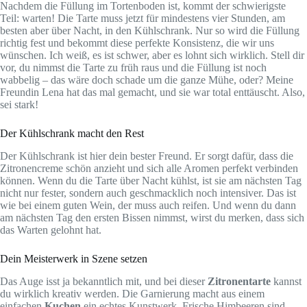
Nachdem die Füllung im Tortenboden ist, kommt der schwierigste
Teil: warten! Die Tarte muss jetzt für mindestens vier Stunden, am
besten aber über Nacht, in den Kühlschrank. Nur so wird die Füllung
richtig fest und bekommt diese perfekte Konsistenz, die wir uns
wünschen. Ich weiß, es ist schwer, aber es lohnt sich wirklich. Stell dir
vor, du nimmst die Tarte zu früh raus und die Füllung ist noch
wabbelig – das wäre doch schade um die ganze Mühe, oder? Meine
Freundin Lena hat das mal gemacht, und sie war total enttäuscht. Also,
sei stark!
Der Kühlschrank macht den Rest
Der Kühlschrank ist hier dein bester Freund. Er sorgt dafür, dass die
Zitronencreme schön anzieht und sich alle Aromen perfekt verbinden
können. Wenn du die Tarte über Nacht kühlst, ist sie am nächsten Tag
nicht nur fester, sondern auch geschmacklich noch intensiver. Das ist
wie bei einem guten Wein, der muss auch reifen. Und wenn du dann
am nächsten Tag den ersten Bissen nimmst, wirst du merken, dass sich
das Warten gelohnt hat.
Dein Meisterwerk in Szene setzen
Das Auge isst ja bekanntlich mit, und bei dieser
Zitronentarte
kannst
du wirklich kreativ werden. Die Garnierung macht aus einem
einfachen
Kuchen
ein echtes Kunstwerk. Frische Himbeeren sind