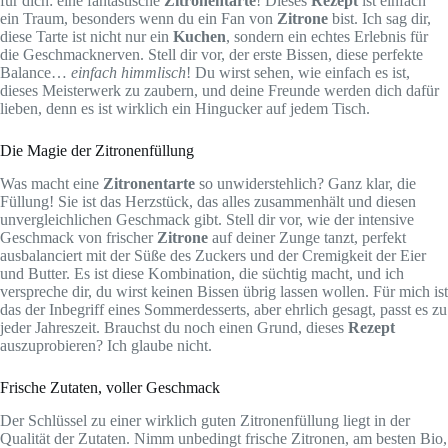
für dich: eine fantastische
Zitronentarte
! Dieses
Rezept
ist einfach
ein Traum, besonders wenn du ein Fan von
Zitrone
bist. Ich sag dir,
diese Tarte ist nicht nur ein
Kuchen
, sondern ein echtes Erlebnis für
die Geschmacknerven. Stell dir vor, der erste Bissen, diese perfekte
Balance…
einfach himmlisch
! Du wirst sehen, wie einfach es ist,
dieses Meisterwerk zu zaubern, und deine Freunde werden dich dafür
lieben, denn es ist wirklich ein Hingucker auf jedem Tisch.
Die Magie der Zitronenfüllung
Was macht eine
Zitronentarte
so unwiderstehlich? Ganz klar, die
Füllung! Sie ist das Herzstück, das alles zusammenhält und diesen
unvergleichlichen Geschmack gibt. Stell dir vor, wie der intensive
Geschmack von frischer
Zitrone
auf deiner Zunge tanzt, perfekt
ausbalanciert mit der Süße des Zuckers und der Cremigkeit der Eier
und Butter. Es ist diese Kombination, die süchtig macht, und ich
verspreche dir, du wirst keinen Bissen übrig lassen wollen. Für mich ist
das der Inbegriff eines Sommerdesserts, aber ehrlich gesagt, passt es zu
jeder Jahreszeit. Brauchst du noch einen Grund, dieses
Rezept
auszuprobieren? Ich glaube nicht.
Frische Zutaten, voller Geschmack
Der Schlüssel zu einer wirklich guten Zitronenfüllung liegt in der
Qualität der Zutaten. Nimm unbedingt frische Zitronen, am besten Bio,