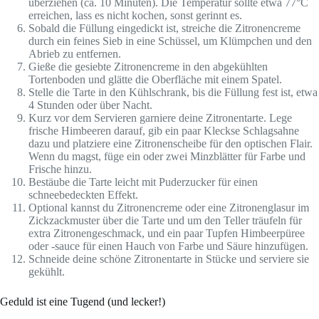
überziehen (ca. 10 Minuten). Die Temperatur sollte etwa 77°C
erreichen, lass es nicht kochen, sonst gerinnt es.
Sobald die Füllung eingedickt ist, streiche die Zitronencreme
durch ein feines Sieb in eine Schüssel, um Klümpchen und den
Abrieb zu entfernen.
Gieße die gesiebte Zitronencreme in den abgekühlten
Tortenboden und glätte die Oberfläche mit einem Spatel.
Stelle die Tarte in den Kühlschrank, bis die Füllung fest ist, etwa
4 Stunden oder über Nacht.
Kurz vor dem Servieren garniere deine Zitronentarte. Lege
frische Himbeeren darauf, gib ein paar Kleckse Schlagsahne
dazu und platziere eine Zitronenscheibe für den optischen Flair.
Wenn du magst, füge ein oder zwei Minzblätter für Farbe und
Frische hinzu.
Bestäube die Tarte leicht mit Puderzucker für einen
schneebedeckten Effekt.
Optional kannst du Zitronencreme oder eine Zitronenglasur im
Zickzackmuster über die Tarte und um den Teller träufeln für
extra Zitronengeschmack, und ein paar Tupfen Himbeerpüree
oder -sauce für einen Hauch von Farbe und Säure hinzufügen.
Schneide deine schöne Zitronentarte in Stücke und serviere sie
gekühlt.
Geduld ist eine Tugend (und lecker!)