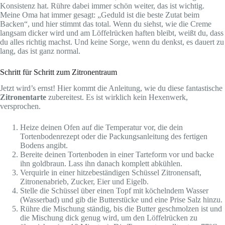
Konsistenz hat. Rühre dabei immer schön weiter, das ist wichtig.
Meine Oma hat immer gesagt: „Geduld ist die beste Zutat beim
Backen“, und hier stimmt das total. Wenn du siehst, wie die Creme
langsam dicker wird und am Löffelrücken haften bleibt, weißt du, dass
du alles richtig machst. Und keine Sorge, wenn du denkst, es dauert zu
lang, das ist ganz normal.
Schritt für Schritt zum Zitronentraum
Jetzt wird’s ernst! Hier kommt die Anleitung, wie du diese fantastische
Zitronentarte
zubereitest. Es ist wirklich kein Hexenwerk,
versprochen.
Heize deinen Ofen auf die Temperatur vor, die dein
Tortenbodenrezept oder die Packungsanleitung des fertigen
Bodens angibt.
Bereite deinen Tortenboden in einer Tarteform vor und backe
ihn goldbraun. Lass ihn danach komplett abkühlen.
Verquirle in einer hitzebeständigen Schüssel Zitronensaft,
Zitronenabrieb, Zucker, Eier und Eigelb.
Stelle die Schüssel über einen Topf mit köchelndem Wasser
(Wasserbad) und gib die Butterstücke und eine Prise Salz hinzu.
Rühre die Mischung ständig, bis die Butter geschmolzen ist und
die Mischung dick genug wird, um den Löffelrücken zu