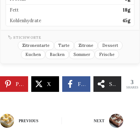
Fett
18g
Kohlenhydrate
45g
🏷 STICHWORTE
Zitronentarte
Tarte
Zitrone
Dessert
Kuchen
Backen
Sommer
Frische
3
Pinterest
X
Facebook
Share
SHARES
PREVIOUS
NEXT