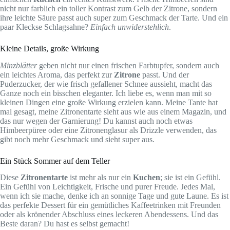
nicht nur farblich ein toller Kontrast zum Gelb der Zitrone, sondern
ihre leichte Säure passt auch super zum Geschmack der Tarte. Und ein
paar Kleckse Schlagsahne?
Einfach unwiderstehlich
.
Kleine Details, große Wirkung
Minzblätter
geben nicht nur einen frischen Farbtupfer, sondern auch
ein leichtes Aroma, das perfekt zur
Zitrone
passt. Und der
Puderzucker, der wie frisch gefallener Schnee aussieht, macht das
Ganze noch ein bisschen eleganter. Ich liebe es, wenn man mit so
kleinen Dingen eine große Wirkung erzielen kann. Meine Tante hat
mal gesagt, meine Zitronentarte sieht aus wie aus einem Magazin, und
das nur wegen der Garnierung! Du kannst auch noch etwas
Himbeerpüree oder eine Zitronenglasur als Drizzle verwenden, das
gibt noch mehr Geschmack und sieht super aus.
Ein Stück Sommer auf dem Teller
Diese
Zitronentarte
ist mehr als nur ein
Kuchen
; sie ist ein Gefühl.
Ein Gefühl von Leichtigkeit, Frische und purer Freude. Jedes Mal,
wenn ich sie mache, denke ich an sonnige Tage und gute Laune. Es ist
das perfekte Dessert für ein gemütliches Kaffeetrinken mit Freunden
oder als krönender Abschluss eines leckeren Abendessens. Und das
Beste daran? Du hast es selbst gemacht!