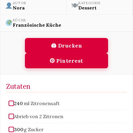
AUTOR
KATEGORIE
🍽
Nora
Dessert
KÜCHE
Französische Küche
🖨 Drucken
Pinterest
Zutaten
240
ml Zitronensaft
Abrieb von 2 Zitronen
300
g Zucker