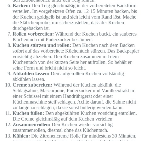
Backen:
Den Teig gleichmäßig in der vorbereiteten Backform
verteilen. Im vorgeheizten Ofen ca. 12-15 Minuten backen, bis
der Kuchen goldgelb ist und sich leicht vom Rand löst. Mache
die Stäbchenprobe, um sicherzustellen, dass der Kuchen
durchgebacken ist.
Rollen vorbereiten:
Während der Kuchen backt, ein sauberes
Küchentuch mit Puderzucker bestäuben.
Kuchen stürzen und rollen:
Den Kuchen nach dem Backen
sofort auf das vorbereitete Küchentuch stürzen. Das Backpapier
vorsichtig abziehen. Den Kuchen zusammen mit dem
Küchentuch von der kurzen Seite her aufrollen. So behält er
seine Form und bricht nicht so leicht.
Abkühlen lassen:
Den aufgerollten Kuchen vollständig
abkühlen lassen.
Creme zubereiten:
Während der Kuchen abkühlt, die
Schlagsahne, Mascarpone, Puderzucker und Vanilleextrakt in
einer Schüssel mit einem Handrührgerät oder einer
Küchenmaschine steif schlagen. Achte darauf, die Sahne nicht
zu lange zu schlagen, da sie sonst butterig werden kann.
Kuchen füllen:
Den abgekühlten Kuchen vorsichtig entrollen.
Die Creme gleichmäßig auf dem Kuchen verteilen.
Zusammenrollen:
Den Kuchen wieder vorsichtig
zusammenrollen, diesmal ohne das Küchentuch.
Kühlen:
Die Zitronencreme Rolle für mindestens 30 Minuten,