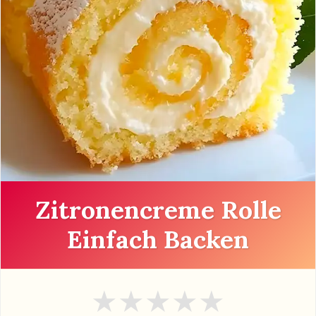
Zitronencreme Rolle
Einfach Backen
★
★
★
★
★