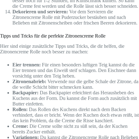
besser noch für 1-2 Stunden, im Kühlschrank kühlen. So kann
die Creme fest werden und die Rolle lässt sich besser schneiden.
Dekorieren und servieren:
Vor dem Servieren die
Zitronencreme Rolle mit Puderzucker bestäuben und nach
Belieben mit Zitronenscheiben oder frischen Beeren dekorieren.
Tipps und Tricks für die perfekte Zitronencreme Rolle
Hier sind einige zusätzliche Tipps und Tricks, die dir helfen, die
Zitronencreme Rolle noch besser zu machen:
Eier trennen:
Für einen besonders luftigen Teig kannst du die
Eier trennen und das Eiweiß steif schlagen. Den Eischnee dann
vorsichtig unter den Teig heben.
Zitronenabrieb:
Verwende nur die gelbe Schale der Zitrone, da
die weiße Schicht bitter schmecken kann.
Backpapier:
Das Backpapier erleichtert das Herausheben des
Kuchens aus der Form. Du kannst die Form auch zusätzlich mit
Butter einfetten.
Rollen:
Das Rollen des Kuchens direkt nach dem Backen
verhindert, dass er bricht. Wenn der Kuchen doch etwas reißt, ist
das kein Problem, da die Creme die Risse kaschiert.
Creme:
Die Creme sollte nicht zu süß sein, da der Kuchen
bereits Zucker enthält.
Variationen:
Du kannst die Zitronencreme Rolle nach Belieben