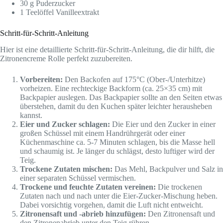
30 g Puderzucker
1 Teelöffel Vanilleextrakt
Schritt-für-Schritt-Anleitung
Hier ist eine detaillierte Schritt-für-Schritt-Anleitung, die dir hilft, die
Zitronencreme Rolle perfekt zuzubereiten.
Vorbereiten:
Den Backofen auf 175°C (Ober-/Unterhitze)
vorheizen. Eine rechteckige Backform (ca. 25×35 cm) mit
Backpapier auslegen. Das Backpapier sollte an den Seiten etwas
überstehen, damit du den Kuchen später leichter herausheben
kannst.
Eier und Zucker schlagen:
Die Eier und den Zucker in einer
großen Schüssel mit einem Handrührgerät oder einer
Küchenmaschine ca. 5-7 Minuten schlagen, bis die Masse hell
und schaumig ist. Je länger du schlägst, desto luftiger wird der
Teig.
Trockene Zutaten mischen:
Das Mehl, Backpulver und Salz in
einer separaten Schüssel vermischen.
Trockene und feuchte Zutaten vereinen:
Die trockenen
Zutaten nach und nach unter die Eier-Zucker-Mischung heben.
Dabei vorsichtig vorgehen, damit die Luft nicht entweicht.
Zitronensaft und -abrieb hinzufügen:
Den Zitronensaft und
den Zitronenabrieb unter den Teig rühren.