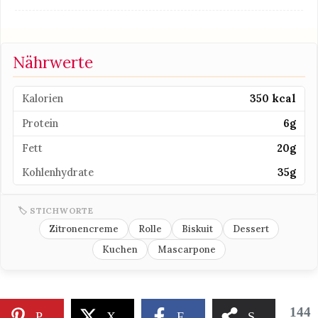
Nährwerte
Kalorien
350 kcal
Protein
6g
Fett
20g
Kohlenhydrate
35g
🏷 STICHWORTE
Zitronencreme
Rolle
Biskuit
Dessert
Kuchen
Mascarpone
144
Pinterest
X
Facebook
Share