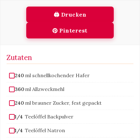
🖨 Drucken
Pinterest
Zutaten
240
ml schnellkochender Hafer
360
ml Allzweckmehl
240
ml brauner Zucker, fest gepackt
1/4
Teelöffel Backpulver
1/4
Teelöffel Natron