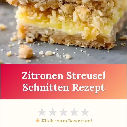
Zitronen Streusel
Schnitten Rezept
★
★
★
★
★
Klicke zum Bewerten!