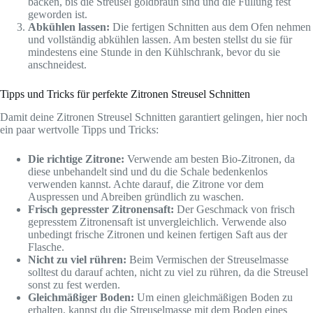
backen, bis die Streusel goldbraun sind und die Füllung fest
geworden ist.
Abkühlen lassen:
Die fertigen Schnitten aus dem Ofen nehmen
und vollständig abkühlen lassen. Am besten stellst du sie für
mindestens eine Stunde in den Kühlschrank, bevor du sie
anschneidest.
Tipps und Tricks für perfekte Zitronen Streusel Schnitten
Damit deine Zitronen Streusel Schnitten garantiert gelingen, hier noch
ein paar wertvolle Tipps und Tricks:
Die richtige Zitrone:
Verwende am besten Bio-Zitronen, da
diese unbehandelt sind und du die Schale bedenkenlos
verwenden kannst. Achte darauf, die Zitrone vor dem
Auspressen und Abreiben gründlich zu waschen.
Frisch gepresster Zitronensaft:
Der Geschmack von frisch
gepresstem Zitronensaft ist unvergleichlich. Verwende also
unbedingt frische Zitronen und keinen fertigen Saft aus der
Flasche.
Nicht zu viel rühren:
Beim Vermischen der Streuselmasse
solltest du darauf achten, nicht zu viel zu rühren, da die Streusel
sonst zu fest werden.
Gleichmäßiger Boden:
Um einen gleichmäßigen Boden zu
erhalten, kannst du die Streuselmasse mit dem Boden eines