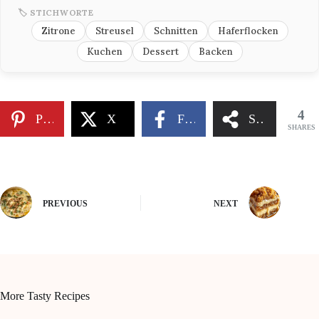
🏷 STICHWORTE
Zitrone
Streusel
Schnitten
Haferflocken
Kuchen
Dessert
Backen
4
Pinterest
X
Facebook
Share
SHARES
PREVIOUS
NEXT
More Tasty Recipes