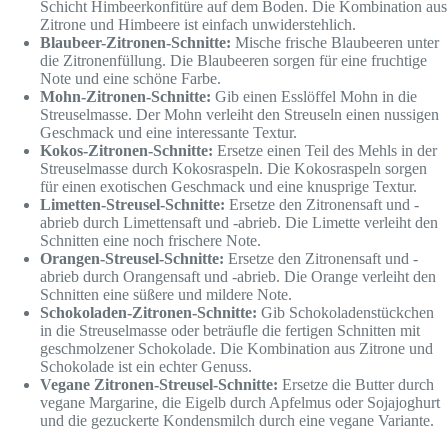
Schicht Himbeerkonfitüre auf dem Boden. Die Kombination aus
Zitrone und Himbeere ist einfach unwiderstehlich.
Blaubeer-Zitronen-Schnitte:
Mische frische Blaubeeren unter
die Zitronenfüllung. Die Blaubeeren sorgen für eine fruchtige
Note und eine schöne Farbe.
Mohn-Zitronen-Schnitte:
Gib einen Esslöffel Mohn in die
Streuselmasse. Der Mohn verleiht den Streuseln einen nussigen
Geschmack und eine interessante Textur.
Kokos-Zitronen-Schnitte:
Ersetze einen Teil des Mehls in der
Streuselmasse durch Kokosraspeln. Die Kokosraspeln sorgen
für einen exotischen Geschmack und eine knusprige Textur.
Limetten-Streusel-Schnitte:
Ersetze den Zitronensaft und -
abrieb durch Limettensaft und -abrieb. Die Limette verleiht den
Schnitten eine noch frischere Note.
Orangen-Streusel-Schnitte:
Ersetze den Zitronensaft und -
abrieb durch Orangensaft und -abrieb. Die Orange verleiht den
Schnitten eine süßere und mildere Note.
Schokoladen-Zitronen-Schnitte:
Gib Schokoladenstückchen
in die Streuselmasse oder beträufle die fertigen Schnitten mit
geschmolzener Schokolade. Die Kombination aus Zitrone und
Schokolade ist ein echter Genuss.
Vegane Zitronen-Streusel-Schnitte:
Ersetze die Butter durch
vegane Margarine, die Eigelb durch Apfelmus oder Sojajoghurt
und die gezuckerte Kondensmilch durch eine vegane Variante.