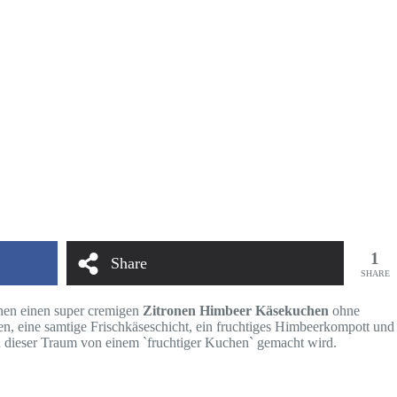
1
Share
SHARE
chen einen super cremigen
Zitronen Himbeer Käsekuchen
ohne
en, eine samtige Frischkäseschicht, ein fruchtiges Himbeerkompott und
ach dieser Traum von einem `fruchtiger Kuchen` gemacht wird.