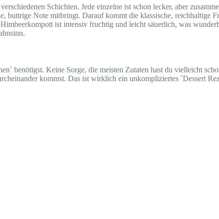
verschiedenen Schichten. Jede einzelne ist schon lecker, aber zusamm
, buttrige Note mitbringt. Darauf kommt die klassische, reichhaltige Fr
 Himbeerkompott ist intensiv fruchtig und leicht säuerlich, was wunde
Wahnsinn.
hen` benötigst. Keine Sorge, die meisten Zutaten hast du vielleicht sch
durcheinander kommst. Das ist wirklich ein unkompliziertes `Dessert Rez