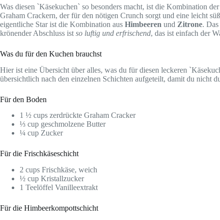
Was diesen `Käsekuchen` so besonders macht, ist die Kombination der 
Graham Crackern, der für den nötigen Crunch sorgt und eine leicht süße
eigentliche Star ist die Kombination aus
Himbeeren
und
Zitrone
. Das
krönender Abschluss ist
so luftig und erfrischend
, das ist einfach der 
Was du für den Kuchen brauchst
Hier ist eine Übersicht über alles, was du für diesen leckeren `Käsekuc
übersichtlich nach den einzelnen Schichten aufgeteilt, damit du nicht 
Für den Boden
1 ½ cups zerdrückte Graham Cracker
⅓ cup geschmolzene Butter
¼ cup Zucker
Für die Frischkäseschicht
2 cups Frischkäse, weich
½ cup Kristallzucker
1 Teelöffel Vanilleextrakt
Für die Himbeerkompottschicht