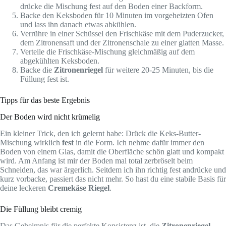
drücke die Mischung fest auf den Boden einer Backform.
Backe den Keksboden für 10 Minuten im vorgeheizten Ofen
und lass ihn danach etwas abkühlen.
Verrühre in einer Schüssel den Frischkäse mit dem Puderzucker,
dem Zitronensaft und der Zitronenschale zu einer glatten Masse.
Verteile die Frischkäse-Mischung gleichmäßig auf dem
abgekühlten Keksboden.
Backe die
Zitronenriegel
für weitere 20-25 Minuten, bis die
Füllung fest ist.
Tipps für das beste Ergebnis
Der Boden wird nicht krümelig
Ein kleiner Trick, den ich gelernt habe: Drück die Keks-Butter-
Mischung wirklich
fest
in die Form. Ich nehme dafür immer den
Boden von einem Glas, damit die Oberfläche schön glatt und kompakt
wird. Am Anfang ist mir der Boden mal total zerbröselt beim
Schneiden, das war ärgerlich. Seitdem ich ihn richtig fest andrücke und
kurz vorbacke, passiert das nicht mehr. So hast du eine stabile Basis für
deine leckeren
Cremekäse Riegel
.
Die Füllung bleibt cremig
Das Geheimnis für die perfekte Konsistenz ist, die
Zitronenriegel