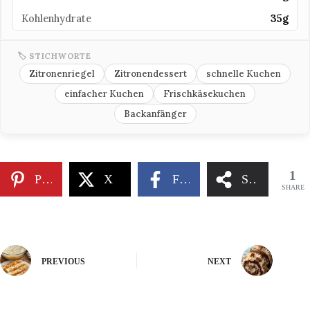
Kohlenhydrate
35g
🏷 STICHWORTE
Zitronenriegel
Zitronendessert
schnelle Kuchen
einfacher Kuchen
Frischkäsekuchen
Backanfänger
1
Pinterest
X
Facebook
Share
SHARE
PREVIOUS
NEXT