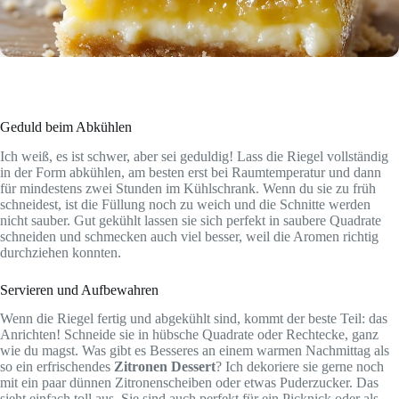
Geduld beim Abkühlen
Ich weiß, es ist schwer, aber sei geduldig! Lass die Riegel vollständig
in der Form abkühlen, am besten erst bei Raumtemperatur und dann
für mindestens zwei Stunden im Kühlschrank. Wenn du sie zu früh
schneidest, ist die Füllung noch zu weich und die Schnitte werden
nicht sauber. Gut gekühlt lassen sie sich perfekt in saubere Quadrate
schneiden und schmecken auch viel besser, weil die Aromen richtig
durchziehen konnten.
Servieren und Aufbewahren
Wenn die Riegel fertig und abgekühlt sind, kommt der beste Teil: das
Anrichten! Schneide sie in hübsche Quadrate oder Rechtecke, ganz
wie du magst. Was gibt es Besseres an einem warmen Nachmittag als
so ein erfrischendes
Zitronen Dessert
? Ich dekoriere sie gerne noch
mit ein paar dünnen Zitronenscheiben oder etwas Puderzucker. Das
sieht einfach toll aus. Sie sind auch perfekt für ein Picknick oder als