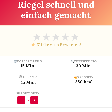
Riegel schnell und
einfach gemacht
★
★
★
★
★
Klicke zum Bewerten!
VORBEREITUNG
ZUBEREITUNG
15 Min.
30 Min.
⏱ GESAMT
KALORIEN
350 kcal
45 Min.
🍽 PORTIONEN
12
−
+