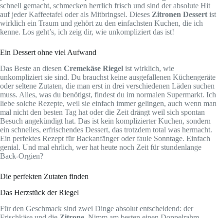
schnell gemacht, schmecken herrlich frisch und sind der absolute Hit
auf jeder Kaffeetafel oder als Mitbringsel. Dieses
Zitronen Dessert
ist
wirklich ein Traum und gehört zu den einfachsten Kuchen, die ich
kenne. Los geht’s, ich zeig dir, wie unkompliziert das ist!
Ein Dessert ohne viel Aufwand
Das Beste an diesen
Cremekäse Riegel
ist wirklich, wie
unkompliziert sie sind. Du brauchst keine ausgefallenen Küchengeräte
oder seltene Zutaten, die man erst in drei verschiedenen Läden suchen
muss. Alles, was du benötigst, findest du im normalen Supermarkt. Ich
liebe solche Rezepte, weil sie einfach immer gelingen, auch wenn man
mal nicht den besten Tag hat oder die Zeit drängt weil sich spontan
Besuch angekündigt hat. Das ist kein komplizierter Kuchen, sondern
ein schnelles, erfrischendes Dessert, das trotzdem total was hermacht.
Ein perfektes Rezept für Backanfänger oder faule Sonntage. Einfach
genial. Und mal ehrlich, wer hat heute noch Zeit für stundenlange
Back-Orgien?
Die perfekten Zutaten finden
Das Herzstück der Riegel
Für den Geschmack sind zwei Dinge absolut entscheidend: der
Frischkäse und die
Zitrone
. Nimm am besten einen Doppelrahm-