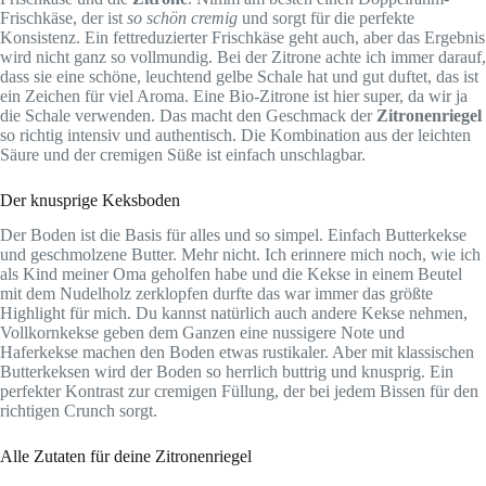
Frischkäse, der ist
so schön cremig
und sorgt für die perfekte
Konsistenz. Ein fettreduzierter Frischkäse geht auch, aber das Ergebnis
wird nicht ganz so vollmundig. Bei der Zitrone achte ich immer darauf,
dass sie eine schöne, leuchtend gelbe Schale hat und gut duftet, das ist
ein Zeichen für viel Aroma. Eine Bio-Zitrone ist hier super, da wir ja
die Schale verwenden. Das macht den Geschmack der
Zitronenriegel
so richtig intensiv und authentisch. Die Kombination aus der leichten
Säure und der cremigen Süße ist einfach unschlagbar.
Der knusprige Keksboden
Der Boden ist die Basis für alles und so simpel. Einfach Butterkekse
und geschmolzene Butter. Mehr nicht. Ich erinnere mich noch, wie ich
als Kind meiner Oma geholfen habe und die Kekse in einem Beutel
mit dem Nudelholz zerklopfen durfte das war immer das größte
Highlight für mich. Du kannst natürlich auch andere Kekse nehmen,
Vollkornkekse geben dem Ganzen eine nussigere Note und
Haferkekse machen den Boden etwas rustikaler. Aber mit klassischen
Butterkeksen wird der Boden so herrlich buttrig und knusprig. Ein
perfekter Kontrast zur cremigen Füllung, der bei jedem Bissen für den
richtigen Crunch sorgt.
Alle Zutaten für deine Zitronenriegel