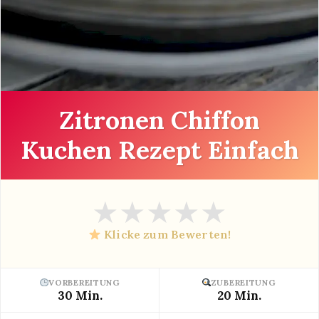
Zitronen Chiffon
Kuchen Rezept Einfach
★
★
★
★
★
Klicke zum Bewerten!
VORBEREITUNG
ZUBEREITUNG
30 Min.
20 Min.