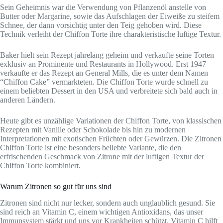
Sein Geheimnis war die Verwendung von Pflanzenöl anstelle von
Butter oder Margarine, sowie das Aufschlagen der Eiweiße zu steifem
Schnee, der dann vorsichtig unter den Teig gehoben wird. Diese
Technik verleiht der Chiffon Torte ihre charakteristische luftige Textur.
Baker hielt sein Rezept jahrelang geheim und verkaufte seine Torten
exklusiv an Prominente und Restaurants in Hollywood. Erst 1947
verkaufte er das Rezept an General Mills, die es unter dem Namen
“Chiffon Cake” vermarkteten. Die Chiffon Torte wurde schnell zu
einem beliebten Dessert in den USA und verbreitete sich bald auch in
anderen Ländern.
Heute gibt es unzählige Variationen der Chiffon Torte, von klassischen
Rezepten mit Vanille oder Schokolade bis hin zu modernen
Interpretationen mit exotischen Früchten oder Gewürzen. Die Zitronen
Chiffon Torte ist eine besonders beliebte Variante, die den
erfrischenden Geschmack von Zitrone mit der luftigen Textur der
Chiffon Torte kombiniert.
Warum Zitronen so gut für uns sind
Zitronen sind nicht nur lecker, sondern auch unglaublich gesund. Sie
sind reich an Vitamin C, einem wichtigen Antioxidans, das unser
Immunsystem stärkt und uns vor Krankheiten schützt. Vitamin C hilft