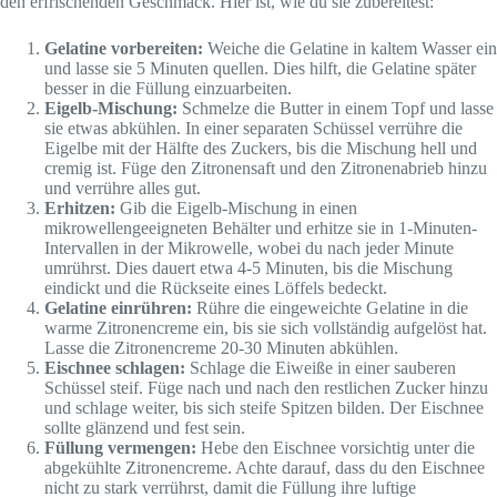
den erfrischenden Geschmack. Hier ist, wie du sie zubereitest:
Gelatine vorbereiten:
Weiche die Gelatine in kaltem Wasser ein
und lasse sie 5 Minuten quellen. Dies hilft, die Gelatine später
besser in die Füllung einzuarbeiten.
Eigelb-Mischung:
Schmelze die Butter in einem Topf und lasse
sie etwas abkühlen. In einer separaten Schüssel verrühre die
Eigelbe mit der Hälfte des Zuckers, bis die Mischung hell und
cremig ist. Füge den Zitronensaft und den Zitronenabrieb hinzu
und verrühre alles gut.
Erhitzen:
Gib die Eigelb-Mischung in einen
mikrowellengeeigneten Behälter und erhitze sie in 1-Minuten-
Intervallen in der Mikrowelle, wobei du nach jeder Minute
umrührst. Dies dauert etwa 4-5 Minuten, bis die Mischung
eindickt und die Rückseite eines Löffels bedeckt.
Gelatine einrühren:
Rühre die eingeweichte Gelatine in die
warme Zitronencreme ein, bis sie sich vollständig aufgelöst hat.
Lasse die Zitronencreme 20-30 Minuten abkühlen.
Eischnee schlagen:
Schlage die Eiweiße in einer sauberen
Schüssel steif. Füge nach und nach den restlichen Zucker hinzu
und schlage weiter, bis sich steife Spitzen bilden. Der Eischnee
sollte glänzend und fest sein.
Füllung vermengen:
Hebe den Eischnee vorsichtig unter die
abgekühlte Zitronencreme. Achte darauf, dass du den Eischnee
nicht zu stark verrührst, damit die Füllung ihre luftige