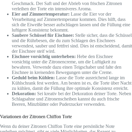
Geschmack. Der Saft und der Abrieb von frischen Zitronen
verleihen der Torte ein intensiveres Aroma.
Eier auf Zimmertemperatur:
Lasse die Eier vor der
Verarbeitung auf Zimmertemperatur kommen. Dies hilft, dass
sich die Eiweiße besser aufschlagen lassen und die Füllung eine
luftigere Konsistenz bekommt.
Saubere Schüssel für Eischnee:
Stelle sicher, dass die Schüssel
und die Rührbesen, die du zum Schlagen des Eischnees
verwendest, sauber und fettfrei sind. Dies ist entscheidend, damit
der Eischnee steif wird.
Eischnee vorsichtig unterheben:
Hebe den Eischnee
vorsichtig unter die Zitronencreme, um die Luftigkeit zu
bewahren. Verwende dazu einen Teigschaber und falte den
Eischnee in kreisenden Bewegungen unter die Creme.
Geduld beim Kühlen:
Lasse die Torte ausreichend lange im
Kühlschrank fest werden. Am besten ist es, die Torte über Nacht
zu kühlen, damit die Füllung ihre optimale Konsistenz erreicht.
Dekoration:
Sei kreativ bei der Dekoration deiner Torte. Neben
Schlagsahne und Zitronenscheiben kannst du auch frische
Beeren, Minzblätter oder Puderzucker verwenden.
Variationen der Zitronen Chiffon Torte
Wenn du deiner Zitronen Chiffon Torte eine persönliche Note
verleihen möchtest, gibt es viele Möglichkeiten, das Rezept zu