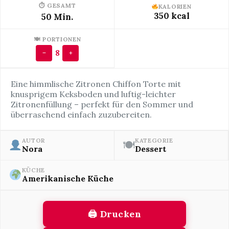
⏱ GESAMT
KALORIEN
350 kcal
50 Min.
🍽 PORTIONEN
8
−
+
Eine himmlische Zitronen Chiffon Torte mit
knusprigem Keksboden und luftig-leichter
Zitronenfüllung – perfekt für den Sommer und
überraschend einfach zuzubereiten.
AUTOR
KATEGORIE
🍽
Nora
Dessert
KÜCHE
Amerikanische Küche
🖨 Drucken