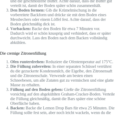
und die geschmolzene Butter. Achte darauf, dass die Butter gut
verteilt ist, damit der Boden später schön zusammenhält.
Den Boden formen:
Gib die Krümelmischung in die
vorbereitete Backform und drücke sie mit dem Boden eines
Messbechers oder einem Löffel fest. Achte darauf, dass der
Boden gleichmäßig dick ist.
Vorbacken:
Backe den Boden für etwa 7 Minuten vor.
Dadurch wird er schön knusprig und verhindert, dass er später
durchweicht. Lass den Boden nach dem Backen vollständig
abkühlen.
Die cremige Zitronenfüllung
Ofen runterdrehen:
Reduziere die Ofentemperatur auf 175°C.
Die Füllung zubereiten:
In einer separaten Schüssel verrührst
du die gezuckerte Kondensmilch, die Eigelbe, den Zitronensaft
und die Zitronenschale. Verwende am besten einen
Schneebesen, um alle Zutaten gut zu vermischen und eine glatte
Masse zu erhalten.
Füllung auf den Boden geben:
Gieße die Zitronenfüllung
vorsichtig auf den abgekühlten Graham-Cracker-Boden. Verteile
die Füllung gleichmäßig, damit die Bars später eine schöne
Oberfläche haben.
Backen:
Backe die Lemon Drop Bars für etwa 25 Minuten. Die
Füllung sollte fest sein, aber noch leicht wackeln, wenn du die