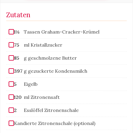
Zutaten
1½
Tassen Graham-Cracker-Krümel
75
ml Kristallzucker
85
g geschmolzene Butter
397
g gezuckerte Kondensmilch
5
Eigelb
120
ml Zitronensaft
2
Esslöffel Zitronenschale
Kandierte Zitronenschale (optional)