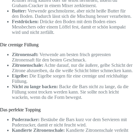
Krümel fertig kaufen oder sie selbst herstellen, indem du
Graham-Cracker in einem Mixer zerkleinerst.
Butter:
Verwende geschmolzene, aber nicht heiße Butter für
den Boden. Dadurch lässt sich die Mischung besser verarbeiten.
Festdrücken:
Drücke den Boden mit dem Boden eines
Messbechers oder einem Löffel fest, damit er schön kompakt
wird und nicht zerfällt.
Die cremige Füllung
Zitronensaft:
Verwende am besten frisch gepressten
Zitronensaft für den besten Geschmack.
Zitronenschale:
Achte darauf, nur die äußere, gelbe Schicht der
Zitrone abzureiben, da die weiße Schicht bitter schmecken kann.
Eigelbe:
Die Eigelbe sorgen für eine cremige und reichhaltige
Füllung.
Nicht zu lange backen:
Backe die Bars nicht zu lange, da die
Füllung sonst trocken werden kann. Sie sollte noch leicht
wackeln, wenn du die Form bewegst.
Das perfekte Topping
Puderzucker:
Bestäube die Bars kurz vor dem Servieren mit
Puderzucker, damit er nicht feucht wird.
Kandierte Zitronenschale:
Kandierte Zitronenschale verleiht