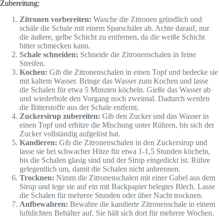
Zubereitung:
Zitronen vorbereiten:
Wasche die Zitronen gründlich und
schäle die Schale mit einem Sparschäler ab. Achte darauf, nur
die äußere, gelbe Schicht zu entfernen, da die weiße Schicht
bitter schmecken kann.
Schale schneiden:
Schneide die Zitronenschalen in feine
Streifen.
Kochen:
Gib die Zitronenschalen in einen Topf und bedecke sie
mit kaltem Wasser. Bringe das Wasser zum Kochen und lasse
die Schalen für etwa 5 Minuten köcheln. Gieße das Wasser ab
und wiederhole den Vorgang noch zweimal. Dadurch werden
die Bitterstoffe aus der Schale entfernt.
Zuckersirup zubereiten:
Gib den Zucker und das Wasser in
einen Topf und erhitze die Mischung unter Rühren, bis sich der
Zucker vollständig aufgelöst hat.
Kandieren:
Gib die Zitronenschalen in den Zuckersirup und
lasse sie bei schwacher Hitze für etwa 1-1,5 Stunden köcheln,
bis die Schalen glasig sind und der Sirup eingedickt ist. Rühre
gelegentlich um, damit die Schalen nicht anbrennen.
Trocknen:
Nimm die Zitronenschalen mit einer Gabel aus dem
Sirup und lege sie auf ein mit Backpapier belegtes Blech. Lasse
die Schalen für mehrere Stunden oder über Nacht trocknen.
Aufbewahren:
Bewahre die kandierte Zitronenschale in einem
luftdichten Behälter auf. Sie hält sich dort für mehrere Wochen.