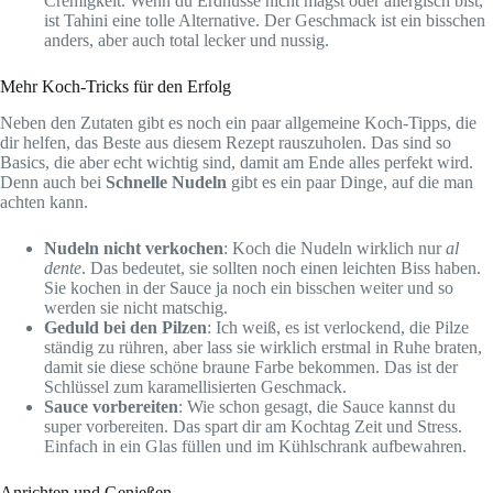
Cremigkeit. Wenn du Erdnüsse nicht magst oder allergisch bist,
ist Tahini eine tolle Alternative. Der Geschmack ist ein bisschen
anders, aber auch total lecker und nussig.
Mehr Koch-Tricks für den Erfolg
Neben den Zutaten gibt es noch ein paar allgemeine Koch-Tipps, die
dir helfen, das Beste aus diesem Rezept rauszuholen. Das sind so
Basics, die aber echt wichtig sind, damit am Ende alles perfekt wird.
Denn auch bei
Schnelle Nudeln
gibt es ein paar Dinge, auf die man
achten kann.
Nudeln nicht verkochen
: Koch die Nudeln wirklich nur
al
dente
. Das bedeutet, sie sollten noch einen leichten Biss haben.
Sie kochen in der Sauce ja noch ein bisschen weiter und so
werden sie nicht matschig.
Geduld bei den Pilzen
: Ich weiß, es ist verlockend, die Pilze
ständig zu rühren, aber lass sie wirklich erstmal in Ruhe braten,
damit sie diese schöne braune Farbe bekommen. Das ist der
Schlüssel zum karamellisierten Geschmack.
Sauce vorbereiten
: Wie schon gesagt, die Sauce kannst du
super vorbereiten. Das spart dir am Kochtag Zeit und Stress.
Einfach in ein Glas füllen und im Kühlschrank aufbewahren.
Anrichten und Genießen