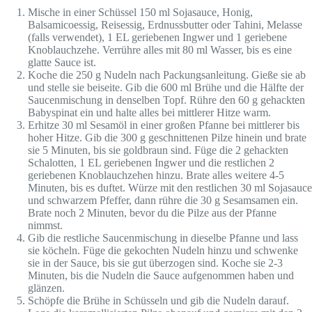
Mische in einer Schüssel 150 ml Sojasauce, Honig,
Balsamicoessig, Reisessig, Erdnussbutter oder Tahini, Melasse
(falls verwendet), 1 EL geriebenen Ingwer und 1 geriebene
Knoblauchzehe. Verrühre alles mit 80 ml Wasser, bis es eine
glatte Sauce ist.
Koche die 250 g Nudeln nach Packungsanleitung. Gieße sie ab
und stelle sie beiseite. Gib die 600 ml Brühe und die Hälfte der
Saucenmischung in denselben Topf. Rühre den 60 g gehackten
Babyspinat ein und halte alles bei mittlerer Hitze warm.
Erhitze 30 ml Sesamöl in einer großen Pfanne bei mittlerer bis
hoher Hitze. Gib die 300 g geschnittenen Pilze hinein und brate
sie 5 Minuten, bis sie goldbraun sind. Füge die 2 gehackten
Schalotten, 1 EL geriebenen Ingwer und die restlichen 2
geriebenen Knoblauchzehen hinzu. Brate alles weitere 4-5
Minuten, bis es duftet. Würze mit den restlichen 30 ml Sojasauce
und schwarzem Pfeffer, dann rühre die 30 g Sesamsamen ein.
Brate noch 2 Minuten, bevor du die Pilze aus der Pfanne
nimmst.
Gib die restliche Saucenmischung in dieselbe Pfanne und lass
sie köcheln. Füge die gekochten Nudeln hinzu und schwenke
sie in der Sauce, bis sie gut überzogen sind. Koche sie 2-3
Minuten, bis die Nudeln die Sauce aufgenommen haben und
glänzen.
Schöpfe die Brühe in Schüsseln und gib die Nudeln darauf.