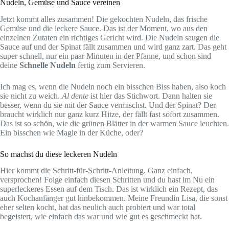
Nudeln, Gemüse und Sauce vereinen
Jetzt kommt alles zusammen! Die gekochten Nudeln, das frische
Gemüse und die leckere Sauce. Das ist der Moment, wo aus den
einzelnen Zutaten ein richtiges Gericht wird. Die Nudeln saugen die
Sauce auf und der Spinat fällt zusammen und wird ganz zart. Das geht
super schnell, nur ein paar Minuten in der Pfanne, und schon sind
deine
Schnelle Nudeln
fertig zum Servieren.
Ich mag es, wenn die Nudeln noch ein bisschen Biss haben, also koch
sie nicht zu weich.
Al dente
ist hier das Stichwort. Dann halten sie
besser, wenn du sie mit der Sauce vermischst. Und der Spinat? Der
braucht wirklich nur ganz kurz Hitze, der fällt fast sofort zusammen.
Das ist so schön, wie die grünen Blätter in der warmen Sauce leuchten.
Ein bisschen wie Magie in der Küche, oder?
So machst du diese leckeren Nudeln
Hier kommt die Schritt-für-Schritt-Anleitung. Ganz einfach,
versprochen! Folge einfach diesen Schritten und du hast im Nu ein
superleckeres Essen auf dem Tisch. Das ist wirklich ein Rezept, das
auch Kochanfänger gut hinbekommen. Meine Freundin Lisa, die sonst
eher selten kocht, hat das neulich auch probiert und war total
begeistert, wie einfach das war und wie gut es geschmeckt hat.