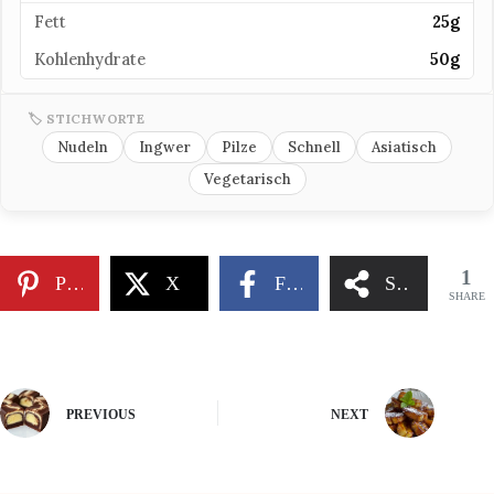
Fett
25g
Kohlenhydrate
50g
🏷 STICHWORTE
Nudeln
Ingwer
Pilze
Schnell
Asiatisch
Vegetarisch
1
Pinterest
X
Facebook
Share
SHARE
PREVIOUS
NEXT