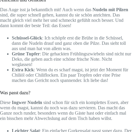
Das Auge isst ja bekanntlich mit! Auch wenn das
Nudeln mit Pilzen
sind, die super schnell gehen, kannst du sie schön anrichten. Das
macht gleich viel mehr her und schmeckt gefühlt noch besser. Und
dann kommt der beste Teil: das Essen!
Schüssel-Glück
: Ich schöpfe erst die Brühe in die Schüssel,
dann die Nudeln drauf und ganz oben die Pilze. Das sieht toll
aus und man hat von allem was.
Grüne Tupfer
: Die gehackten Frühlingszwiebeln sind nicht nur
Deko, die geben auch eine schöne frische Note. Nicht
weglassen!
Extra Kick
: Wenn du es scharf magst, ist jetzt der Moment für
Chiliöl oder Chiliflocken. Ein paar Tropfen oder eine Prise
machen das Gericht noch spannender. Ich liebe das!
Was passt dazu?
Diese
Ingwer Nudeln
sind schon für sich ein komplettes Essen, aber
wenn du magst, kannst du noch was dazu servieren. Das macht das
Ganze noch runder, besonders wenn du Gäste hast oder einfach mal
ein bisschen mehr Abwechslung auf dem Tisch haben willst.
Leichter Salat
: Ein einfacher Gurkensalat passt super dazu. Der