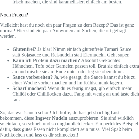
frisch machen, die sind karamellisiert einfach am besten.
Noch Fragen?
Vielleicht hast du noch ein paar Fragen zu dem Rezept? Das ist ganz
normal! Hier sind ein paar Antworten auf Sachen, die oft gefragt
werden.
Glutenfrei?
Ja klar! Nimm einfach glutenfreie Tamari-Sauce
statt Sojasauce und Reisnudeln statt Eiernudeln. Geht super.
Kann ich Protein dazu machen?
Absolut! Gekochtes
Hähnchen, Tofu oder Garnelen passen toll. Brat sie einfach extra
an und mische sie am Ende unter oder leg sie oben drauf.
Sauce vorbereiten?
Ja, wie gesagt, die Sauce kannst du bis zu
einer Woche vorher machen und im Kühlschrank lagern.
Scharf machen?
Wenn du es feurig magst, gib einfach mehr
Chiliöl oder Chiliflocken dazu. Fang mit wenig an und taste dich
ran.
So, das war’s auch schon! Ich hoffe, du hast jetzt richtig Lust
bekommen, diese
Ingwer Nudeln
auszuprobieren. Sie sind wirklich
so einfach, so schnell und so unglaublich lecker. Ein perfektes Beispiel
dafür, dass gutes Essen nicht kompliziert sein muss. Viel Spaß beim
Nachkochen und lass es dir schmecken!