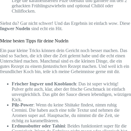
Lege die karamellisierten Pilze obenauf und garniere mit den 2
gehackten Frühlingszwiebeln und optional Chiliöl oder
Chiliflocken.
Siehst du? Gar nicht schwer! Und das Ergebnis ist einfach
wow
. Diese
Ingwer Nudeln
sind echt ein Hit.
Meine besten Tipps für deine Nudeln
Ein paar kleine Tricks können dein Gericht noch besser machen. Das
sind so Sachen, die ich über die Zeit gelernt habe und die echt einen
Unterschied machen. Manchmal sind es die kleinen Dinge, die ein
gutes Rezept zu einem
fantastischen
Rezept machen. Und weil ich ein
freundlicher Koch bin, teile ich meine Geheimnisse gerne mit dir.
Frischer Ingwer und Knoblauch
: Das ist super wichtig!
Pulver geht auch, klar, aber der frische Geschmack ist einfach
unvergleichlich. Das gibt der Sauce diesen lebendigen, würzigen
Kick.
Pilz-Power
: Wenn du keine Shiitake findest, nimm ruhig
Cremini. Die haben auch eine tolle Textur und nehmen die
Aromen super auf. Hauptsache, du nimmst dir die Zeit, sie
richtig zu karamellisieren.
Erdnussbutter oder Tahini
: Beides funktioniert super für die