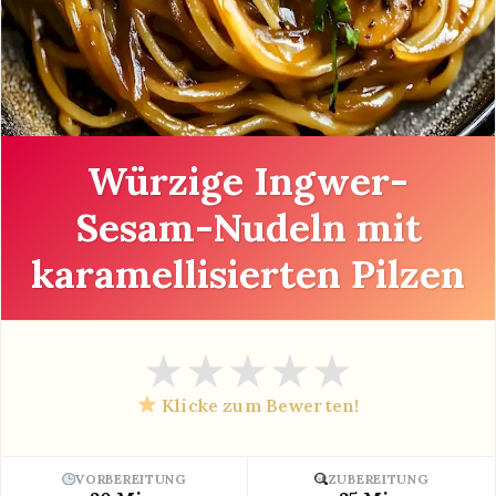
Würzige Ingwer-
Sesam-Nudeln mit
karamellisierten Pilzen
★
★
★
★
★
Klicke zum Bewerten!
VORBEREITUNG
ZUBEREITUNG