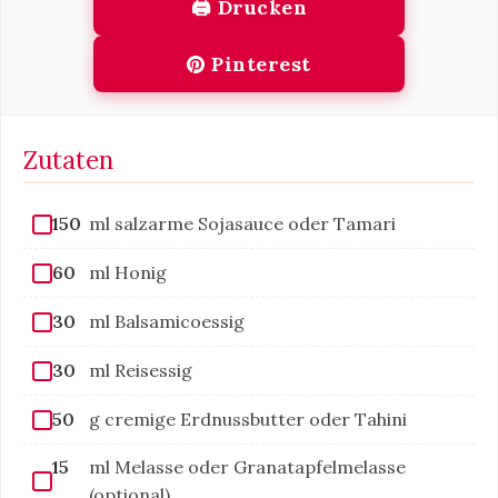
🖨 Drucken
Pinterest
Zutaten
150
ml salzarme Sojasauce oder Tamari
60
ml Honig
30
ml Balsamicoessig
30
ml Reisessig
50
g cremige Erdnussbutter oder Tahini
15
ml Melasse oder Granatapfelmelasse
(optional)