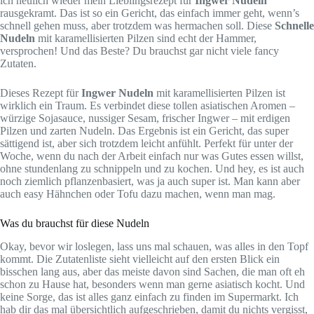
ich neulich wieder mein Lieblingsrezept für
Ingwer Nudeln
rausgekramt. Das ist so ein Gericht, das einfach immer geht, wenn’s
schnell gehen muss, aber trotzdem was hermachen soll. Diese
Schnelle
Nudeln
mit karamellisierten Pilzen sind echt der Hammer,
versprochen! Und das Beste? Du brauchst gar nicht viele fancy
Zutaten.
Dieses Rezept für
Ingwer Nudeln
mit karamellisierten Pilzen ist
wirklich ein Traum. Es verbindet diese tollen asiatischen Aromen –
würzige Sojasauce, nussiger Sesam, frischer Ingwer – mit erdigen
Pilzen und zarten Nudeln. Das Ergebnis ist ein Gericht, das super
sättigend ist, aber sich trotzdem leicht anfühlt. Perfekt für unter der
Woche, wenn du nach der Arbeit einfach nur was Gutes essen willst,
ohne stundenlang zu schnippeln und zu kochen. Und hey, es ist auch
noch ziemlich pflanzenbasiert, was ja auch super ist. Man kann aber
auch easy Hähnchen oder Tofu dazu machen, wenn man mag.
Was du brauchst für diese Nudeln
Okay, bevor wir loslegen, lass uns mal schauen, was alles in den Topf
kommt. Die Zutatenliste sieht vielleicht auf den ersten Blick ein
bisschen lang aus, aber das meiste davon sind Sachen, die man oft eh
schon zu Hause hat, besonders wenn man gerne asiatisch kocht. Und
keine Sorge, das ist alles ganz einfach zu finden im Supermarkt. Ich
hab dir das mal übersichtlich aufgeschrieben, damit du nichts vergisst,