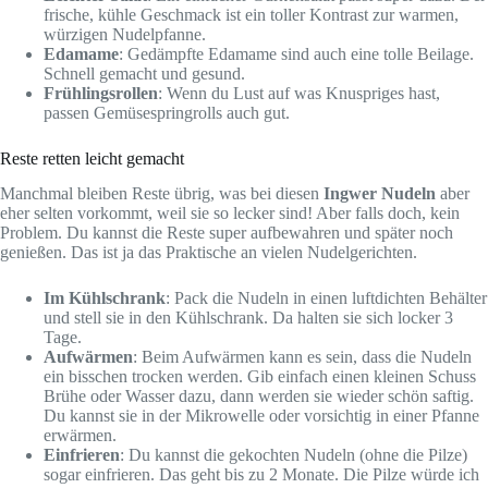
frische, kühle Geschmack ist ein toller Kontrast zur warmen,
würzigen Nudelpfanne.
Edamame
: Gedämpfte Edamame sind auch eine tolle Beilage.
Schnell gemacht und gesund.
Frühlingsrollen
: Wenn du Lust auf was Knuspriges hast,
passen Gemüsespringrolls auch gut.
Reste retten leicht gemacht
Manchmal bleiben Reste übrig, was bei diesen
Ingwer Nudeln
aber
eher selten vorkommt, weil sie so lecker sind! Aber falls doch, kein
Problem. Du kannst die Reste super aufbewahren und später noch
genießen. Das ist ja das Praktische an vielen Nudelgerichten.
Im Kühlschrank
: Pack die Nudeln in einen luftdichten Behälter
und stell sie in den Kühlschrank. Da halten sie sich locker 3
Tage.
Aufwärmen
: Beim Aufwärmen kann es sein, dass die Nudeln
ein bisschen trocken werden. Gib einfach einen kleinen Schuss
Brühe oder Wasser dazu, dann werden sie wieder schön saftig.
Du kannst sie in der Mikrowelle oder vorsichtig in einer Pfanne
erwärmen.
Einfrieren
: Du kannst die gekochten Nudeln (ohne die Pilze)
sogar einfrieren. Das geht bis zu 2 Monate. Die Pilze würde ich