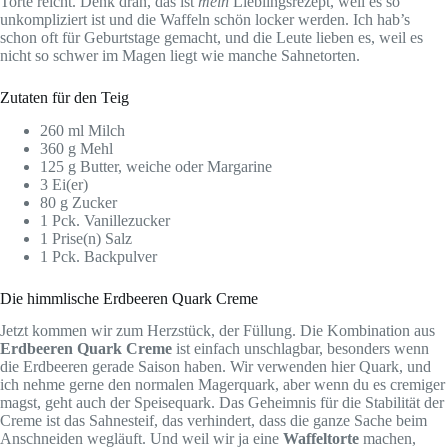
Torte reicht. Denk dran, das ist
mein
Lieblingsrezept, weil es so
unkompliziert ist und die Waffeln schön locker werden. Ich hab’s
schon oft für Geburtstage gemacht, und die Leute lieben es, weil es
nicht so schwer im Magen liegt wie manche Sahnetorten.
Zutaten für den Teig
260 ml Milch
360 g Mehl
125 g Butter, weiche oder Margarine
3 Ei(er)
80 g Zucker
1 Pck. Vanillezucker
1 Prise(n) Salz
1 Pck. Backpulver
Die himmlische Erdbeeren Quark Creme
Jetzt kommen wir zum Herzstück, der Füllung. Die Kombination aus
Erdbeeren Quark Creme
ist einfach unschlagbar, besonders wenn
die Erdbeeren gerade Saison haben. Wir verwenden hier Quark, und
ich nehme gerne den normalen Magerquark, aber wenn du es cremiger
magst, geht auch der Speisequark. Das Geheimnis für die Stabilität der
Creme ist das Sahnesteif, das verhindert, dass die ganze Sache beim
Anschneiden wegläuft. Und weil wir ja eine
Waffeltorte
machen,