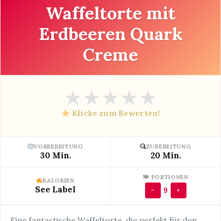
Waffeltorte mit
Erdbeeren Quark
Creme
★
★
★
★
★
Klicke zum Bewerten!
VORBEREITUNG
ZUBEREITUNG
30 Min.
20 Min.
🍽 PORTIONEN
KALORIEN
See Label
9
−
+
Eine fantastische Waffeltorte, die perfekt für den