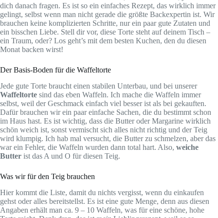
dich danach fragen. Es ist so ein einfaches Rezept, das wirklich immer
gelingt, selbst wenn man nicht gerade die größte Backexpertin ist. Wir
brauchen keine komplizierten Schritte, nur ein paar gute Zutaten und
ein bisschen Liebe. Stell dir vor, diese Torte steht auf deinem Tisch –
ein Traum, oder? Los geht’s mit dem besten Kuchen, den du diesen
Monat backen wirst!
Der Basis-Boden für die Waffeltorte
Jede gute Torte braucht einen stabilen Unterbau, und bei unserer
Waffeltorte
sind das eben Waffeln. Ich mache die Waffeln immer
selbst, weil der Geschmack einfach viel besser ist als bei gekauften.
Dafür brauchen wir ein paar einfache Sachen, die du bestimmt schon
im Haus hast. Es ist wichtig, dass die Butter oder Margarine wirklich
schön weich ist, sonst vermischt sich alles nicht richtig und der Teig
wird klumpig. Ich hab mal versucht, die Butter zu schmelzen, aber das
war ein Fehler, die Waffeln wurden dann total hart. Also,
weiche
Butter
ist das A und O für diesen Teig.
Was wir für den Teig brauchen
Hier kommt die Liste, damit du nichts vergisst, wenn du einkaufen
gehst oder alles bereitstellst. Es ist eine gute Menge, denn aus diesen
Angaben erhält man ca. 9 – 10 Waffeln, was für eine schöne, hohe