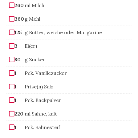
260
ml Milch
360
g Mehl
125
g Butter, weiche oder Margarine
3
Ei(er)
80
g Zucker
1
Pck. Vanillezucker
1
Prise(n) Salz
1
Pck. Backpulver
220
ml Sahne, kalt
1
Pck. Sahnesteif