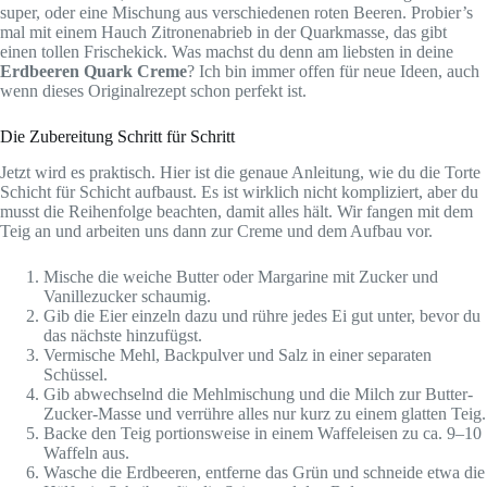
super, oder eine Mischung aus verschiedenen roten Beeren. Probier’s
mal mit einem Hauch Zitronenabrieb in der Quarkmasse, das gibt
einen tollen Frischekick. Was machst du denn am liebsten in deine
Erdbeeren Quark Creme
? Ich bin immer offen für neue Ideen, auch
wenn dieses Originalrezept schon perfekt ist.
Die Zubereitung Schritt für Schritt
Jetzt wird es praktisch. Hier ist die genaue Anleitung, wie du die Torte
Schicht für Schicht aufbaust. Es ist wirklich nicht kompliziert, aber du
musst die Reihenfolge beachten, damit alles hält. Wir fangen mit dem
Teig an und arbeiten uns dann zur Creme und dem Aufbau vor.
Mische die weiche Butter oder Margarine mit Zucker und
Vanillezucker schaumig.
Gib die Eier einzeln dazu und rühre jedes Ei gut unter, bevor du
das nächste hinzufügst.
Vermische Mehl, Backpulver und Salz in einer separaten
Schüssel.
Gib abwechselnd die Mehlmischung und die Milch zur Butter-
Zucker-Masse und verrühre alles nur kurz zu einem glatten Teig.
Backe den Teig portionsweise in einem Waffeleisen zu ca. 9–10
Waffeln aus.
Wasche die Erdbeeren, entferne das Grün und schneide etwa die