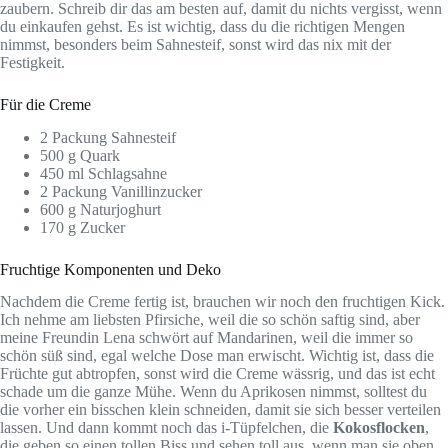
zaubern. Schreib dir das am besten auf, damit du nichts vergisst, wenn
du einkaufen gehst. Es ist wichtig, dass du die richtigen Mengen
nimmst, besonders beim Sahnesteif, sonst wird das nix mit der
Festigkeit.
Für die Creme
2 Packung Sahnesteif
500 g Quark
450 ml Schlagsahne
2 Packung Vanillinzucker
600 g Naturjoghurt
170 g Zucker
Fruchtige Komponenten und Deko
Nachdem die Creme fertig ist, brauchen wir noch den fruchtigen Kick.
Ich nehme am liebsten Pfirsiche, weil die so schön saftig sind, aber
meine Freundin Lena schwört auf Mandarinen, weil die immer so
schön süß sind, egal welche Dose man erwischt. Wichtig ist, dass die
Früchte gut abtropfen, sonst wird die Creme wässrig, und das ist echt
schade um die ganze Mühe. Wenn du Aprikosen nimmst, solltest du
die vorher ein bisschen klein schneiden, damit sie sich besser verteilen
lassen. Und dann kommt noch das i-Tüpfelchen, die
Kokosflocken
,
die geben so einen tollen Biss und sehen toll aus, wenn man sie oben