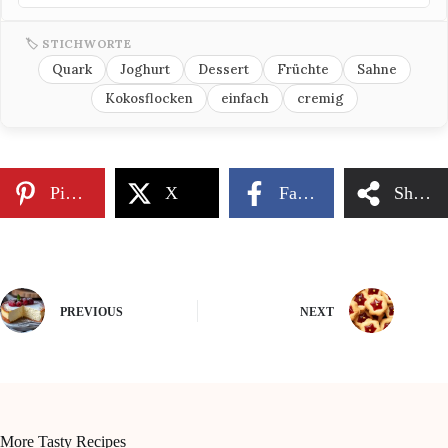
🏷 STICHWORTE
Quark
Joghurt
Dessert
Früchte
Sahne
Kokosflocken
einfach
cremig
Pinterest
X
Facebook
Share
PREVIOUS
NEXT
More Tasty Recipes