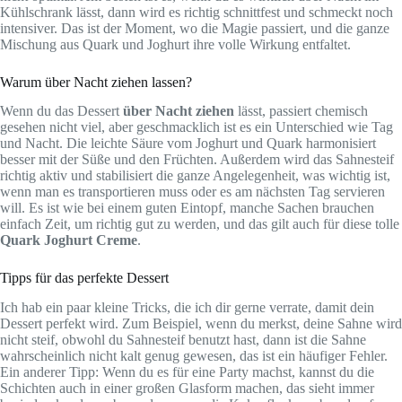
Kühlschrank lässt, dann wird es richtig schnittfest und schmeckt noch
intensiver. Das ist der Moment, wo die Magie passiert, und die ganze
Mischung aus Quark und Joghurt ihre volle Wirkung entfaltet.
Warum über Nacht ziehen lassen?
Wenn du das Dessert
über Nacht ziehen
lässt, passiert chemisch
gesehen nicht viel, aber geschmacklich ist es ein Unterschied wie Tag
und Nacht. Die leichte Säure vom Joghurt und Quark harmonisiert
besser mit der Süße und den Früchten. Außerdem wird das Sahnesteif
richtig aktiv und stabilisiert die ganze Angelegenheit, was wichtig ist,
wenn man es transportieren muss oder es am nächsten Tag servieren
will. Es ist wie bei einem guten Eintopf, manche Sachen brauchen
einfach Zeit, um richtig gut zu werden, und das gilt auch für diese tolle
Quark Joghurt Creme
.
Tipps für das perfekte Dessert
Ich hab ein paar kleine Tricks, die ich dir gerne verrate, damit dein
Dessert perfekt wird. Zum Beispiel, wenn du merkst, deine Sahne wird
nicht steif, obwohl du Sahnesteif benutzt hast, dann ist die Sahne
wahrscheinlich nicht kalt genug gewesen, das ist ein häufiger Fehler.
Ein anderer Tipp: Wenn du es für eine Party machst, kannst du die
Schichten auch in einer großen Glasform machen, das sieht immer