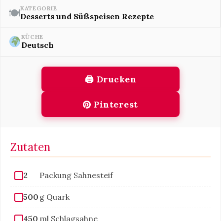
KATEGORIE
🍽
Desserts und Süßspeisen Rezepte
KÜCHE
Deutsch
🖨 Drucken
Pinterest
Zutaten
2
Packung Sahnesteif
500
g Quark
450
ml Schlagsahne