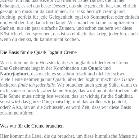
Scherz. Ich hab das Rezept von meiner Tante Bärbel, die immer
behauptet, es sei das beste Dessert, das sie je gemacht hat, und ehrlich
gesagt, ich muss ihr da zustimmen. Es ist so herrlich cremig und
fruchtig, perfekt für jede Gelegenheit, egal ob Sommerfest oder einfach
nur, weil der Tag danach verlangt. Wir brauchen keine komplizierten
Sachen, nur ein paar einfache Zutaten, und schon zaubern wir diese
Köstlichkeit. Versprochen, das ist so einfach, das kriegt jeder hin, auch
wenn du denkst, du kannst nicht kochen.
Die Basis für die Quark Joghurt Creme
Wir starten mit dem Herzstück, dieser unglaublich leckeren Creme.
Das Geheimnis liegt in der Kombination aus
Quark
und
Naturjoghurt
, das macht es so schön frisch und nicht zu schwer.
Viele Leute nehmen ja nur Quark, aber der Joghurt macht das Ganze
lockerer,
finde ich jedenfalls
. Wir brauchen auch genug Süße, damit es
nicht sauer schmeckt, aber keine Sorge, das wird nicht übertrieben süß.
Die Sahne muss richtig fest werden, das ist wichtig für die Stabilität,
sonst wird das ganze Ding matschig, und das wollen wir ja nicht,
oder? Also, ran an die Schüsseln, es wird Zeit, dass wir diese Basis
zusammenrühren.
Was wir für die Creme brauchen
Hier kommt die Liste, die du brauchst, um diese himmlische Masse zu