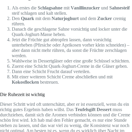
Als erstes die
Schlagsahne
mit
Vanillinzucker
und
Sahnesteif
steif schlagen und kalt stellen.
Den
Quark
mit dem
Naturjoghurt
und dem
Zucker
cremig
rühren.
Danach die geschlagene Sahne vorsichtig und locker unter die
Quark-Joghurt-Masse heben.
Jetzt die Früchte gut abtropfen lassen, dann vorsichtig
unterheben (Pfirsiche oder Aprikosen vorher klein schneiden) –
aber dann nicht mehr rühren, da sonst die Früchte zerschlagen
werden.
Wahlweise in Dessertgläser oder eine große Schüssel schichten.
Zuerst eine Schicht Quark-Joghurt-Creme in die Gläser geben.
Dann eine Schicht Frucht darauf verteilen.
Mit einer weiteren Schicht Creme abschließen und mit
Kokosflocken
bestreuen.
Die Ruhezeit ist wichtig
Dieser Schritt wird oft unterschätzt, aber er ist essenziell, wenn du ein
richtig gutes Ergebnis haben willst. Das
Teufelsgift Dessert
muss
durchziehen, damit sich die Aromen verbinden können und die Creme
schön fest wird. Ich hab mal den Fehler gemacht, es nur eine Stunde
stehen zu lassen, und das war viel zu wenig, die Konsistenz war noch
nicht optimal. Am besten ist es, wenn du es wirklich über Nacht im