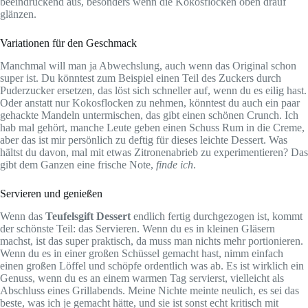
beeindruckend aus, besonders wenn die Kokosflocken oben drauf
glänzen.
Variationen für den Geschmack
Manchmal will man ja Abwechslung, auch wenn das Original schon
super ist. Du könntest zum Beispiel einen Teil des Zuckers durch
Puderzucker ersetzen, das löst sich schneller auf, wenn du es eilig hast.
Oder anstatt nur Kokosflocken zu nehmen, könntest du auch ein paar
gehackte Mandeln untermischen, das gibt einen schönen Crunch. Ich
hab mal gehört, manche Leute geben einen Schuss Rum in die Creme,
aber das ist mir persönlich zu deftig für dieses leichte Dessert. Was
hältst du davon, mal mit etwas Zitronenabrieb zu experimentieren? Das
gibt dem Ganzen eine frische Note,
finde ich
.
Servieren und genießen
Wenn das
Teufelsgift Dessert
endlich fertig durchgezogen ist, kommt
der schönste Teil: das Servieren. Wenn du es in kleinen Gläsern
machst, ist das super praktisch, da muss man nichts mehr portionieren.
Wenn du es in einer großen Schüssel gemacht hast, nimm einfach
einen großen Löffel und schöpfe ordentlich was ab. Es ist wirklich ein
Genuss, wenn du es an einem warmen Tag servierst, vielleicht als
Abschluss eines Grillabends. Meine Nichte meinte neulich, es sei das
beste, was ich je gemacht hätte, und sie ist sonst echt kritisch mit