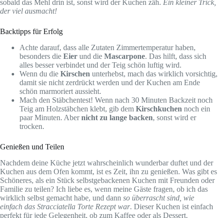
sobald das Mehl drin ist, sonst wird der Kuchen zäh.
Ein kleiner Trick,
der viel ausmacht!
Backtipps für Erfolg
Achte darauf, dass alle Zutaten Zimmertemperatur haben,
besonders die
Eier
und die
Mascarpone
. Das hilft, dass sich
alles besser verbindet und der Teig schön luftig wird.
Wenn du die
Kirschen
unterhebst, mach das wirklich vorsichtig,
damit sie nicht zerdrückt werden und der Kuchen am Ende
schön marmoriert aussieht.
Mach den Stäbchentest! Wenn nach 30 Minuten Backzeit noch
Teig am Holzstäbchen klebt, gib dem
Kirschkuchen
noch ein
paar Minuten. Aber
nicht zu lange backen
, sonst wird er
trocken.
Genießen und Teilen
Nachdem deine Küche jetzt wahrscheinlich wunderbar duftet und der
Kuchen aus dem Ofen kommt, ist es Zeit, ihn zu genießen. Was gibt es
Schöneres, als ein Stück selbstgebackenen Kuchen mit Freunden oder
Familie zu teilen? Ich liebe es, wenn meine Gäste fragen, ob ich das
wirklich selbst gemacht habe, und dann
so überrascht sind, wie
einfach das Stracciatella Torte Rezept war
. Dieser Kuchen ist einfach
perfekt für jede Gelegenheit, ob zum Kaffee oder als Dessert.