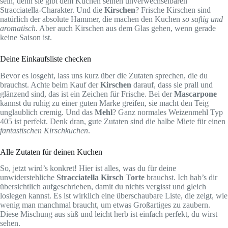
sein, denn sie gibt dem Kuchen seinen unverwechselbaren
Stracciatella-Charakter. Und die
Kirschen
? Frische Kirschen sind
natürlich der absolute Hammer, die machen den Kuchen
so saftig und
aromatisch
. Aber auch Kirschen aus dem Glas gehen, wenn gerade
keine Saison ist.
Deine Einkaufsliste checken
Bevor es losgeht, lass uns kurz über die Zutaten sprechen, die du
brauchst. Achte beim Kauf der
Kirschen
darauf, dass sie prall und
glänzend sind, das ist ein Zeichen für Frische. Bei der
Mascarpone
kannst du ruhig zu einer guten Marke greifen, sie macht den Teig
unglaublich cremig. Und das
Mehl
? Ganz normales Weizenmehl Typ
405 ist perfekt. Denk dran, gute Zutaten sind die halbe Miete für einen
fantastischen Kirschkuchen
.
Alle Zutaten für deinen Kuchen
So, jetzt wird’s konkret! Hier ist alles, was du für deine
unwiderstehliche
Stracciatella Kirsch Torte
brauchst. Ich hab’s dir
übersichtlich aufgeschrieben, damit du nichts vergisst und gleich
loslegen kannst. Es ist wirklich eine überschaubare Liste, die zeigt, wie
wenig man manchmal braucht, um etwas Großartiges zu zaubern.
Diese Mischung aus süß und leicht herb ist einfach perfekt, du wirst
sehen.