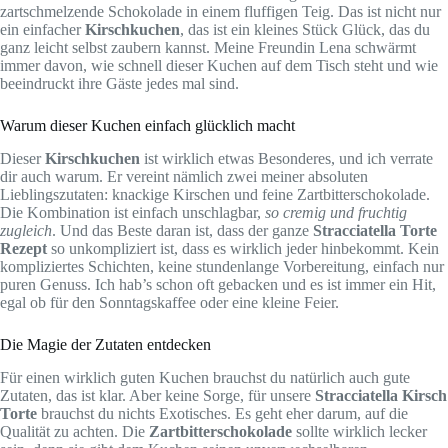
zartschmelzende Schokolade in einem fluffigen Teig. Das ist nicht nur
ein einfacher
Kirschkuchen
, das ist ein kleines Stück Glück, das du
ganz leicht selbst zaubern kannst. Meine Freundin Lena schwärmt
immer davon, wie schnell dieser Kuchen auf dem Tisch steht und wie
beeindruckt ihre Gäste jedes mal sind.
Warum dieser Kuchen einfach glücklich macht
Dieser
Kirschkuchen
ist wirklich etwas Besonderes, und ich verrate
dir auch warum. Er vereint nämlich zwei meiner absoluten
Lieblingszutaten: knackige Kirschen und feine Zartbitterschokolade.
Die Kombination ist einfach unschlagbar,
so cremig und fruchtig
zugleich
. Und das Beste daran ist, dass der ganze
Stracciatella Torte
Rezept
so unkompliziert ist, dass es wirklich jeder hinbekommt. Kein
kompliziertes Schichten, keine stundenlange Vorbereitung, einfach nur
puren Genuss. Ich hab’s schon oft gebacken und es ist immer ein Hit,
egal ob für den Sonntagskaffee oder eine kleine Feier.
Die Magie der Zutaten entdecken
Für einen wirklich guten Kuchen brauchst du natürlich auch gute
Zutaten, das ist klar. Aber keine Sorge, für unsere
Stracciatella Kirsch
Torte
brauchst du nichts Exotisches. Es geht eher darum, auf die
Qualität zu achten. Die
Zartbitterschokolade
sollte wirklich lecker