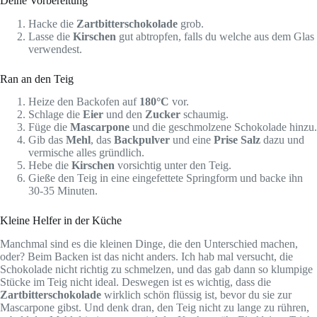
Deine Vorbereitung
Hacke die
Zartbitterschokolade
grob.
Lasse die
Kirschen
gut abtropfen, falls du welche aus dem Glas
verwendest.
Ran an den Teig
Heize den Backofen auf
180°C
vor.
Schlage die
Eier
und den
Zucker
schaumig.
Füge die
Mascarpone
und die geschmolzene Schokolade hinzu.
Gib das
Mehl
, das
Backpulver
und eine
Prise Salz
dazu und
vermische alles gründlich.
Hebe die
Kirschen
vorsichtig unter den Teig.
Gieße den Teig in eine eingefettete Springform und backe ihn
30-35 Minuten.
Kleine Helfer in der Küche
Manchmal sind es die kleinen Dinge, die den Unterschied machen,
oder? Beim Backen ist das nicht anders. Ich hab mal versucht, die
Schokolade nicht richtig zu schmelzen, und das gab dann so klumpige
Stücke im Teig nicht ideal. Deswegen ist es wichtig, dass die
Zartbitterschokolade
wirklich schön flüssig ist, bevor du sie zur
Mascarpone gibst. Und denk dran, den Teig nicht zu lange zu rühren,