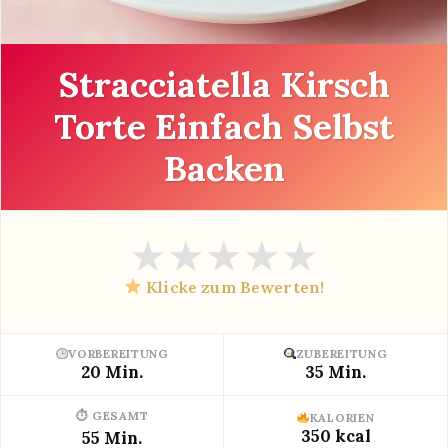
Stracciatella Kirsch
Torte Einfach Selbst
Backen
★
★
★
★
★
Klicke zum Bewerten!
VORBEREITUNG
ZUBEREITUNG
20 Min.
35 Min.
⏱ GESAMT
KALORIEN
350 kcal
55 Min.