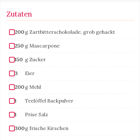
Zutaten
200
g Zartbitterschokolade, grob gehackt
250
g Mascarpone
150
g Zucker
3
Eier
200
g Mehl
1
Teelöffel Backpulver
1
Prise Salz
300
g frische Kirschen