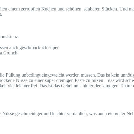
chen einem zerrupften Kuchen und schönen, sauberen Stücken. Und mal 
t.
Konsistenz.
assen auch geschmacklich super.
ra Crunch.
 die Füllung unbedingt eingeweicht werden müssen. Das ist kein unnöti
, trockene Nüsse zu einer super cremigen Paste zu mixen – das wird sch
t viel leichter frei. Das ist das Geheimnis hinter der samtigen Textur
e Nüsse geschmeidiger und leichter verdaulich, was auch ein netter Ne