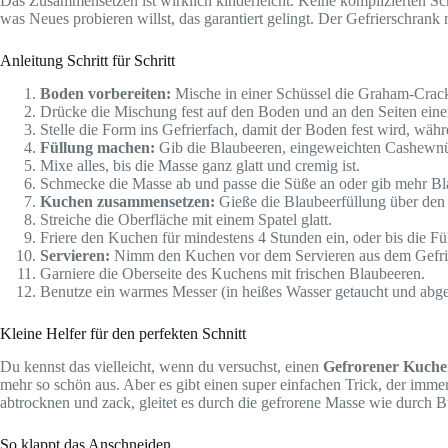
Das Zusammensetzen ist wirklich kinderleicht. Keine komplizierten Sch
was Neues probieren willst, das garantiert gelingt. Der Gefrierschrank 
Anleitung Schritt für Schritt
Boden vorbereiten:
Mische in einer Schüssel die Graham-Crac
Drücke die Mischung fest auf den Boden und an den Seiten ein
Stelle die Form ins Gefrierfach, damit der Boden fest wird, wäh
Füllung machen:
Gib die Blaubeeren, eingeweichten Cashewnüs
Mixe alles, bis die Masse ganz glatt und cremig ist.
Schmecke die Masse ab und passe die Süße an oder gib mehr Blau
Kuchen zusammensetzen:
Gieße die Blaubeerfüllung über de
Streiche die Oberfläche mit einem Spatel glatt.
Friere den Kuchen für mindestens 4 Stunden ein, oder bis die Füll
Servieren:
Nimm den Kuchen vor dem Servieren aus dem Gefrierf
Garniere die Oberseite des Kuchens mit frischen Blaubeeren.
Benutze ein warmes Messer (in heißes Wasser getaucht und abge
Kleine Helfer für den perfekten Schnitt
Du kennst das vielleicht, wenn du versuchst, einen
Gefrorener Kuch
mehr so schön aus. Aber es gibt einen super einfachen Trick, der imme
abtrocknen und zack, gleitet es durch die gefrorene Masse wie durch B
So klappt das Anschneiden