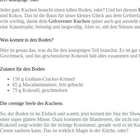
Jeder gute Kuchen braucht einen tollen Boden, oder? Und bei diesem
und Kokos. Das ist die Basis für unser kleines Glück aus dem Gefrierfa
echt wichtig, damit dein
Gefrorener Kuchen
später auch gut aussieht
eine Katastrophe, bröselig und langweilig. Aber so, mit den Nüssen und
Was kommt in den Boden?
Hier ist genau das, was du für den knusprigen Teil brauchst. Es ist g
Geschmack, und das geschmolzene Kokosöl hält alles zusammen und br
Zutaten für den Boden
150 g Graham-Cracker-Krümel
65 g Macadamianüsse, fein gehackt
75 g Kokosöl, geschmolzen
Die cremige Seele des Kuchens
So, der Boden ist im Eisfach und wartet, jetzt kommt der Star der Sh
einer super glatten Masse. Dazu kommen die Blaubeeren, die nicht nur
Kokosöl sorgt wieder für die richtige Konsistenz, gerade weil es im Kal
Creme zaubern kann. Das ist wirklich Magie in der Küche, oder?