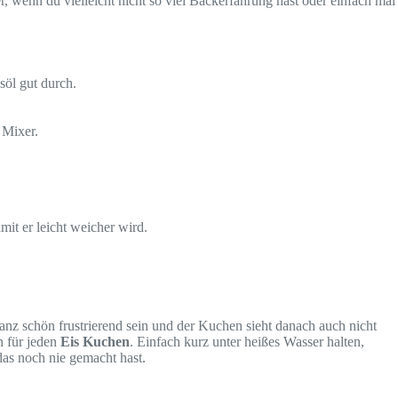
, wenn du vielleicht nicht so viel Backerfahrung hast oder einfach mal
öl gut durch.
 Mixer.
t er leicht weicher wird.
nz schön frustrierend sein und der Kuchen sieht danach auch nicht
n für jeden
Eis Kuchen
. Einfach kurz unter heißes Wasser halten,
das noch nie gemacht hast.