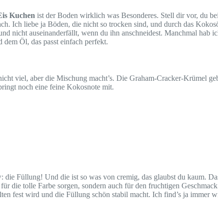
Eis Kuchen
ist der Boden wirklich was Besonderes. Stell dir vor, du 
ch. Ich liebe ja Böden, die nicht so trocken sind, und durch das Kokosö
 und nicht auseinanderfällt, wenn du ihn anschneidest. Manchmal hab 
 dem Öl, das passt einfach perfekt.
ar nicht viel, aber die Mischung macht’s. Die Graham-Cracker-Krümel g
ingt noch eine feine Kokosnote mit.
ow: die Füllung! Und die ist so was von cremig, das glaubst du kaum. 
 für die tolle Farbe sorgen, sondern auch für den fruchtigen Geschmac
ten fest wird und die Füllung schön stabil macht. Ich find’s ja immer w