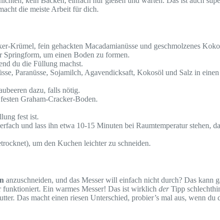
ichten, kein Backen, einfach nur gießen und warten. Das ist auch super
macht die meiste Arbeit für dich.
ker-Krümel, fein gehackten Macadamianüsse und geschmolzenes Kokos
er Springform, um einen Boden zu formen.
rend du die Füllung machst.
se, Paranüsse, Sojamilch, Agavendicksaft, Kokosöl und Salz in einen
beeren dazu, falls nötig.
n festen Graham-Cracker-Boden.
ung fest ist.
ach und lass ihn etwa 10-15 Minuten bei Raumtemperatur stehen, dami
trocknet), um den Kuchen leichter zu schneiden.
en
anzuschneiden, und das Messer will einfach nicht durch? Das kann ga
r funktioniert. Ein warmes Messer! Das ist wirklich
der
Tipp schlechthi
utter. Das macht einen riesen Unterschied, probier’s mal aus, wenn du 