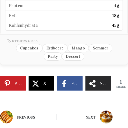
Protein
4g
Fett
18g
Kohlenhydrate
45g
🏷 STICHWORTE
Cupcakes
Erdbeere
Mango
Sommer
Party
Dessert
1
Pinterest
X
Facebook
Share
SHARE
PREVIOUS
NEXT