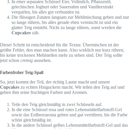
In einer separaten Schüssel Eier, Vollmilch, Pflanzenöl,
griechischen Joghurt oder Sauerrahm und Vanilleextrakt
verquirlen, bis alles gut verbunden ist.
Die flüssigen Zutaten langsam zur Mehlmischung geben und nur
so lange rühren, bis alles gerade eben vermischt ist und ein
glatter Teig entsteht. Nicht zu lange rühren, sonst werden die
Cupcakes
zäh.
Dieser Schritt ist entscheidend für die Textur. Übermischen ist der
größte Fehler, den man machen kann. Also wirklich nur kurz rühren,
bis keine trockenen Mehlstellen mehr zu sehen sind. Der Teig sollte
jetzt schon
cremig
aussehen.
Farbenfroher Teig-Spaß
So, jetzt kommt der Teil, der richtig Laune macht und unsere
Cupcakes
zu echten Hinguckern macht. Wir teilen den Teig auf und
geben ihm seine fruchtigen Farben und Aromen.
Teile den Teig gleichmäßig in zwei Schüsseln auf.
In die eine Schüssel rosa und rotes Lebensmittelfarbstoff-Gel
sowie das Erdbeeraroma geben und gut verrühren, bis die Farbe
schön gleichmäßig ist.
In die andere Schüssel gelbes Lebensmittelfarbstoff-Gel und das