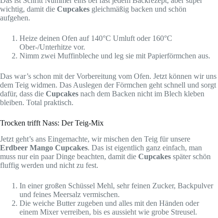
Das ist Schritt Nummer eins bei fast jedem Backrezept, aber super
wichtig, damit die
Cupcakes
gleichmäßig backen und schön
aufgehen.
Heize deinen Ofen auf 140°C Umluft oder 160°C
Ober-/Unterhitze vor.
Nimm zwei Muffinbleche und leg sie mit Papierförmchen aus.
Das war’s schon mit der Vorbereitung vom Ofen. Jetzt können wir uns
dem Teig widmen. Das Auslegen der Förmchen geht schnell und sorgt
dafür, dass die
Cupcakes
nach dem Backen nicht im Blech kleben
bleiben. Total praktisch.
Trocken trifft Nass: Der Teig-Mix
Jetzt geht’s ans Eingemachte, wir mischen den Teig für unsere
Erdbeer Mango Cupcakes
. Das ist eigentlich ganz einfach, man
muss nur ein paar Dinge beachten, damit die
Cupcakes
später schön
fluffig werden und nicht zu fest.
In einer großen Schüssel Mehl, sehr feinen Zucker, Backpulver
und feines Meersalz vermischen.
Die weiche Butter zugeben und alles mit den Händen oder
einem Mixer verreiben, bis es aussieht wie grobe Streusel.