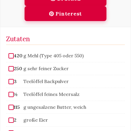
Pinterest
Zutaten
420
g Mehl (Type 405 oder 550)
250
g sehr feiner Zucker
3
Teelöffel Backpulver
½
Teelöffel feines Meersalz
115
g ungesalzene Butter, weich
2
große Eier