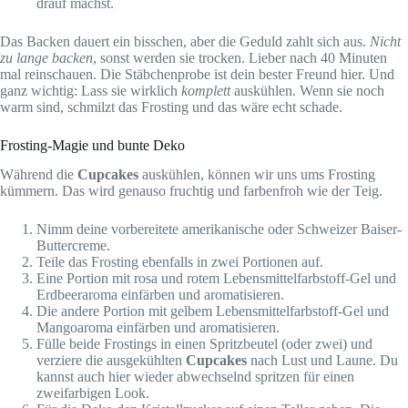
drauf machst.
Das Backen dauert ein bisschen, aber die Geduld zahlt sich aus.
Nicht
zu lange backen
, sonst werden sie trocken. Lieber nach 40 Minuten
mal reinschauen. Die Stäbchenprobe ist dein bester Freund hier. Und
ganz wichtig: Lass sie wirklich
komplett
auskühlen. Wenn sie noch
warm sind, schmilzt das Frosting und das wäre echt schade.
Frosting-Magie und bunte Deko
Während die
Cupcakes
auskühlen, können wir uns ums Frosting
kümmern. Das wird genauso fruchtig und farbenfroh wie der Teig.
Nimm deine vorbereitete amerikanische oder Schweizer Baiser-
Buttercreme.
Teile das Frosting ebenfalls in zwei Portionen auf.
Eine Portion mit rosa und rotem Lebensmittelfarbstoff-Gel und
Erdbeeraroma einfärben und aromatisieren.
Die andere Portion mit gelbem Lebensmittelfarbstoff-Gel und
Mangoaroma einfärben und aromatisieren.
Fülle beide Frostings in einen Spritzbeutel (oder zwei) und
verziere die ausgekühlten
Cupcakes
nach Lust und Laune. Du
kannst auch hier wieder abwechselnd spritzen für einen
zweifarbigen Look.