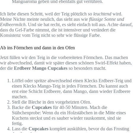
Mangoaroma geben und ebenfalls gut verrühren.
Ich liebe diesen Schritt, weil der Teig plötzlich so
leuchtend
wird.
Meine Nichte meinte neulich, das sieht aus wie
flüssige Sonne und
Erdbeermilch
. Und sie hat recht, es sieht einfach toll aus. Achte darauf,
dass du Gel-Farbe nimmst, die ist intensiver und verändert die
Konsistenz vom Teig nicht so sehr wie flüssige Farbe.
Ab ins Förmchen und dann in den Ofen
Jetzt füllen wir den Teig in die vorbereiteten Förmchen. Das machen
wir abwechselnd, damit wir später diesen schönen Swirl-Effekt haben,
der die
Erdbeer Mango Cupcakes
so besonders macht.
Löffel oder spritze abwechselnd einen Klecks Erdbeer-Teig und
einen Klecks Mango-Teig in jedes Förmchen. Du kannst auch
erst eine Schicht Erdbeere, dann Mango, dann wieder Erdbeere
machen.
Stell die Bleche in den vorgeheizten Ofen.
Backe die
Cupcakes
für 40-50 Minuten. Mach die
Stäbchenprobe: Wenn du ein Holzstäbchen in die Mitte eines
Kuchens steckst und es sauber wieder rauskommt, sind sie
fertig.
Lass die
Cupcakes
komplett auskühlen, bevor du das Frosting