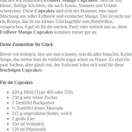
machen wir zusammen
Erdbeer Mango Cupcakes
! Stell dir vor,
kleine, fluffige Küchlein, die nach Sonne, Sommer und Urlaub
schmecken. Diese
Cupcakes
sind echt der Hammer, eine super
Mischung aus süßer Erdbeere und exotischer Mango. Das ist nicht nur
ein Rezept, das ist ein kleines Glücksgefühl zum Reinbeißen,
versprochen. Egal ob für die nächste Party oder einfach nur so, diese
Erdbeer Mango Cupcakes
kommen immer gut an.
Deine Zutatenliste für Glück
Bevor wir loslegen, lass uns mal schauen, was du alles brauchst. Keine
Sorge, das meiste hast du vielleicht sogar schon zu Hause. Es sind ein
paar Sachen, aber glaub mir, der Aufwand lohnt sich total für diese
fruchtigen Cupcakes
.
Für die Cupcakes
420 g Mehl (Type 405 oder 550)
250 g sehr feiner Zucker
3 Teelöffel Backpulver
½ Teelöffel feines Meersalz
115 g ungesalzene Butter, weich
2 große Eier
350 ml Vollmilch
120 ml Pflanzenöl