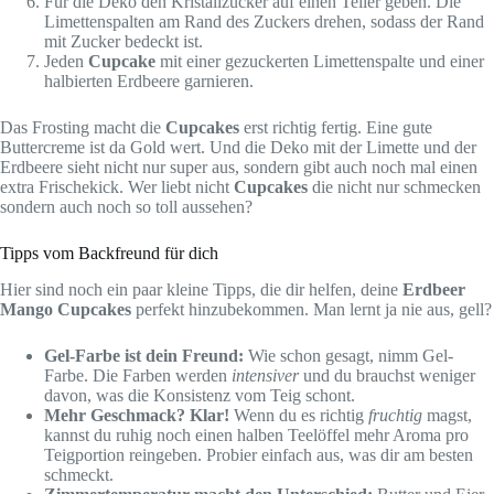
Für die Deko den Kristallzucker auf einen Teller geben. Die
Limettenspalten am Rand des Zuckers drehen, sodass der Rand
mit Zucker bedeckt ist.
Jeden
Cupcake
mit einer gezuckerten Limettenspalte und einer
halbierten Erdbeere garnieren.
Das Frosting macht die
Cupcakes
erst richtig fertig. Eine gute
Buttercreme ist da Gold wert. Und die Deko mit der Limette und der
Erdbeere sieht nicht nur super aus, sondern gibt auch noch mal einen
extra Frischekick. Wer liebt nicht
Cupcakes
die nicht nur schmecken
sondern auch noch so toll aussehen?
Tipps vom Backfreund für dich
Hier sind noch ein paar kleine Tipps, die dir helfen, deine
Erdbeer
Mango Cupcakes
perfekt hinzubekommen. Man lernt ja nie aus, gell?
Gel-Farbe ist dein Freund:
Wie schon gesagt, nimm Gel-
Farbe. Die Farben werden
intensiver
und du brauchst weniger
davon, was die Konsistenz vom Teig schont.
Mehr Geschmack? Klar!
Wenn du es richtig
fruchtig
magst,
kannst du ruhig noch einen halben Teelöffel mehr Aroma pro
Teigportion reingeben. Probier einfach aus, was dir am besten
schmeckt.