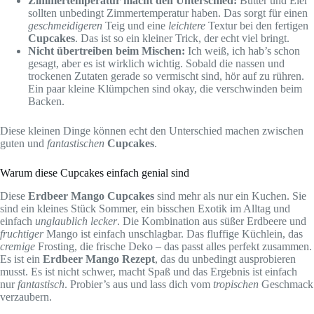
Zimmertemperatur macht den Unterschied:
Butter und Eier
sollten unbedingt Zimmertemperatur haben. Das sorgt für einen
geschmeidigeren
Teig und eine
leichtere
Textur bei den fertigen
Cupcakes
. Das ist so ein kleiner Trick, der echt viel bringt.
Nicht übertreiben beim Mischen:
Ich weiß, ich hab’s schon
gesagt, aber es ist wirklich wichtig. Sobald die nassen und
trockenen Zutaten gerade so vermischt sind, hör auf zu rühren.
Ein paar kleine Klümpchen sind okay, die verschwinden beim
Backen.
Diese kleinen Dinge können echt den Unterschied machen zwischen
guten und
fantastischen
Cupcakes
.
Warum diese Cupcakes einfach genial sind
Diese
Erdbeer Mango Cupcakes
sind mehr als nur ein Kuchen. Sie
sind ein kleines Stück Sommer, ein bisschen Exotik im Alltag und
einfach
unglaublich lecker
. Die Kombination aus süßer Erdbeere und
fruchtiger
Mango ist einfach unschlagbar. Das fluffige Küchlein, das
cremige
Frosting, die frische Deko – das passt alles perfekt zusammen.
Es ist ein
Erdbeer Mango Rezept
, das du unbedingt ausprobieren
musst. Es ist nicht schwer, macht Spaß und das Ergebnis ist einfach
nur
fantastisch
. Probier’s aus und lass dich vom
tropischen
Geschmack
verzaubern.