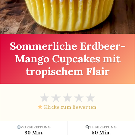
Sommerliche Erdbeer-
Mango Cupcakes mit
tropischem Flair
★
★
★
★
★
Klicke zum Bewerten!
VORBEREITUNG
ZUBEREITUNG
30 Min.
50 Min.