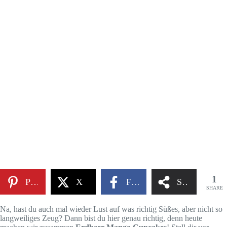
1
Pinterest
X
Facebook
Share
SHARE
Na, hast du auch mal wieder Lust auf was richtig Süßes, aber nicht so
langweiliges Zeug? Dann bist du hier genau richtig, denn heute