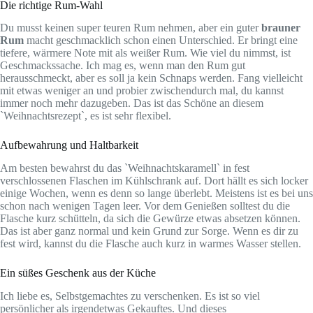
Die richtige Rum-Wahl
Du musst keinen super teuren Rum nehmen, aber ein guter
brauner
Rum
macht geschmacklich schon einen Unterschied. Er bringt eine
tiefere, wärmere Note mit als weißer Rum. Wie viel du nimmst, ist
Geschmackssache. Ich mag es, wenn man den Rum gut
herausschmeckt, aber es soll ja kein Schnaps werden. Fang vielleicht
mit etwas weniger an und probier zwischendurch mal, du kannst
immer noch mehr dazugeben. Das ist das Schöne an diesem
`Weihnachtsrezept`, es ist sehr flexibel.
Aufbewahrung und Haltbarkeit
Am besten bewahrst du das `Weihnachtskaramell` in fest
verschlossenen Flaschen im Kühlschrank auf. Dort hällt es sich locker
einige Wochen, wenn es denn so lange überlebt. Meistens ist es bei uns
schon nach wenigen Tagen leer. Vor dem Genießen solltest du die
Flasche kurz schütteln, da sich die Gewürze etwas absetzen können.
Das ist aber ganz normal und kein Grund zur Sorge. Wenn es dir zu
fest wird, kannst du die Flasche auch kurz in warmes Wasser stellen.
Ein süßes Geschenk aus der Küche
Ich liebe es, Selbstgemachtes zu verschenken. Es ist so viel
persönlicher als irgendetwas Gekauftes. Und dieses