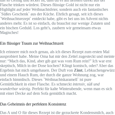
das so cremig und lecker ist, dass du es am liebsten direkt aus der
Flasche trinken würdest. Dieses flüssige Gold ist nicht nur ein
Highlight auf jeder Weihnachtsfeier, sondern auch ein fantastisches
`Süßes Geschenk` aus der Küche. Ehrlich gesagt, seit ich dieses
`Weihnachtsrezept` entdeckt habe, gibt es bei uns im Advent nichts
anderes mehr. Es ist so einfach, du brauchst nur wenige Zutaten und
ein bischen Geduld. Los geht’s, zaubern wir gemeinsam etwas
Magisches!
Ein flüssiger Traum zur Weihnachtszeit
Ich erinnere mich noch genau, als ich dieses Rezept zum ersten Mal
ausprobiert habe. Meine Oma hat mir den Zettel zugesteckt und meinte
nur: “Mach das, Kind, aber gib gut was vom Rum rein!” Ich war erst
skeptisch, Milch in der Dose kochen? Klingt komisch, oder? Aber das
Ergebnis hat mich umgehauen. Der Duft von
Zimt
, Lebkuchengewürz
und einem Hauch Rum, der durch die ganze Wohnung zog, war
einfach himmlisch. Dieses `Weihnachtskaramell` ist pure
Gemütlichkeit in einer Flasche. Es schmeckt
intensiv, süß und
wunderbar würzig
. Perfekt für kalte Winterabende, wenn man es sich
mit einer Decke auf dem Sofa gemütlich macht.
Das Geheimnis der perfekten Konsistenz
Das A und O für dieses Rezept ist die gezuckerte Kondensmilch, auch