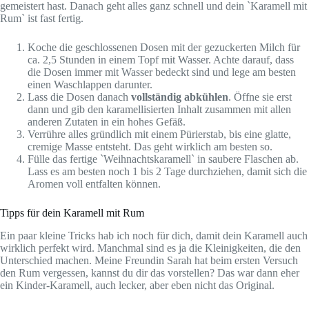
gemeistert hast. Danach geht alles ganz schnell und dein `Karamell mit
Rum` ist fast fertig.
Koche die geschlossenen Dosen mit der gezuckerten Milch für
ca. 2,5 Stunden in einem Topf mit Wasser. Achte darauf, dass
die Dosen immer mit Wasser bedeckt sind und lege am besten
einen Waschlappen darunter.
Lass die Dosen danach
vollständig abkühlen
. Öffne sie erst
dann und gib den karamellisierten Inhalt zusammen mit allen
anderen Zutaten in ein hohes Gefäß.
Verrühre alles gründlich mit einem Pürierstab, bis eine glatte,
cremige Masse entsteht. Das geht wirklich am besten so.
Fülle das fertige `Weihnachtskaramell` in saubere Flaschen ab.
Lass es am besten noch 1 bis 2 Tage durchziehen, damit sich die
Aromen voll entfalten können.
Tipps für dein Karamell mit Rum
Ein paar kleine Tricks hab ich noch für dich, damit dein Karamell auch
wirklich perfekt wird. Manchmal sind es ja die Kleinigkeiten, die den
Unterschied machen. Meine Freundin Sarah hat beim ersten Versuch
den Rum vergessen, kannst du dir das vorstellen? Das war dann eher
ein Kinder-Karamell, auch lecker, aber eben nicht das Original.