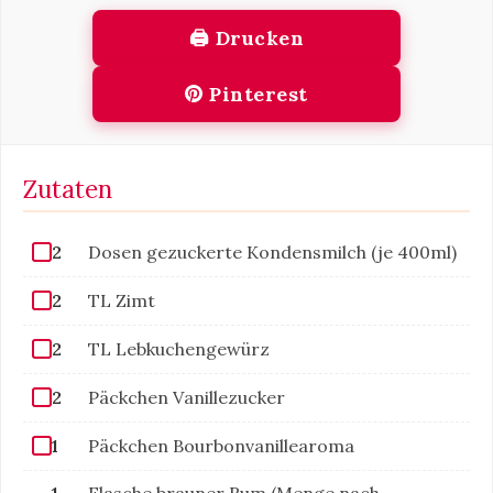
🖨 Drucken
Pinterest
Zutaten
2
Dosen gezuckerte Kondensmilch (je 400ml)
2
TL Zimt
2
TL Lebkuchengewürz
2
Päckchen Vanillezucker
1
Päckchen Bourbonvanillearoma
1
Flasche brauner Rum (Menge nach