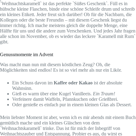
`Weihnachtskaramell` ist das perfekte `Süßes Geschenk`. Füll es in
hübsche kleine Flaschen, binde eine schöne Schleife drum und schreib
ein kleines Etikett. Jeder freut sich darüber! Ob für die Nachbarn, die
Kollegen oder die beste Freundin – mit diesem Geschenk liegst du
immer richtig. Ich mache meistens gleich die doppelte Menge, eine
Hälfte für uns und die andere zum Verschenken. Und jedes Jahr fragen
alle schon im November, ob es wieder das leckere `Karamell mit Rum`
gibt.
Genussmomente im Advent
Was macht man nun mit diesem köstlichen Zeug? Oh, die
Möglichkeiten sind endlos! Es ist so viel mehr als nur ein Likör.
Ein Schuss davon im
Kaffee oder Kakao
ist der absolute
Wahnsinn.
Gieß es warm über eine Kugel Vanilleeis.
Ein Traum!
Verfeinere damit Waffeln, Pfannkuchen oder Grießbrei.
Oder genieße es einfach pur in einem kleinen Glas als Dessert.
Mein liebster Moment ist aber, wenn ich es mir abends mit einem Buch
gemütlich mache und ein kleines Gläschen von dem
`Weihnachtskaramell` trinke. Das ist für mich der Inbegriff von
Weihnachtszauber und Entspannung. Probier es aus, du wirst es