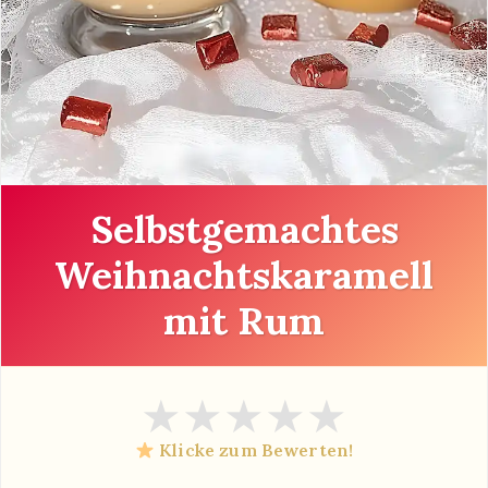
Selbstgemachtes
Weihnachtskaramell
mit Rum
★
★
★
★
★
Klicke zum Bewerten!