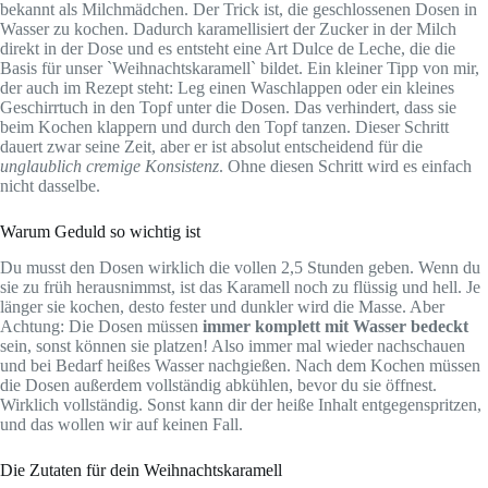
bekannt als Milchmädchen. Der Trick ist, die geschlossenen Dosen in
Wasser zu kochen. Dadurch karamellisiert der Zucker in der Milch
direkt in der Dose und es entsteht eine Art Dulce de Leche, die die
Basis für unser `Weihnachtskaramell` bildet. Ein kleiner Tipp von mir,
der auch im Rezept steht: Leg einen Waschlappen oder ein kleines
Geschirrtuch in den Topf unter die Dosen. Das verhindert, dass sie
beim Kochen klappern und durch den Topf tanzen. Dieser Schritt
dauert zwar seine Zeit, aber er ist absolut entscheidend für die
unglaublich cremige Konsistenz
. Ohne diesen Schritt wird es einfach
nicht dasselbe.
Warum Geduld so wichtig ist
Du musst den Dosen wirklich die vollen 2,5 Stunden geben. Wenn du
sie zu früh herausnimmst, ist das Karamell noch zu flüssig und hell. Je
länger sie kochen, desto fester und dunkler wird die Masse. Aber
Achtung: Die Dosen müssen
immer komplett mit Wasser bedeckt
sein, sonst können sie platzen! Also immer mal wieder nachschauen
und bei Bedarf heißes Wasser nachgießen. Nach dem Kochen müssen
die Dosen außerdem vollständig abkühlen, bevor du sie öffnest.
Wirklich vollständig. Sonst kann dir der heiße Inhalt entgegenspritzen,
und das wollen wir auf keinen Fall.
Die Zutaten für dein Weihnachtskaramell