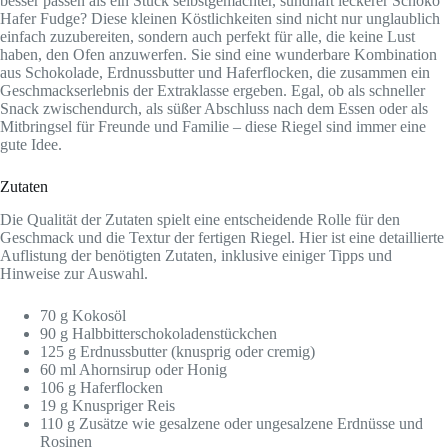
besser passen als ein Stück selbstgemachter, sündhaft leckerer Schoko
Hafer Fudge? Diese kleinen Köstlichkeiten sind nicht nur unglaublich
einfach zuzubereiten, sondern auch perfekt für alle, die keine Lust
haben, den Ofen anzuwerfen. Sie sind eine wunderbare Kombination
aus Schokolade, Erdnussbutter und Haferflocken, die zusammen ein
Geschmackserlebnis der Extraklasse ergeben. Egal, ob als schneller
Snack zwischendurch, als süßer Abschluss nach dem Essen oder als
Mitbringsel für Freunde und Familie – diese Riegel sind immer eine
gute Idee.
Zutaten
Die Qualität der Zutaten spielt eine entscheidende Rolle für den
Geschmack und die Textur der fertigen Riegel. Hier ist eine detaillierte
Auflistung der benötigten Zutaten, inklusive einiger Tipps und
Hinweise zur Auswahl.
70 g Kokosöl
90 g Halbbitterschokoladenstückchen
125 g Erdnussbutter (knusprig oder cremig)
60 ml Ahornsirup oder Honig
106 g Haferflocken
19 g Knuspriger Reis
110 g Zusätze wie gesalzene oder ungesalzene Erdnüsse und
Rosinen