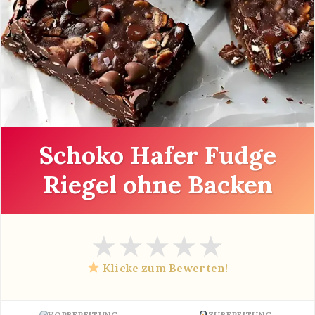
Schoko Hafer Fudge
Riegel ohne Backen
★
★
★
★
★
Klicke zum Bewerten!
VORBEREITUNG
ZUBEREITUNG