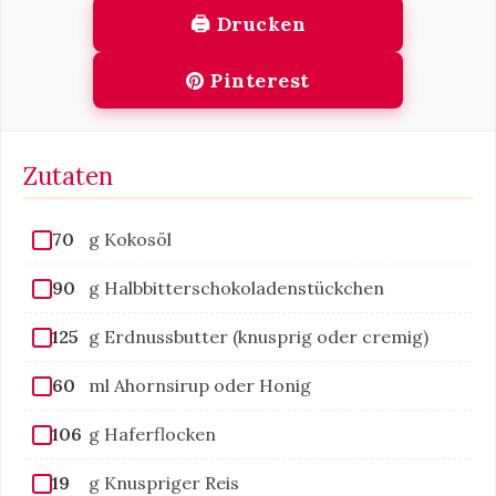
🖨 Drucken
Pinterest
Zutaten
70
g Kokosöl
90
g Halbbitterschokoladenstückchen
125
g Erdnussbutter (knusprig oder cremig)
60
ml Ahornsirup oder Honig
106
g Haferflocken
19
g Knuspriger Reis