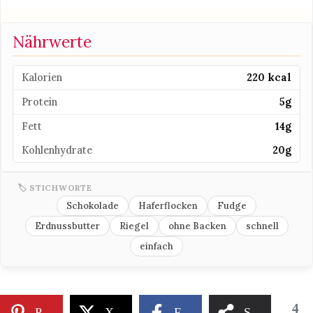
Nährwerte
Kalorien
220 kcal
Protein
5g
Fett
14g
Kohlenhydrate
20g
🏷 STICHWORTE
Schokolade
Haferflocken
Fudge
Erdnussbutter
Riegel
ohne Backen
schnell
einfach
4
Pinterest
X
Facebook
Share