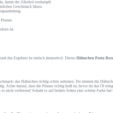
n, damit der Alkohol verdampft.
sätzlichen Geschmack hinzu.
ngsanleitung.
 Pfanne.
lzen ist.
, und das Ergebnis ist einfach
fantastisch
. Dieses
Hähnchen Pasta Rez
eschmack: das Hähnchen richtig schön anbraten. Du nimmst die Hähnche
ig. Achte darauf, dass die Pfanne richtig heiß ist, bevor du das Öl rein
s es nicht verbrennt! Sobald es auf beiden Seiten eine schöne Farbe hat