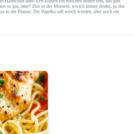
 Hähnchen sind! Erst kommt ein bisschen Butter rein, das gibt
 so gut, oder? Das ist der Moment, wo ich immer denke, ja, das
us in der Pfanne. Die Paprika soll weich werden, aber noch ein