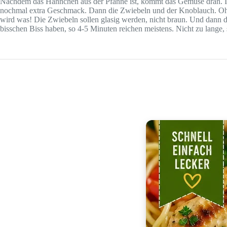
Nachdem das Hähnchen aus der Pfanne ist, kommt das Gemüse dran. In 
nochmal extra Geschmack. Dann die Zwiebeln und der Knoblauch. Oh M
wird was! Die Zwiebeln sollen glasig werden, nicht braun. Und dann die
bisschen Biss haben, so 4-5 Minuten reichen meistens. Nicht zu lange, 