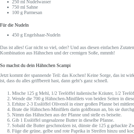
250 ml Nudelwasser
750 ml Sahne
100 g Parmesan
Für die Nudeln
450 g Engelshaar-Nudeln
Das ist alles! Gar nicht so viel, oder? Und aus diesen einfachen Zutat
Kombination aus Hähnchen und der cremigen Soße, mmmh!
So machst du dein Hähnchen Scampi
Jetzt kommt der spannende Teil: das Kochen! Keine Sorge, das ist wirk
ist, dass du alles griffbereit hast, dann geht’s ganz schnell.
Mische 125 g Mehl, 1/2 Teelöffel italienische Kräuter, 1/2 Teelöf
Wende die 700 g Hähnchen-Minifilets von beiden Seiten in die
Erhitze 2-3 Esslöffel Olivenöl in einer großen Pfanne bei mittlere
Brate die Hähnchen-Minifilets darin goldbraun an, bis sie durchg
Nimm das Hähnchen aus der Pfanne und stelle es beiseite.
Gib 1 Esslöffel ungesalzene Butter in dieselbe Pfanne.
Sobald die Butter geschmolzen ist, dünste die 125 g gehackte Z
Füge die grüne, gelbe und rote Paprika in Streifen hinzu und koch