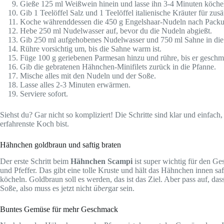
Gieße 125 ml Weißwein hinein und lasse ihn 3-4 Minuten köchel
Gib 1 Teelöffel Salz und 1 Teelöffel italienische Kräuter für zu
Koche währenddessen die 450 g Engelshaar-Nudeln nach Packu
Hebe 250 ml Nudelwasser auf, bevor du die Nudeln abgießt.
Gib 250 ml aufgehobenes Nudelwasser und 750 ml Sahne in die
Rühre vorsichtig um, bis die Sahne warm ist.
Füge 100 g geriebenen Parmesan hinzu und rühre, bis er geschmo
Gib die gebratenen Hähnchen-Minifilets zurück in die Pfanne.
Mische alles mit den Nudeln und der Soße.
Lasse alles 2-3 Minuten erwärmen.
Serviere sofort.
Siehst du? Gar nicht so kompliziert! Die Schritte sind klar und einfach
erfahrenste Koch bist.
Hähnchen goldbraun und saftig braten
Der erste Schritt beim
Hähnchen Scampi
ist super wichtig für den G
und Pfeffer. Das gibt eine tolle Kruste und hält das Hähnchen innen saft
köcheln. Goldbraun soll es werden, das ist das Ziel. Aber pass auf, das
Soße, also muss es jetzt nicht
über
gar sein.
Buntes Gemüse für mehr Geschmack