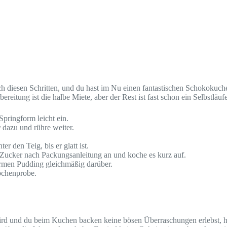
ch diesen Schritten, und du hast im Nu einen fantastischen Schokokuch
reitung ist die halbe Miete, aber der Rest ist fast schon ein Selbstläufe
pringform leicht ein.
r
dazu und rühre weiter.
 den Teig, bis er glatt ist.
Zucker nach Packungsanleitung an und koche es kurz auf.
armen Pudding gleichmäßig darüber.
bchenprobe.
d und du beim Kuchen backen keine bösen Überraschungen erlebst, hab 