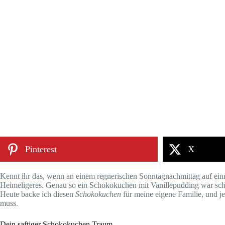
Pinterest
X
Kennt ihr das, wenn an einem regnerischen Sonntagnachmittag auf ei
Heimeligeres. Genau so ein Schokokuchen mit Vanillepudding war scho
Heute backe ich diesen
Schokokuchen
für meine eigene Familie, und je
muss.
Dein saftiger Schokokuchen Traum