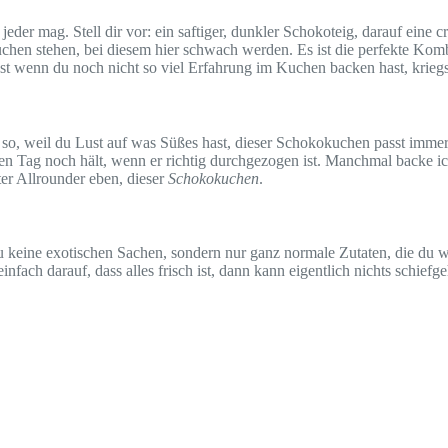
eder mag. Stell dir vor: ein saftiger, dunkler Schokoteig, darauf eine 
f Kuchen stehen, bei diesem hier schwach werden. Es ist die perfekte K
bst wenn du noch nicht so viel Erfahrung im Kuchen backen hast, kriegs
o, weil du Lust auf was Süßes hast, dieser Schokokuchen passt immer. 
 Tag noch hält, wenn er richtig durchgezogen ist. Manchmal backe ich
ter Allrounder eben, dieser
Schokokuchen
.
keine exotischen Sachen, sondern nur ganz normale Zutaten, die du wa
ach darauf, dass alles frisch ist, dann kann eigentlich nichts schiefg