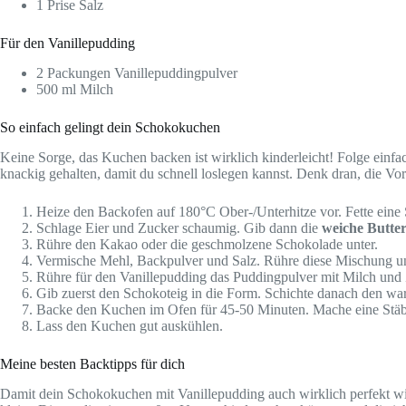
1 Prise Salz
Für den Vanillepudding
2 Packungen Vanillepuddingpulver
500 ml Milch
So einfach gelingt dein Schokokuchen
Keine Sorge, das Kuchen backen ist wirklich kinderleicht! Folge einfa
knackig gehalten, damit du schnell loslegen kannst. Denk dran, die Vorbe
Heize den Backofen auf 180°C Ober-/Unterhitze vor. Fette eine S
Schlage Eier und Zucker schaumig. Gib dann die
weiche Butte
Rühre den Kakao oder die geschmolzene Schokolade unter.
Vermische Mehl, Backpulver und Salz. Rühre diese Mischung unter
Rühre für den Vanillepudding das Puddingpulver mit Milch und 
Gib zuerst den Schokoteig in die Form. Schichte danach den w
Backe den Kuchen im Ofen für 45-50 Minuten. Mache eine Stä
Lass den Kuchen gut auskühlen.
Meine besten Backtipps für dich
Damit dein Schokokuchen mit Vanillepudding auch wirklich perfekt wir