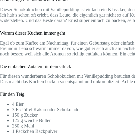
Dieser Schokokuchen mit Vanillepudding ist einfach ein Klassiker, den j
Ich hab’s schon oft erlebt, dass Leute, die eigentlich gar nicht so au
widerstehen. Und das Beste daran? Er ist super einfach zu backen, sel
Warum dieser Kuchen immer geht
Egal ob zum Kaffee am Nachmittag, für einen Geburtstag oder einfach s
Freundin Lena schwärmt immer davon, wie gut er sich auch am nächsten
noch besser, weil sich alle Aromen so richtig entfalten können. Ein ech
Die einfachen Zutaten für dein Glück
Für diesen wunderbaren Schokokuchen mit Vanillepudding brauchst du 
Das macht das Kuchen backen so entspannt und unkompliziert. Achte einf
Für den Teig
4 Eier
3 Esslöffel Kakao oder Schokolade
150 g Zucker
125 g weiche Butter
250 g Mehl
1 Päckchen Backpulver