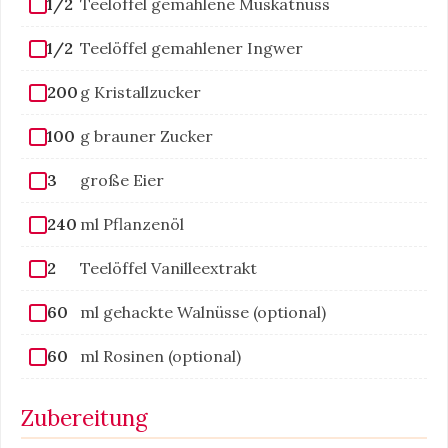
1/2
Teelöffel gemahlene Muskatnuss
1/2
Teelöffel gemahlener Ingwer
200
g Kristallzucker
100
g brauner Zucker
3
große Eier
240
ml Pflanzenöl
2
Teelöffel Vanilleextrakt
60
ml gehackte Walnüsse (optional)
60
ml Rosinen (optional)
Zubereitung