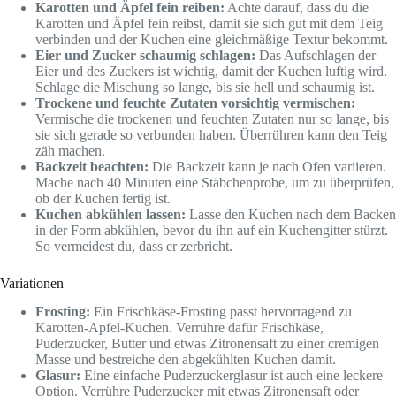
Karotten und Äpfel fein reiben:
Achte darauf, dass du die
Karotten und Äpfel fein reibst, damit sie sich gut mit dem Teig
verbinden und der Kuchen eine gleichmäßige Textur bekommt.
Eier und Zucker schaumig schlagen:
Das Aufschlagen der
Eier und des Zuckers ist wichtig, damit der Kuchen luftig wird.
Schlage die Mischung so lange, bis sie hell und schaumig ist.
Trockene und feuchte Zutaten vorsichtig vermischen:
Vermische die trockenen und feuchten Zutaten nur so lange, bis
sie sich gerade so verbunden haben. Überrühren kann den Teig
zäh machen.
Backzeit beachten:
Die Backzeit kann je nach Ofen variieren.
Mache nach 40 Minuten eine Stäbchenprobe, um zu überprüfen,
ob der Kuchen fertig ist.
Kuchen abkühlen lassen:
Lasse den Kuchen nach dem Backen
in der Form abkühlen, bevor du ihn auf ein Kuchengitter stürzt.
So vermeidest du, dass er zerbricht.
Variationen
Frosting:
Ein Frischkäse-Frosting passt hervorragend zu
Karotten-Apfel-Kuchen. Verrühre dafür Frischkäse,
Puderzucker, Butter und etwas Zitronensaft zu einer cremigen
Masse und bestreiche den abgekühlten Kuchen damit.
Glasur:
Eine einfache Puderzuckerglasur ist auch eine leckere
Option. Verrühre Puderzucker mit etwas Zitronensaft oder