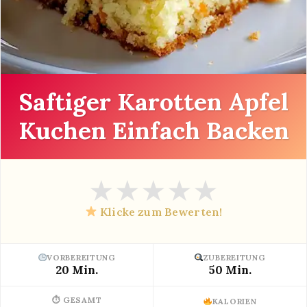
Saftiger Karotten Apfel
Kuchen Einfach Backen
★
★
★
★
★
Klicke zum Bewerten!
VORBEREITUNG
ZUBEREITUNG
20 Min.
50 Min.
⏱ GESAMT
KALORIEN