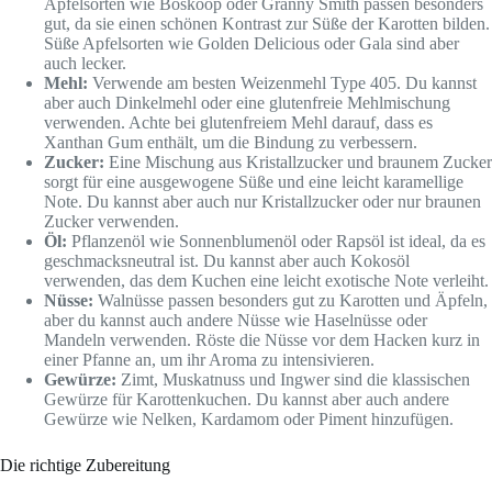
Apfelsorten wie Boskoop oder Granny Smith passen besonders
gut, da sie einen schönen Kontrast zur Süße der Karotten bilden.
Süße Apfelsorten wie Golden Delicious oder Gala sind aber
auch lecker.
Mehl:
Verwende am besten Weizenmehl Type 405. Du kannst
aber auch Dinkelmehl oder eine glutenfreie Mehlmischung
verwenden. Achte bei glutenfreiem Mehl darauf, dass es
Xanthan Gum enthält, um die Bindung zu verbessern.
Zucker:
Eine Mischung aus Kristallzucker und braunem Zucker
sorgt für eine ausgewogene Süße und eine leicht karamellige
Note. Du kannst aber auch nur Kristallzucker oder nur braunen
Zucker verwenden.
Öl:
Pflanzenöl wie Sonnenblumenöl oder Rapsöl ist ideal, da es
geschmacksneutral ist. Du kannst aber auch Kokosöl
verwenden, das dem Kuchen eine leicht exotische Note verleiht.
Nüsse:
Walnüsse passen besonders gut zu Karotten und Äpfeln,
aber du kannst auch andere Nüsse wie Haselnüsse oder
Mandeln verwenden. Röste die Nüsse vor dem Hacken kurz in
einer Pfanne an, um ihr Aroma zu intensivieren.
Gewürze:
Zimt, Muskatnuss und Ingwer sind die klassischen
Gewürze für Karottenkuchen. Du kannst aber auch andere
Gewürze wie Nelken, Kardamom oder Piment hinzufügen.
Die richtige Zubereitung