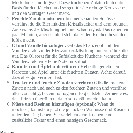
Muskatnuss und Ingwer. Diese trockenen Zutaten bilden die
Basis für den Kuchen und sorgen für die richtige Konsistenz
und den würzigen Geschmack.
Feuchte Zutaten mischen:
In einer separaten Schüssel
verrührst du die Eier mit dem Kristallzucker und dem braunen
Zucker, bis die Mischung hell und schaumig ist. Das dauert ein
paar Minuten, aber es lohnt sich, da es den Kuchen besonders
luftig macht.
Öl und Vanille hinzufügen:
Gib das Pflanzenöl und den
Vanilleextrakt zu der Eier-Zucker-Mischung und verrühre alles
gut. Das Öl sorgt für die Saftigkeit des Kuchens, während der
Vanilleextrakt eine feine Note hinzufügt.
Karotten und Äpfel unterrühren:
Hebe die geriebenen
Karotten und Äpfel unter die feuchten Zutaten. Achte darauf,
dass alles gut vermischt ist.
Trockene und feuchte Zutaten vereinen:
Gib die trockenen
Zutaten nach und nach zu den feuchten Zutaten und verrühre
alles vorsichtig, bis ein homogener Teig entsteht. Vermeide es,
den Teig zu überrühren, da er sonst zäh werden kann.
Nüsse und Rosinen hinzufügen (optional):
Wenn du
möchtest, kannst du jetzt die gehackten Walnüsse und Rosinen
unter den Teig heben. Sie verleihen dem Kuchen eine
zusätzliche Textur und einen nussigen Geschmack.
Backen