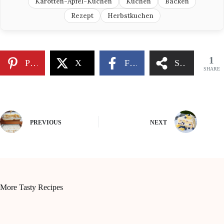
Karotten-Apfel-Kuchen
Kuchen
Backen
Rezept
Herbstkuchen
1
Pinterest
X
Facebook
Share
SHARE
PREVIOUS
NEXT
More Tasty Recipes