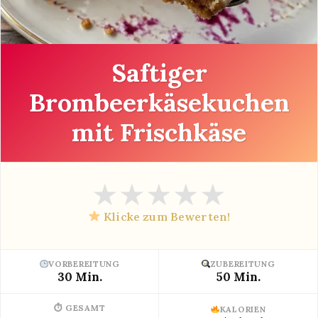
Saftiger
Brombeerkäsekuchen
mit Frischkäse
★
★
★
★
★
Klicke zum Bewerten!
VORBEREITUNG
ZUBEREITUNG
30 Min.
50 Min.
⏱ GESAMT
KALORIEN