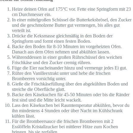
Heize deinen Ofen auf 175°C vor. Fette eine Springform mit 23
cm Durchmesser ein.
In einer mittelgroßen Schüssel die Butterkeksbrösel, den Zucker
und die geschmolzene Butter gut vermengen, bis alles gut
verteilt ist.
Drücke die Keksmasse gleichmäßig in den Boden der
Springform und formt einen festen Boden.
Backe den Boden für 8-10 Minuten im vorgeheizten Ofen.
Danach aus dem Ofen nehmen und abkühlen lassen.
Währenddessen in einer großen Rührschüssel den weichen
Frischkäse und den Zucker cremig rühren.
Füge die Eier nacheinander hinzu und vermenge jedes Ei gut.
Rühre den Vanilleextrakt unter und hebe die frischen
Brombeeren vorsichtig unter.
Gieße die Frischkäsefüllung über den abgekühlten Boden und
streiche die Oberfläche glatt.
Backe den Käsekuchen für 45-50 Minuten oder bis die Ränder
fest sind und die Mitte leicht wackelt.
Lass den Käsekuchen bei Raumtemperatur abkühlen, bevor du
ihn mindestens 4 Stunden oder über Nacht im Kühlschrank
kühlen lässt.
Für die Brombeersauce die frischen Brombeeren mit 2
Esslöffeln Kristallzucker bei mittlerer Hitze zum Kochen
bringen, bis sie zerfallen.