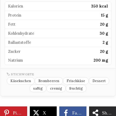
Kalorien
350 kcal
Protein
15 g
Fett
20 g
Kohlenhydrate
30 g
Ballaststoffe
2 g
Zucker
20 g
Natrium
200 mg
🏷 STICHWORTE
Käsekuchen
Brombeeren
Frischkäse
Dessert
saftig
cremig
fruchtig
Pinterest
X
Facebook
Share