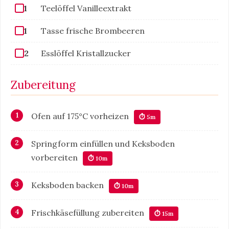
1
Teelöffel Vanilleextrakt
1
Tasse frische Brombeeren
2
Esslöffel Kristallzucker
Zubereitung
Ofen auf 175°C vorheizen
⏱ 5m
Springform einfüllen und Keksboden
vorbereiten
⏱ 10m
Keksboden backen
⏱ 10m
Frischkäsefüllung zubereiten
⏱ 15m