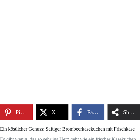
Pinterest
X
Facebook
Share
Ein köstlicher Genuss: Saftiger Brombeerkäsekuchen mit Frischkäse
Es gibt wenig, das so sehr ins Herz geht wie ein frischer Käsekuchen.