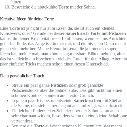
hinzu.
Bestreiche die abgekühlte
Torte
mit der Sahne.
Kreative Ideen für deine Torte
Eine
Torte
ist ja nicht nur zum Essen da, sie ist auch ein kleines
Kunstwerk, oder? Gerade bei dieser
Sauerkirsch Torte mit Pistazien
kannst du deiner Kreativität freien Lauf lassen, wenn es ums Anrichten
geht. Ich finde, das Auge isst immer mit, und ein bisschen Deko macht
gleich viel mehr her. Meine Freundin Lena, die ja immer so super
Ideen hat, meinte mal, man könnte sogar essbare Blüten nehmen, aber
das ist vielleicht ein bisschen zu viel des Guten für den Alltag. Aber ein
paar einfache Tricks machen schon einen riesen Unterschied.
Dein persönlicher Touch
Streue ein paar ganze
Pistazien
oder grob gehackte
Pistazienstücke über die Sahnehaube. Das gibt nicht nur einen
schönen Kontrast, sondern auch extra Crunch.
Lege ein paar frische, unentsteinte
Sauerkirschen
mit Stiel auf
die Sahne, das sieht super elegant aus und zeigt, was drinsteckt.
Ein leichter Puderzucker-Schleier über der Sahne kann auch
sehr charmant wirken, besonders wenn du eine kleine Schablone
verwendest.
Serviere die
Torte
auf einer schönen Kuchenplatte, das macht