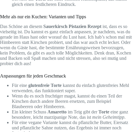
gleich einen festlicheren Eindruck.
Mehr als nur ein Kuchen: Varianten und Tipps
Das Schöne an diesem
Sauerkirsch Pistazien Rezept
ist, dass es so
vielseitig ist. Du kannst es ganz einfach anpassen, je nachdem, was du
gerade im Haus hast oder worauf du Lust hast. Ich hab’s schon mal mit
Himbeeren statt Kirschen probiert, und das war auch echt lecker. Oder
wenn du Gäste hast, die bestimmte Ernährungsweisen bevorzugen,
kein Problem, da gibt es auch tolle Möglichkeiten. Denk dran, Kochen
und Backen soll Spaß machen und nicht stressen, also sei mutig und
probier dich aus!
Anpassungen für jeden Geschmack
Für eine
glutenfreie Torte
kannst du einfach glutenfreies Mehl
verwenden, das funktioniert super.
Wenn du es noch fruchtiger magst, kannst du einen Teil der
Kirschen durch andere Beeren ersetzen, zum Beispiel
Blaubeeren oder Himbeeren.
Ein kleiner Schuss
Amaretto
im Teig gibt der
Torte
eine ganz
besondere, leicht marzipanige Note, das ist
mein Geheimtipp
.
Für eine vegane Variante kannst du pflanzliche Butter, Eiersatz
und pflanzliche Sahne nutzen, das Ergebnis ist immer noch