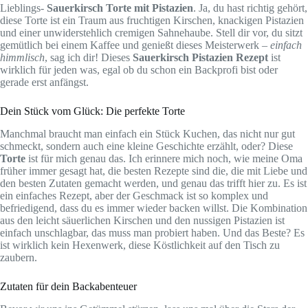
Lieblings-
Sauerkirsch Torte mit Pistazien
. Ja, du hast richtig gehört,
diese Torte ist ein Traum aus fruchtigen Kirschen, knackigen Pistazien
und einer unwiderstehlich cremigen Sahnehaube. Stell dir vor, du sitzt
gemütlich bei einem Kaffee und genießt dieses Meisterwerk –
einfach
himmlisch
, sag ich dir! Dieses
Sauerkirsch Pistazien Rezept
ist
wirklich für jeden was, egal ob du schon ein Backprofi bist oder
gerade erst anfängst.
Dein Stück vom Glück: Die perfekte Torte
Manchmal braucht man einfach ein Stück Kuchen, das nicht nur gut
schmeckt, sondern auch eine kleine Geschichte erzählt, oder? Diese
Torte
ist für mich genau das. Ich erinnere mich noch, wie meine Oma
früher immer gesagt hat, die besten Rezepte sind die, die mit Liebe und
den besten Zutaten gemacht werden, und genau das trifft hier zu. Es ist
ein einfaches Rezept, aber der Geschmack ist so komplex und
befriedigend, dass du es immer wieder backen willst. Die Kombination
aus den leicht säuerlichen Kirschen und den nussigen Pistazien ist
einfach unschlagbar, das muss man probiert haben. Und das Beste? Es
ist wirklich kein Hexenwerk, diese Köstlichkeit auf den Tisch zu
zaubern.
Zutaten für dein Backabenteuer