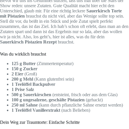
Bevor wir uns ins Getümmel stürzen, lass uns mal über die Stars der
Show reden: unsere Zutaten. Gute Qualität macht hier echt den
Unterschied, glaub mir. Für eine richtig leckere
Sauerkirsch Torte
mit Pistazien
brauchst du nicht viel, aber das Wenige sollte top sein.
Stell dir vor, du beißt in ein Stück und jede Zutat spielt perfekt
zusammen, das ist das Ziel. Ich hab’s schon oft erlebt, dass man an den
Zutaten spart und dann ist das Ergebnis nur so lala, aber das wollen
wir ja nicht. Also, los geht’s, hier ist alles, was du für dein
Sauerkirsch Pistazien Rezept
brauchst.
Was du wirklich brauchst
125 g Butter
(Zimmertemperatur)
150 g Zucker
2 Eier
(Groß)
200 g Mehl
(Kann glutenfrei sein)
1 Teelöffel Backpulver
1 Prise Salz
500 g Sauerkirschen
(entsteint, frisch oder aus dem Glas)
100 g ungesalzene, geschälte Pistazien
(gehackt)
250 ml Sahne
(kann durch pflanzliche Sahne ersetzt werden)
1 Teelöffel Vanilleextrakt
(nach Belieben)
Dein Weg zur Traumtorte: Einfache Schritte