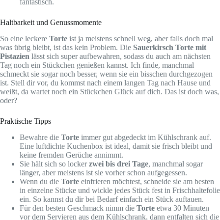
fantastisch.
Haltbarkeit und Genussmomente
So eine leckere
Torte
ist ja meistens schnell weg, aber falls doch mal
was übrig bleibt, ist das kein Problem. Die
Sauerkirsch Torte mit
Pistazien
lässt sich super aufbewahren, sodass du auch am nächsten
Tag noch ein Stückchen genießen kannst. Ich finde, manchmal
schmeckt sie sogar noch besser, wenn sie ein bisschen durchgezogen
ist. Stell dir vor, du kommst nach einem langen Tag nach Hause und
weißt, da wartet noch ein Stückchen Glück auf dich. Das ist doch was,
oder?
Praktische Tipps
Bewahre die
Torte
immer gut abgedeckt im Kühlschrank auf.
Eine luftdichte Kuchenbox ist ideal, damit sie frisch bleibt und
keine fremden Gerüche annimmt.
Sie hält sich so locker
zwei bis drei Tage
, manchmal sogar
länger, aber meistens ist sie vorher schon aufgegessen.
Wenn du die
Torte
einfrieren möchtest, schneide sie am besten
in einzelne Stücke und wickle jedes Stück fest in Frischhaltefolie
ein. So kannst du dir bei Bedarf einfach ein Stück auftauen.
Für den besten Geschmack nimm die
Torte
etwa 30 Minuten
vor dem Servieren aus dem Kühlschrank, dann entfalten sich die