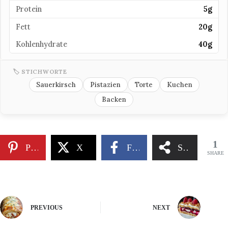
Protein
5g
Fett
20g
Kohlenhydrate
40g
🏷 STICHWORTE
Sauerkirsch
Pistazien
Torte
Kuchen
Backen
1
Pinterest
X
Facebook
Share
SHARE
PREVIOUS
NEXT