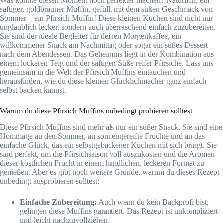
Was könnte diesen Moment noch perfekter machen? Natürlich, ein
saftiger, goldbrauner Muffin, gefüllt mit dem süßen Geschmack von
Sommer – ein Pfirsich Muffin! Diese kleinen Kuchen sind nicht nur
unglaublich lecker, sondern auch überraschend einfach zuzubereiten.
Sie sind der ideale Begleiter für deinen Morgenkaffee, ein
willkommener Snack am Nachmittag oder sogar ein süßes Dessert
nach dem Abendessen. Das Geheimnis liegt in der Kombination aus
einem lockeren Teig und der saftigen Süße reifer Pfirsiche. Lass uns
gemeinsam in die Welt der Pfirsich Muffins eintauchen und
herausfinden, wie du diese kleinen Glücklichmacher ganz einfach
selbst backen kannst.
Warum du diese Pfirsich Muffins unbedingt probieren solltest
Diese Pfirsich Muffins sind mehr als nur ein süßer Snack. Sie sind eine
Hommage an den Sommer, an sonnengereifte Früchte und an das
einfache Glück, das ein selbstgebackener Kuchen mit sich bringt. Sie
sind perfekt, um die Pfirsichsaison voll auszukosten und die Aromen
dieser köstlichen Frucht in einem handlichen, leckeren Format zu
genießen. Aber es gibt noch weitere Gründe, warum du dieses Rezept
unbedingt ausprobieren solltest:
Einfache Zubereitung:
Auch wenn du kein Backprofi bist,
gelingen diese Muffins garantiert. Das Rezept ist unkompliziert
und leicht nachzuvollziehen.