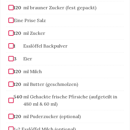
120
ml brauner Zucker (fest gepackt)
Eine Prise Salz
120
ml Zucker
1
Esslöffel Backpulver
3
Eier
120
ml Milch
120
ml Butter (geschmolzen)
540
ml Gehackte frische Pfirsiche (aufgeteilt in
480 ml & 60 ml)
120
ml Puderzucker (optional)
1-2 Esslöffel Milch (optional)