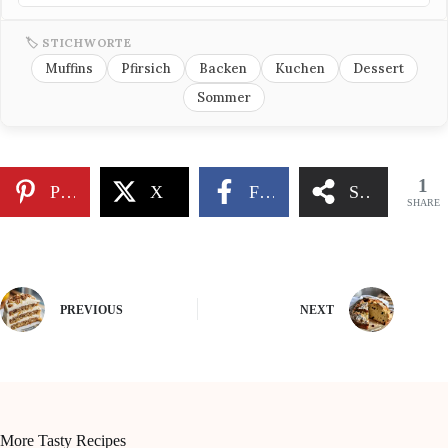
🏷 STICHWORTE
Muffins
Pfirsich
Backen
Kuchen
Dessert
Sommer
1
Pinterest
X
Facebook
Share
SHARE
PREVIOUS
NEXT
More Tasty Recipes