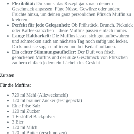
Flexibilität:
Du kannst das Rezept ganz nach deinem
Geschmack anpassen. Füge Nüsse, Gewürze oder andere
Früchte hinzu, um deinen ganz persönlichen Pfirsich Muffin zu
kreieren.
Perfekt für jede Gelegenheit:
Ob Frühstück, Brunch, Picknick
oder Kaffeekränzchen – diese Muffins passen einfach immer.
Lange Haltbarkeit:
Die Muffins lassen sich gut aufbewahren
und schmecken auch am nächsten Tag noch saftig und lecker.
Du kannst sie sogar einfrieren und bei Bedarf auftauen.
Ein echter Stimmungsaufheller:
Der Duft von frisch
gebackenen Muffins und der süße Geschmack von Pfirsichen
zaubern einfach jedem ein Lächeln ins Gesicht.
Zutaten
Für die Muffins:
720 ml Mehl (Allzweckmehl)
120 ml brauner Zucker (fest gepackt)
Eine Prise Salz
120 ml Zucker
1 Esslöffel Backpulver
3 Eier
120 ml Milch
120 ml Butter (geschmolzen)