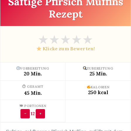
Saftige Pfirsich Muffins
Rezept
★
★
★
★
★
Klicke zum Bewerten!
VORBEREITUNG
ZUBEREITUNG
20 Min.
25 Min.
⏱ GESAMT
KALORIEN
250 kcal
45 Min.
🍽 PORTIONEN
12
−
+