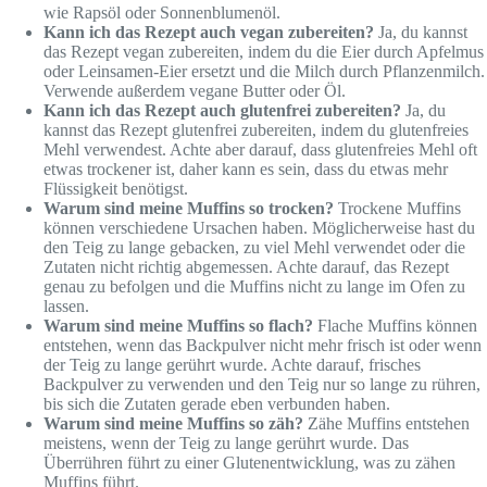
wie Rapsöl oder Sonnenblumenöl.
Kann ich das Rezept auch vegan zubereiten?
Ja, du kannst
das Rezept vegan zubereiten, indem du die Eier durch Apfelmus
oder Leinsamen-Eier ersetzt und die Milch durch Pflanzenmilch.
Verwende außerdem vegane Butter oder Öl.
Kann ich das Rezept auch glutenfrei zubereiten?
Ja, du
kannst das Rezept glutenfrei zubereiten, indem du glutenfreies
Mehl verwendest. Achte aber darauf, dass glutenfreies Mehl oft
etwas trockener ist, daher kann es sein, dass du etwas mehr
Flüssigkeit benötigst.
Warum sind meine Muffins so trocken?
Trockene Muffins
können verschiedene Ursachen haben. Möglicherweise hast du
den Teig zu lange gebacken, zu viel Mehl verwendet oder die
Zutaten nicht richtig abgemessen. Achte darauf, das Rezept
genau zu befolgen und die Muffins nicht zu lange im Ofen zu
lassen.
Warum sind meine Muffins so flach?
Flache Muffins können
entstehen, wenn das Backpulver nicht mehr frisch ist oder wenn
der Teig zu lange gerührt wurde. Achte darauf, frisches
Backpulver zu verwenden und den Teig nur so lange zu rühren,
bis sich die Zutaten gerade eben verbunden haben.
Warum sind meine Muffins so zäh?
Zähe Muffins entstehen
meistens, wenn der Teig zu lange gerührt wurde. Das
Überrühren führt zu einer Glutenentwicklung, was zu zähen
Muffins führt.