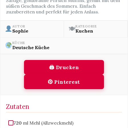
Saftige, goldbraune Pfirsich Muffins, gefüllt mit dem
süßen Geschmack des Sommers. Einfach
zuzubereiten und perfekt für jeden Anlass.
AUTOR
KATEGORIE
🍽
Sophie
Kuchen
KÜCHE
Deutsche Küche
🖨 Drucken
Pinterest
Zutaten
720
ml Mehl (Allzweckmehl)