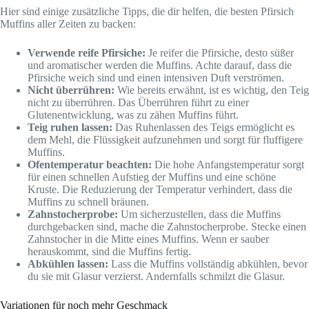
Hier sind einige zusätzliche Tipps, die dir helfen, die besten Pfirsich
Muffins aller Zeiten zu backen:
Verwende reife Pfirsiche:
Je reifer die Pfirsiche, desto süßer
und aromatischer werden die Muffins. Achte darauf, dass die
Pfirsiche weich sind und einen intensiven Duft verströmen.
Nicht überrühren:
Wie bereits erwähnt, ist es wichtig, den Teig
nicht zu überrühren. Das Überrühren führt zu einer
Glutenentwicklung, was zu zähen Muffins führt.
Teig ruhen lassen:
Das Ruhenlassen des Teigs ermöglicht es
dem Mehl, die Flüssigkeit aufzunehmen und sorgt für fluffigere
Muffins.
Ofentemperatur beachten:
Die hohe Anfangstemperatur sorgt
für einen schnellen Aufstieg der Muffins und eine schöne
Kruste. Die Reduzierung der Temperatur verhindert, dass die
Muffins zu schnell bräunen.
Zahnstocherprobe:
Um sicherzustellen, dass die Muffins
durchgebacken sind, mache die Zahnstocherprobe. Stecke einen
Zahnstocher in die Mitte eines Muffins. Wenn er sauber
herauskommt, sind die Muffins fertig.
Abkühlen lassen:
Lass die Muffins vollständig abkühlen, bevor
du sie mit Glasur verzierst. Andernfalls schmilzt die Glasur.
Variationen für noch mehr Geschmack