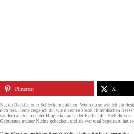
Pinterest
X
Na, du Backfee oder Schleckermäulchen! Wenn du so wie ich ein rie
dich fest. Heute zeige ich dir, wie du einen absolut himmlischen Rees
sondern auch ein echter Hingucker auf jeder Kaffeetafel. Stell dir vor:
Geburtstag meiner Nichte gebacken, und sie war total begeistert, hat s
Dein Weg zum perfekten Reese’s Erdnussbutter-Becher Cheesecake