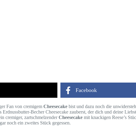
Facebook
siger Fan von cremigem
Cheesecake
bist und dazu noch die unwiderste
e’s Erdnussbutter-Becher Cheesecake zauberst, der dich und deine Lieb
 ein cremiger, zartschmelzender
Cheesecake
mit knackigen Reese’s Stü
ogar noch ein zweites Stück gegessen.