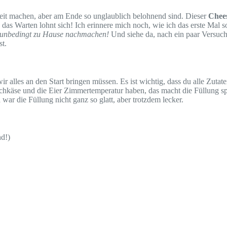
beit machen, aber am Ende so unglaublich belohnend sind. Dieser
Chee
das Warten lohnt sich! Ich erinnere mich noch, wie ich das erste Mal 
 unbedingt zu Hause nachmachen!
Und siehe da, nach ein paar Versuchen
st.
r alles an den Start bringen müssen. Es ist wichtig, dass du alle Zutat
ischkäse und die Eier Zimmertemperatur haben, das macht die Füllung s
ar die Füllung nicht ganz so glatt, aber trotzdem lecker.
d!)