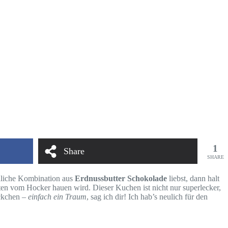
1
Share
SHARE
hliche Kombination aus
Erdnussbutter Schokolade
liebst, dann halt
sten vom Hocker hauen wird. Dieser Kuchen ist nicht nur superlecker,
ckchen –
einfach ein Traum
, sag ich dir! Ich hab’s neulich für den