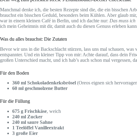
Manchmal denke ich, die besten Rezepte sind die, die ein bisschen Ar
brauchst ein bisschen Geduld, besonders beim Kühlen. Aber glaub mir, 
war in einem kleinen Café in Berlin, und ich dachte nur:
Das muss ich
ich mein Geheimnis mit dir, damit auch du diesen Genuss erleben kann
Was du alles brauchst: Die Zutaten
Bevor wir uns in die Backschlacht stürzen, lass uns mal schauen, was wi
entspannter. Und ein kleiner Tipp von mir: Achte darauf, dass dein Fr
großen Unterschied macht, und ich hab’s auch schon mal vergessen, da w
Für den Boden
360 ml Schokoladenkeksbrösel
(Oreos eignen sich hervorragen
60 ml geschmolzene Butter
Für die Füllung
675 g Frischkäse
, weich
240 ml Zucker
240 ml saure Sahne
1 Teelöffel Vanilleextrakt
3 große Eier