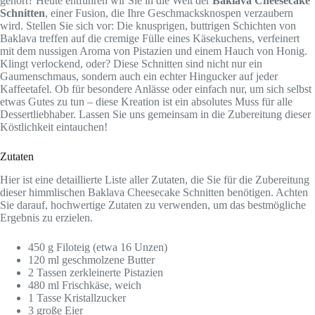
gehört? Heute entführen wir Sie in die Welt der
Baklava Cheesecake
Schnitten
, einer Fusion, die Ihre Geschmacksknospen verzaubern
wird. Stellen Sie sich vor: Die knusprigen, buttrigen Schichten von
Baklava treffen auf die cremige Fülle eines Käsekuchens, verfeinert
mit dem nussigen Aroma von Pistazien und einem Hauch von Honig.
Klingt verlockend, oder? Diese Schnitten sind nicht nur ein
Gaumenschmaus, sondern auch ein echter Hingucker auf jeder
Kaffeetafel. Ob für besondere Anlässe oder einfach nur, um sich selbst
etwas Gutes zu tun – diese Kreation ist ein absolutes Muss für alle
Dessertliebhaber. Lassen Sie uns gemeinsam in die Zubereitung dieser
Köstlichkeit eintauchen!
Zutaten
Hier ist eine detaillierte Liste aller Zutaten, die Sie für die Zubereitung
dieser himmlischen Baklava Cheesecake Schnitten benötigen. Achten
Sie darauf, hochwertige Zutaten zu verwenden, um das bestmögliche
Ergebnis zu erzielen.
450 g Filoteig (etwa 16 Unzen)
120 ml geschmolzene Butter
2 Tassen zerkleinerte Pistazien
480 ml Frischkäse, weich
1 Tasse Kristallzucker
3 große Eier