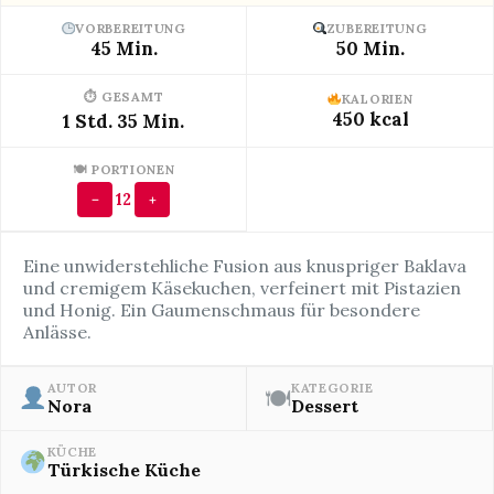
VORBEREITUNG
ZUBEREITUNG
45 Min.
50 Min.
⏱ GESAMT
KALORIEN
450 kcal
1 Std. 35 Min.
🍽 PORTIONEN
12
−
+
Eine unwiderstehliche Fusion aus knuspriger Baklava
und cremigem Käsekuchen, verfeinert mit Pistazien
und Honig. Ein Gaumenschmaus für besondere
Anlässe.
AUTOR
KATEGORIE
🍽
Nora
Dessert
KÜCHE
Türkische Küche