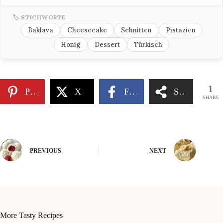
🏷 STICHWORTE
Baklava
Cheesecake
Schnitten
Pistazien
Honig
Dessert
Türkisch
1
Pinterest
X
Facebook
Share
SHARE
PREVIOUS
NEXT
More Tasty Recipes