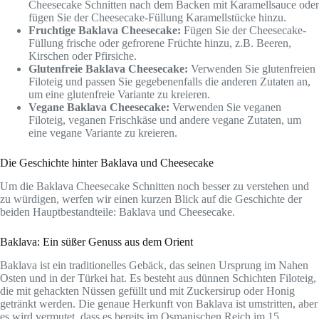
Cheesecake Schnitten nach dem Backen mit Karamellsauce oder
fügen Sie der Cheesecake-Füllung Karamellstücke hinzu.
Fruchtige Baklava Cheesecake:
Fügen Sie der Cheesecake-
Füllung frische oder gefrorene Früchte hinzu, z.B. Beeren,
Kirschen oder Pfirsiche.
Glutenfreie Baklava Cheesecake:
Verwenden Sie glutenfreien
Filoteig und passen Sie gegebenenfalls die anderen Zutaten an,
um eine glutenfreie Variante zu kreieren.
Vegane Baklava Cheesecake:
Verwenden Sie veganen
Filoteig, veganen Frischkäse und andere vegane Zutaten, um
eine vegane Variante zu kreieren.
Die Geschichte hinter Baklava und Cheesecake
Um die Baklava Cheesecake Schnitten noch besser zu verstehen und
zu würdigen, werfen wir einen kurzen Blick auf die Geschichte der
beiden Hauptbestandteile: Baklava und Cheesecake.
Baklava: Ein süßer Genuss aus dem Orient
Baklava ist ein traditionelles Gebäck, das seinen Ursprung im Nahen
Osten und in der Türkei hat. Es besteht aus dünnen Schichten Filoteig,
die mit gehackten Nüssen gefüllt und mit Zuckersirup oder Honig
getränkt werden. Die genaue Herkunft von Baklava ist umstritten, aber
es wird vermutet, dass es bereits im Osmanischen Reich im 15.