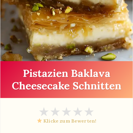
Pistazien Baklava
Cheesecake Schnitten
★
★
★
★
★
Klicke zum Bewerten!