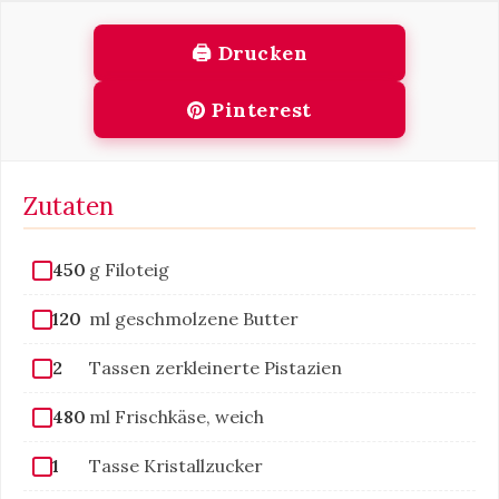
🖨 Drucken
Pinterest
Zutaten
450
g Filoteig
120
ml geschmolzene Butter
2
Tassen zerkleinerte Pistazien
480
ml Frischkäse, weich
1
Tasse Kristallzucker