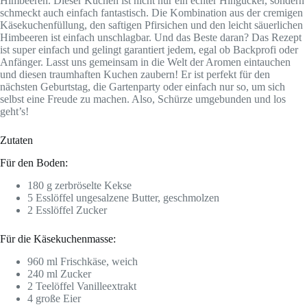
Himbeeren. Dieser Kuchen ist nicht nur ein echter Hingucker, sondern
schmeckt auch einfach fantastisch. Die Kombination aus der cremigen
Käsekuchenfüllung, den saftigen Pfirsichen und den leicht säuerlichen
Himbeeren ist einfach unschlagbar. Und das Beste daran? Das Rezept
ist super einfach und gelingt garantiert jedem, egal ob Backprofi oder
Anfänger. Lasst uns gemeinsam in die Welt der Aromen eintauchen
und diesen traumhaften Kuchen zaubern! Er ist perfekt für den
nächsten Geburtstag, die Gartenparty oder einfach nur so, um sich
selbst eine Freude zu machen. Also, Schürze umgebunden und los
geht’s!
Zutaten
Für den Boden:
180 g zerbröselte Kekse
5 Esslöffel ungesalzene Butter, geschmolzen
2 Esslöffel Zucker
Für die Käsekuchenmasse:
960 ml Frischkäse, weich
240 ml Zucker
2 Teelöffel Vanilleextrakt
4 große Eier