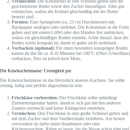
Vermischen:
Die Keksbrösel in eine Schüssel geben und die
geschmolzene Butter sowie den Zucker hinzufügen. Alles gut
vermischen, sodass die Krümel gleichmäßig mit der Butter
benetzt sind.
Formen:
Eine Springform (ca. 23 cm Durchmesser) mit
Backpapier auslegen oder einfetten. Die Keksmasse in die Form
geben und mit einem Löffel oder den Händen fest andrücken,
sodass ein gleichmäßiger Boden entsteht. Achte darauf, dass der
Boden schön kompakt ist, damit er später nicht zerbröselt.
Vorbacken (optional):
Für einen besonders knusprigen Boden
kannst du ihn für ca. 8-10 Minuten bei 180°C (Ober-/Unterhitze)
vorbacken. Dies ist jedoch kein Muss.
Die Käsekuchenmasse: Cremigkeit pur
Die Käsekuchenmasse ist das Herzstück unseres Kuchens. Sie sollte
cremig, luftig und perfekt abgeschmeckt sein.
Frischkäse vorbereiten:
Der Frischkäse sollte unbedingt
Zimmertemperatur haben, damit er sich gut mit den anderen
Zutaten vermischt und keine Klümpchen entstehen.
Vermischen:
Den Frischkäse in eine große Schüssel geben und
mit dem Zucker und dem Vanilleextrakt verrühren. Am besten
verwendest du dafür einen Handmixer oder eine
Küchenmaschine. Rühre so lange, bis die Masse schön glatt und