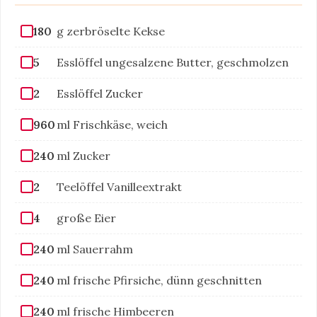
180
g zerbröselte Kekse
5
Esslöffel ungesalzene Butter, geschmolzen
2
Esslöffel Zucker
960
ml Frischkäse, weich
240
ml Zucker
2
Teelöffel Vanilleextrakt
4
große Eier
240
ml Sauerrahm
240
ml frische Pfirsiche, dünn geschnitten
240
ml frische Himbeeren