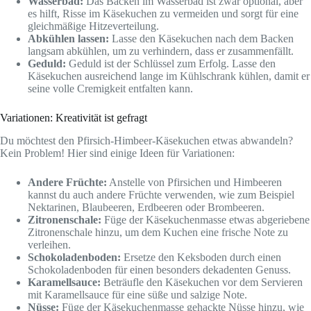
Wasserbad:
Das Backen im Wasserbad ist zwar optional, aber
es hilft, Risse im Käsekuchen zu vermeiden und sorgt für eine
gleichmäßige Hitzeverteilung.
Abkühlen lassen:
Lasse den Käsekuchen nach dem Backen
langsam abkühlen, um zu verhindern, dass er zusammenfällt.
Geduld:
Geduld ist der Schlüssel zum Erfolg. Lasse den
Käsekuchen ausreichend lange im Kühlschrank kühlen, damit er
seine volle Cremigkeit entfalten kann.
Variationen: Kreativität ist gefragt
Du möchtest den Pfirsich-Himbeer-Käsekuchen etwas abwandeln?
Kein Problem! Hier sind einige Ideen für Variationen:
Andere Früchte:
Anstelle von Pfirsichen und Himbeeren
kannst du auch andere Früchte verwenden, wie zum Beispiel
Nektarinen, Blaubeeren, Erdbeeren oder Brombeeren.
Zitronenschale:
Füge der Käsekuchenmasse etwas abgeriebene
Zitronenschale hinzu, um dem Kuchen eine frische Note zu
verleihen.
Schokoladenboden:
Ersetze den Keksboden durch einen
Schokoladenboden für einen besonders dekadenten Genuss.
Karamellsauce:
Beträufle den Käsekuchen vor dem Servieren
mit Karamellsauce für eine süße und salzige Note.
Nüsse:
Füge der Käsekuchenmasse gehackte Nüsse hinzu, wie