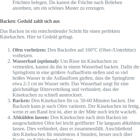
Früchten belegen. Du kannst die Früchte nach Belieben
anordnen, um ein schönes Muster zu erzeugen.
Backen: Geduld zahlt sich aus
Das Backen ist ein entscheidender Schritt für einen perfekten
Käsekuchen. Hier ist Geduld gefragt.
Ofen vorheizen:
Den Backofen auf 160°C (Ober-/Unterhitze)
vorheizen.
Wasserbad (optional):
Um Risse im Käsekuchen zu
vermeiden, kannst du ihn in einem Wasserbad backen. Dafür die
Springform in eine größere Auflaufform stellen und so viel
heißes Wasser in die Auflaufform gießen, dass die Springform
etwa 2-3 cm im Wasser steht. Das Wasserbad sorgt für eine
gleichmäßige Hitzeverteilung und verhindert, dass der
Käsekuchen zu schnell austrocknet.
Backen:
Den Käsekuchen für ca. 50-60 Minuten backen. Die
Backzeit kann je nach Ofen variieren. Der Käsekuchen ist fertig,
wenn er am Rand fest ist, aber in der Mitte noch leicht wackelt.
Abkühlen lassen:
Den Käsekuchen nach dem Backen im
ausgeschalteten Ofen bei leicht geöffneter Tür langsam abkühlen
lassen. Dies verhindert, dass er zusammenfällt. Anschließend
den Käsekuchen für mindestens 4 Stunden, besser noch über
Nacht, im Kühlschrank kühlen.