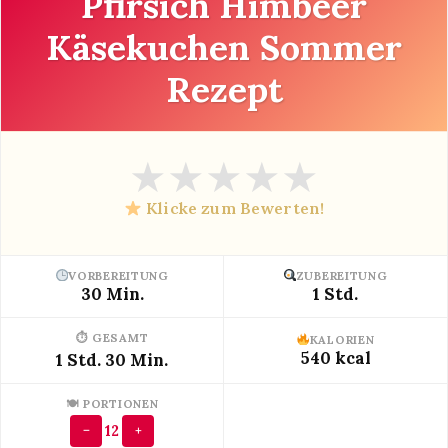
Pfirsich Himbeer
Käsekuchen Sommer
Rezept
★
★
★
★
★
Klicke zum Bewerten!
VORBEREITUNG
ZUBEREITUNG
30 Min.
1 Std.
⏱ GESAMT
KALORIEN
540 kcal
1 Std. 30 Min.
🍽 PORTIONEN
12
−
+