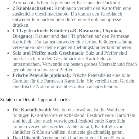
Aroma hat als bereits geriebener Käse aus der Packung.
2 Knoblauchzehen:
Knoblauch verleiht den Kartoffeln eine
zusätzliche Geschmacksnote. Du kannst den Knoblauch
entweder fein hacken oder durch eine Knoblauchpresse
drücken.
1 TL getrocknete Kräuter (z.B. Rosmarin, Thymian,
Oregano):
Kräuter sind das i-Tüpfelchen auf den Parmesan
Kartoffeln. Du kannst entweder eine fertige Kräutermischung
verwenden oder deine eigenen Lieblingskräuter kombinieren.
Salz und Pfeffer nach Geschmack:
Salz und Pfeffer sind
unerlässlich, um den Geschmack der Kartoffeln zu
unterstreichen. Verwende am besten grobes Meersalz und frisch
gemahlenen schwarzen Pfeffer.
Frische Petersilie (optional):
Frische Petersilie ist eine tolle
Garnitur für die Parmesan Kartoffeln. Sie verleiht dem Gericht
eine frische Note und macht es optisch ansprechender.
Zutaten im Detail: Tipps und Tricks
Die Kartoffelwahl:
Wie bereits erwähnt, ist die Wahl der
richtigen Kartoffelsorte entscheidend. Festkochende Kartoffeln
sind ideal, aber auch vorwiegend festkochende Kartoffeln
können verwendet werden. Achte darauf, Kartoffeln von
ähnlicher Größe zu wählen, damit sie gleichmäßig garen.
Das Olivenöl:
Verwende ein hochwertiges Olivenöl extra