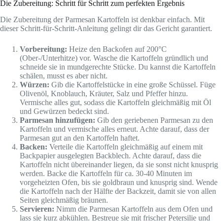
Die Zubereitung: Schritt für Schritt zum perfekten Ergebnis
Die Zubereitung der Parmesan Kartoffeln ist denkbar einfach. Mit
dieser Schritt-für-Schritt-Anleitung gelingt dir das Gericht garantiert.
Vorbereitung:
Heize den Backofen auf 200°C
(Ober-/Unterhitze) vor. Wasche die Kartoffeln gründlich und
schneide sie in mundgerechte Stücke. Du kannst die Kartoffeln
schälen, musst es aber nicht.
Würzen:
Gib die Kartoffelstücke in eine große Schüssel. Füge
Olivenöl, Knoblauch, Kräuter, Salz und Pfeffer hinzu.
Vermische alles gut, sodass die Kartoffeln gleichmäßig mit Öl
und Gewürzen bedeckt sind.
Parmesan hinzufügen:
Gib den geriebenen Parmesan zu den
Kartoffeln und vermische alles erneut. Achte darauf, dass der
Parmesan gut an den Kartoffeln haftet.
Backen:
Verteile die Kartoffeln gleichmäßig auf einem mit
Backpapier ausgelegten Backblech. Achte darauf, dass die
Kartoffeln nicht übereinander liegen, da sie sonst nicht knusprig
werden. Backe die Kartoffeln für ca. 30-40 Minuten im
vorgeheizten Ofen, bis sie goldbraun und knusprig sind. Wende
die Kartoffeln nach der Hälfte der Backzeit, damit sie von allen
Seiten gleichmäßig bräunen.
Servieren:
Nimm die Parmesan Kartoffeln aus dem Ofen und
lass sie kurz abkühlen. Bestreue sie mit frischer Petersilie und