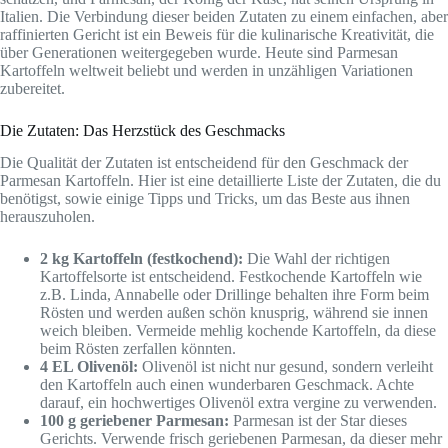
Italien. Die Verbindung dieser beiden Zutaten zu einem einfachen, aber
raffinierten Gericht ist ein Beweis für die kulinarische Kreativität, die
über Generationen weitergegeben wurde. Heute sind Parmesan
Kartoffeln weltweit beliebt und werden in unzähligen Variationen
zubereitet.
Die Zutaten: Das Herzstück des Geschmacks
Die Qualität der Zutaten ist entscheidend für den Geschmack der
Parmesan Kartoffeln. Hier ist eine detaillierte Liste der Zutaten, die du
benötigst, sowie einige Tipps und Tricks, um das Beste aus ihnen
herauszuholen.
2 kg Kartoffeln (festkochend):
Die Wahl der richtigen
Kartoffelsorte ist entscheidend. Festkochende Kartoffeln wie
z.B. Linda, Annabelle oder Drillinge behalten ihre Form beim
Rösten und werden außen schön knusprig, während sie innen
weich bleiben. Vermeide mehlig kochende Kartoffeln, da diese
beim Rösten zerfallen könnten.
4 EL Olivenöl:
Olivenöl ist nicht nur gesund, sondern verleiht
den Kartoffeln auch einen wunderbaren Geschmack. Achte
darauf, ein hochwertiges Olivenöl extra vergine zu verwenden.
100 g geriebener Parmesan:
Parmesan ist der Star dieses
Gerichts. Verwende frisch geriebenen Parmesan, da dieser mehr