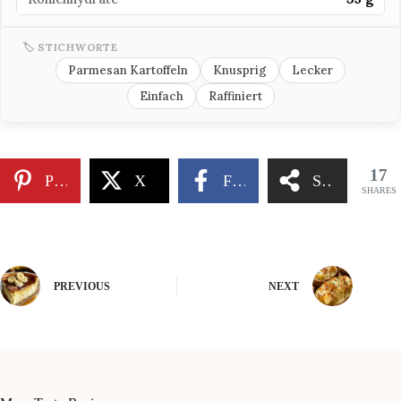
🏷 STICHWORTE
Parmesan Kartoffeln
Knusprig
Lecker
Einfach
Raffiniert
17
Pinterest
X
Facebook
Share
SHARES
PREVIOUS
NEXT