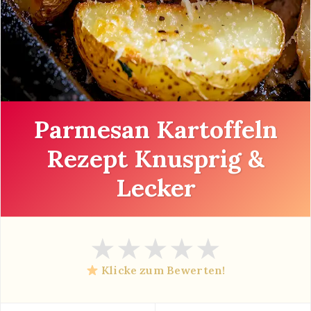
Parmesan Kartoffeln
Rezept Knusprig &
Lecker
★
★
★
★
★
Klicke zum Bewerten!