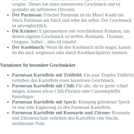
vergine. Dieses hat einen intensiveren Geschmack und ist
gesünder als raffiniertes Olivenöl.
Der Parmesan:
Frischer Parmesan ist ein Muss! Kaufe ein
Stück Parmesan am Stück und reibe ihn selbst. Der Geschmack
ist unvergleichlich.
Die Kräuter:
Experimentiere mit verschiedenen Kräutern, um
deinen eigenen Geschmack zu treffen. Rosmarin, Thymian,
Oregano, Salbei – alles ist erlaubt!
Der Knoblauch:
Wenn du den Knoblauch nicht magst, kannst
du ihn auch weglassen oder durch Knoblauchpulver ersetzen.
Variationen für besondere Geschmäcker
Parmesan Kartoffeln mit Trüffelöl:
Ein paar Tropfen Trüffelöl
verleihen den Kartoffeln einen luxuriösen Geschmack.
Parmesan Kartoffeln mit Chili:
Für alle, die es gerne scharf
mögen, können etwas Chili-Flocken oder Cayennepfeffer
hinzufügen.
Parmesan Kartoffeln mit Speck:
Knusprig gebratener Speck
ist eine tolle Ergänzung zu den Parmesan Kartoffeln.
Parmesan Kartoffeln mit Rosmarin und Zitrone:
Rosmarin
und Zitronenschale verleihen den Kartoffeln eine frische,
mediterrane Note.