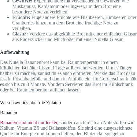
Gewürze:
Experimentiere mit verschiedenen Gewürzen wie
Muskatnuss, Kardamom oder Ingwer, um dem Brot eine
besondere Note zu verleihen.
Früchte:
Füge andere Früchte wie Blaubeeren, Himbeeren oder
Cranberries hinzu, um dem Brot eine fruchtige Note zu
verleihen.
Glasur:
Verziere das abgekühlte Brot mit einer einfachen Glasur
aus Puderzucker und Milch oder mit einer Nutella-Glasur.
Aufbewahrung
Das Nutella Bananenbrot kann bei Raumtemperatur in einem
luftdichten Behälter bis zu 3 Tage aufbewahrt werden. Um es länger
haltbar zu machen, kannst du es auch einfrieren. Wickle das Brot dazu
fest in Frischhaltefolie und dann in Alufolie ein. Im Gefrierschrank hält
es sich bis zu 3 Monate. Vor dem Servieren das Brot im Kühlschrank
oder bei Raumtemperatur auftauen lassen.
Wissenswertes über die Zutaten
Bananen
Bananen sind nicht nur lecker
, sondern auch reich an Nährstoffen wie
Kalium, Vitamin B6 und Ballaststoffen. Sie sind eine ausgezeichnete
Quelle für Energie und können helfen, den Blutzuckerspiegel zu