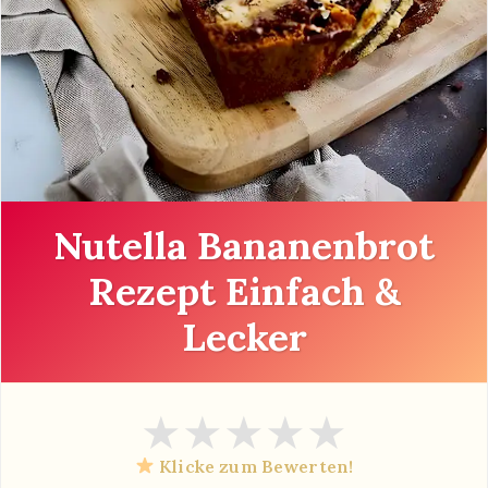
Nutella Bananenbrot
Rezept Einfach &
Lecker
★
★
★
★
★
Klicke zum Bewerten!