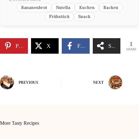
Bananenbrot
Nutella
Kuchen
Backen
Frühstück
Snack
1
Pinterest
X
Facebook
Share
SHARE
PREVIOUS
NEXT
More Tasty Recipes