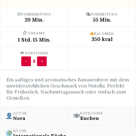
VORBEREITUNG
ZUBEREITUNG
20 Min.
55 Min.
⏱ GESAMT
KALORIEN
350 kcal
1 Std. 15 Min.
🍽 PORTIONEN
8
−
+
Ein saftiges und aromatisches Bananenbrot mit dem
unwiderstehlichen Geschmack von Nutella. Perfekt
für Frühstück, Nachmittagssnack oder einfach zum
Genießen.
AUTOR
KATEGORIE
🍽
Nora
Kuchen
KÜCHE
Internationale Küche