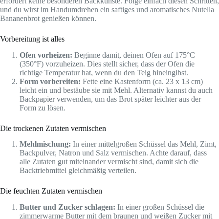
erfordert keine besonderen Backkünste. Folge einfach diesen Schritten,
und du wirst im Handumdrehen ein saftiges und aromatisches Nutella
Bananenbrot genießen können.
Vorbereitung ist alles
Ofen vorheizen:
Beginne damit, deinen Ofen auf 175°C
(350°F) vorzuheizen. Dies stellt sicher, dass der Ofen die
richtige Temperatur hat, wenn du den Teig hineingibst.
Form vorbereiten:
Fette eine Kastenform (ca. 23 x 13 cm)
leicht ein und bestäube sie mit Mehl. Alternativ kannst du auch
Backpapier verwenden, um das Brot später leichter aus der
Form zu lösen.
Die trockenen Zutaten vermischen
Mehlmischung:
In einer mittelgroßen Schüssel das Mehl, Zimt,
Backpulver, Natron und Salz vermischen. Achte darauf, dass
alle Zutaten gut miteinander vermischt sind, damit sich die
Backtriebmittel gleichmäßig verteilen.
Die feuchten Zutaten vermischen
Butter und Zucker schlagen:
In einer großen Schüssel die
zimmerwarme Butter mit dem braunen und weißen Zucker mit