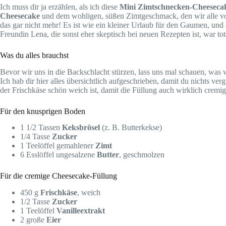
Ich muss dir ja erzählen, als ich diese
Mini Zimtschnecken-Cheeseca
Cheesecake
und dem wohligen, süßen Zimtgeschmack, den wir alle vo
das gar nicht mehr! Es ist wie ein kleiner Urlaub für den Gaumen, und d
Freundin Lena, die sonst eher skeptisch bei neuen Rezepten ist, war tot
Was du alles brauchst
Bevor wir uns in die Backschlacht stürzen, lass uns mal schauen, was
Ich hab dir hier alles übersichtlich aufgeschrieben, damit du nichts ver
der Frischkäse schön weich ist, damit die Füllung auch wirklich cremig
Für den knusprigen Boden
1 1/2 Tassen
Keksbrösel
(z. B. Butterkekse)
1/4 Tasse
Zucker
1 Teelöffel gemahlener
Zimt
6 Esslöffel ungesalzene
Butter
, geschmolzen
Für die cremige Cheesecake-Füllung
450 g
Frischkäse
, weich
1/2 Tasse
Zucker
1 Teelöffel
Vanilleextrakt
2 große
Eier