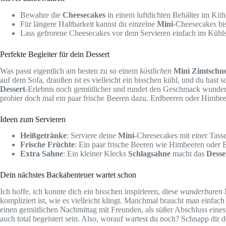
Bewahre die
Cheesecakes
in einem luftdichten Behälter im Kühl
Für längere Haltbarkeit kannst du einzelne
Mini
-Cheesecakes bis
Lass gefrorene Cheesecakes vor dem Servieren einfach im Kühls
Perfekte Begleiter für dein Dessert
Was passt eigentlich am besten zu so einem
köstlichen
Mini Zimtschn
auf dem Sofa, draußen ist es vielleicht ein bisschen kühl, und du hast 
Dessert
-Erlebnis noch gemütlicher und rundet den Geschmack wunderba
probier doch mal ein paar frische Beeren dazu. Erdbeeren oder Himbeer
Ideen zum Servieren
Heißgetränke
: Serviere deine
Mini
-Cheesecakes mit einer Tass
Frische Früchte
: Ein paar frische Beeren wie Himbeeren oder
Extra Sahne
: Ein kleiner Klecks
Schlagsahne
macht das
Desse
Dein nächstes Backabenteuer wartet schon
Ich hoffe, ich konnte dich ein bisschen inspirieren, diese
wunderbaren
kompliziert ist, wie es vielleicht klingt. Manchmal braucht man einfac
einen gemütlichen Nachmittag mit Freunden, als süßer Abschluss eines E
auch total begeistert sein. Also, worauf wartest du noch? Schnapp dir d