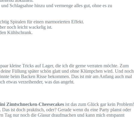
hließend abkühlen.
ne und Schlagsahne hinzu und vermenge alles gut, ohne es zu
htig Spiralen für einen marmorierten Effekt.
er noch leicht wackelig ist.
 den Kühlschrank.
paar kleine Tricks auf Lager, die ich dir gerne verraten möchte. Zum
ss deine Füllung später schön glatt und ohne Klümpchen wird. Und noch
nnte beim Backen Risse bekommen. Das ist mir am Anfang auch mal
auch etwas verzeihender, was das angeht.
ini Zimtschnecken-Cheesecakes
ist das zum Glück gar kein Problem!
. Das ist doch praktisch, oder? Gerade wenn du eine Party planst oder
sten Tag nur noch die Glasur draufmachen und kann mich entspannt