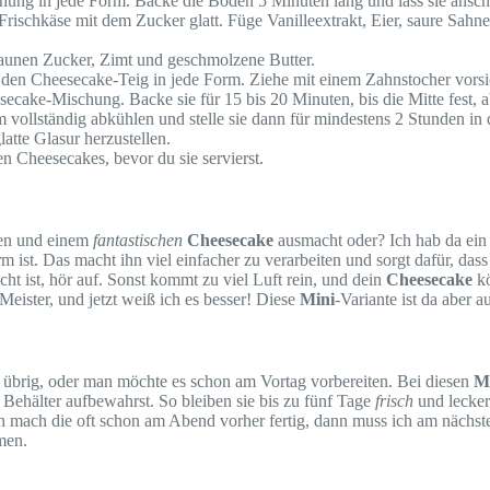
schung in jede Form. Backe die Böden 5 Minuten lang und lass sie ansc
 Frischkäse mit dem Zucker glatt. Füge Vanilleextrakt, Eier, saure Sah
raunen Zucker, Zimt und geschmolzene Butter.
 den Cheesecake-Teig in jede Form. Ziehe mit einem Zahnstocher vorsic
secake-Mischung. Backe sie für 15 bis 20 Minuten, bis die Mitte fest, ab
 vollständig abkühlen und stelle sie dann für mindestens 2 Stunden in
tte Glasur herzustellen.
en Cheesecakes, bevor du sie servierst.
ten und einem
fantastischen
Cheesecake
ausmacht oder? Ich hab da ein 
 ist. Das macht ihn viel einfacher zu verarbeiten und sorgt dafür, da
ht ist, hör auf. Sonst kommt zu viel Luft rein, und dein
Cheesecake
kö
ister, und jetzt weiß ich es besser! Diese
Mini
-Variante ist da aber 
übrig, oder man möchte es schon am Vortag vorbereiten. Bei diesen
M
 Behälter aufbewahrst. So bleiben sie bis zu fünf Tage
frisch
und lecker
Ich mach die oft schon am Abend vorher fertig, dann muss ich am näch
men.