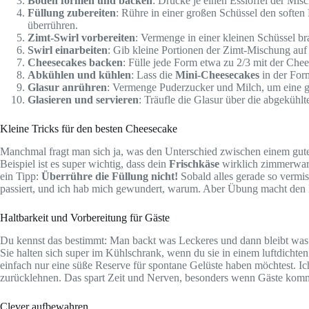
Boden formen und backen
: Drücke je einen Esslöffel der Mi
Füllung zubereiten
: Rühre in einer großen Schüssel den soften
überrühren.
Zimt-Swirl vorbereiten
: Vermenge in einer kleinen Schüssel b
Swirl einarbeiten
: Gib kleine Portionen der Zimt-Mischung auf
Cheesecakes backen
: Fülle jede Form etwa zu 2/3 mit der Chee
Abkühlen und kühlen
: Lass die
Mini-Cheesecakes
in der Form
Glasur anrühren
: Vermenge Puderzucker und Milch, um eine gla
Glasieren und servieren
: Träufle die Glasur über die abgekühlt
Kleine Tricks für den besten Cheesecake
Manchmal fragt man sich ja, was den Unterschied zwischen einem gu
Beispiel ist es super wichtig, dass dein
Frischkäse
wirklich zimmerwarm
ein Tipp:
Überrühre die Füllung nicht!
Sobald alles gerade so vermisc
passiert, und ich hab mich gewundert, warum. Aber Übung macht den Me
Haltbarkeit und Vorbereitung für Gäste
Du kennst das bestimmt: Man backt was Leckeres und dann bleibt was 
Sie halten sich super im Kühlschrank, wenn du sie in einem luftdichten
einfach nur eine süße Reserve für spontane Gelüste haben möchtest. 
zurücklehnen. Das spart Zeit und Nerven, besonders wenn Gäste kom
Clever aufbewahren