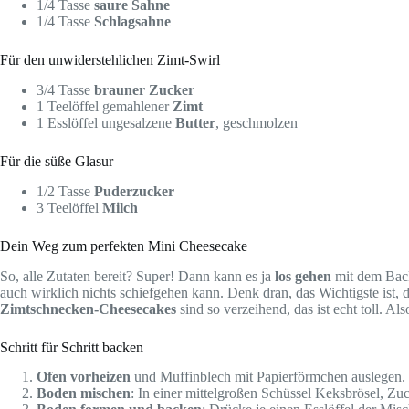
1/4 Tasse
saure Sahne
1/4 Tasse
Schlagsahne
Für den unwiderstehlichen Zimt-Swirl
3/4 Tasse
brauner Zucker
1 Teelöffel gemahlener
Zimt
1 Esslöffel ungesalzene
Butter
, geschmolzen
Für die süße Glasur
1/2 Tasse
Puderzucker
3 Teelöffel
Milch
Dein Weg zum perfekten Mini Cheesecake
So, alle Zutaten bereit? Super! Dann kann es ja
los gehen
mit dem Backe
auch wirklich nichts schiefgehen kann. Denk dran, das Wichtigste ist,
Zimtschnecken-Cheesecakes
sind so verzeihend, das ist echt toll. A
Schritt für Schritt backen
Ofen vorheizen
und Muffinblech mit Papierförmchen auslegen. 
Boden mischen
: In einer mittelgroßen Schüssel Keksbrösel, Zu