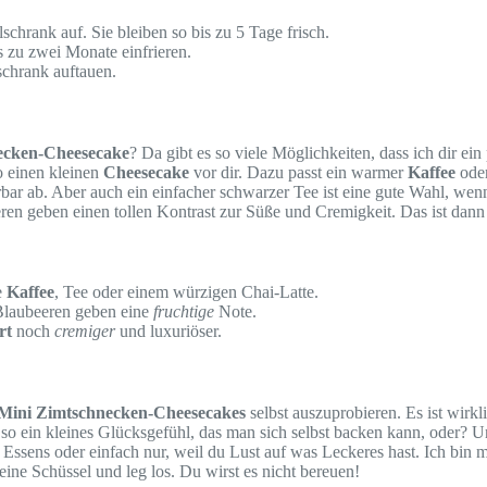
schrank auf. Sie bleiben so bis zu 5 Tage frisch.
 zu zwei Monate einfrieren.
chrank auftauen.
ecken-Cheesecake
? Da gibt es so viele Möglichkeiten, dass ich dir ein
so einen kleinen
Cheesecake
vor dir. Dazu passt ein warmer
Kaffee
ode
r ab. Aber auch ein einfacher schwarzer Tee ist eine gute Wahl, wenn
en geben einen tollen Kontrast zur Süße und Cremigkeit. Das ist dann 
e
Kaffee
, Tee oder einem würzigen Chai-Latte.
 Blaubeeren geben eine
fruchtige
Note.
rt
noch
cremiger
und luxuriöser.
Mini Zimtschnecken-Cheesecakes
selbst auszuprobieren. Es ist wirkl
h so ein kleines Glücksgefühl, das man sich selbst backen kann, oder? 
ssens oder einfach nur, weil du Lust auf was Leckeres hast. Ich bin mi
eine Schüssel und leg los. Du wirst es nicht bereuen!