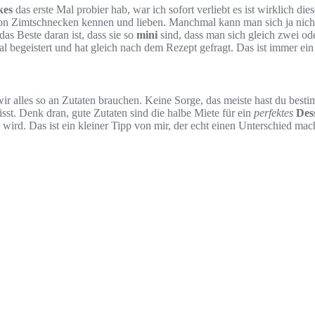
kes
das erste Mal probier hab, war ich sofort verliebt es ist wirklich d
n Zimtschnecken kennen und lieben. Manchmal kann man sich ja nicht
as Beste daran ist, dass sie so
mini
sind, dass man sich gleich zwei od
al begeistert und hat gleich nach dem Rezept gefragt. Das ist immer ein
 wir alles so an Zutaten brauchen. Keine Sorge, das meiste hast du be
gisst. Denk dran, gute Zutaten sind die halbe Miete für ein
perfektes
Des
 wird. Das ist ein kleiner Tipp von mir, der echt einen Unterschied mac