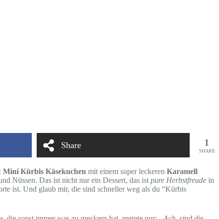
1
Share
SHARE
:
Mini Kürbis Käsekuchen
mit einem super leckeren
Karamell
nd Nüssen. Das ist nicht nur ein Dessert, das ist
pure Herbstfreude
in
rte ist. Und glaub mir, die sind schneller weg als du “Kürbis
lga, die sonst immer was zu meckern hat, meinte nur:
„Ach, sind die