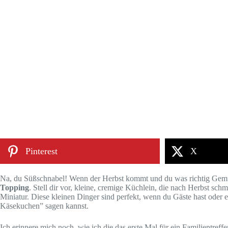
Pinterest
X
Na, du Süßschnabel! Wenn der Herbst kommt und du was richtig Gemüt
Topping
. Stell dir vor, kleine, cremige Küchlein, die nach Herbst sc
Miniatur. Diese kleinen Dinger sind perfekt, wenn du Gäste hast oder e
Käsekuchen” sagen kannst.
Ich erinnere mich noch, wie ich die das erste Mal für ein Familientref