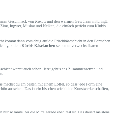
n ganzen Geschmack von
Kürbis
und den warmen Gewürzen mitbringt.
 Zimt, Ingwer, Muskat und Nelken, die einfach perfekt zum Kürbis
cht kommt dann vorsichtig auf die Frischkäseschicht in den Förmchen.
icht gibt dem
Kürbis Käsekuchen
seinen unverwechselbaren
bisschicht wartet auch schon. Jetzt geht’s ans Zusammensetzen und
en.
s machst du am besten mit einem Löffel, so dass jede Form eine
chön aussehen. Das ist ein bisschen wie kleine Kunstwerke schaffen,
 nur so lange, bis die Mitte gerade eben fest ist. Das dauert meistens