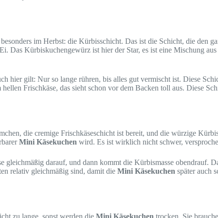
besonders im Herbst: die Kürbisschicht. Das ist die Schicht, die de
. Das Kürbiskuchengewürz ist hier der Star, es ist eine Mischung aus
er gilt: Nur so lange rühren, bis alles gut vermischt ist. Diese Schi
ellen Frischkäse, das sieht schon vor dem Backen toll aus. Diese Sch
örmchen, die cremige Frischkäseschicht ist bereit, und die würzige Kür
rbarer
Mini Käsekuchen
wird. Es ist wirklich nicht schwer, versproch
se gleichmäßig darauf, und dann kommt die Kürbismasse obendrauf. Da
en relativ gleichmäßig sind, damit die
Mini Käsekuchen
später auch s
nicht zu lange, sonst werden die
Mini Käsekuchen
trocken. Sie brauchen