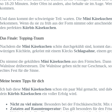
so 18-20 Minuten. Jeder Ofen ist anders, also behalte sie im Auge. Wenn
kommen.
Und dann kommt der schwierigste Teil: warten. Die
Mini Käsekuche
bekommen. Wenn du sie zu früh aus der Form nimmst oder anschneidest (
den perfekten
Kürbis Käsekuchen
.
Das Finale: Topping-Traum
Nachdem die
Mini Käsekuchen
schön durchgekühlt sind, kommt das a
würzigen Küchlein, gekrönt mit einem Klecks
Schlagsahne
, einem g
Du nimmst die gekühlten
Mini Käsekuchen
aus den Förmchen. Dann ko
Walnüsse drüberstreuen. Die Walnüsse geben nicht nur Geschmack, son
echtes Fest für die Sinne.
Meine besten Tipps für dich
Ich hab diese
Mini Käsekuchen
schon ein paar Mal gemacht, und dabei 
dein
Kürbis Käsekuchen
ein voller Erfolg wird.
Nicht zu viel mixen
: Besonders bei der Frischkäseschicht. Mix nu
Zutaten auf Raumtemperatur
: Das gilt besonders für den Fr