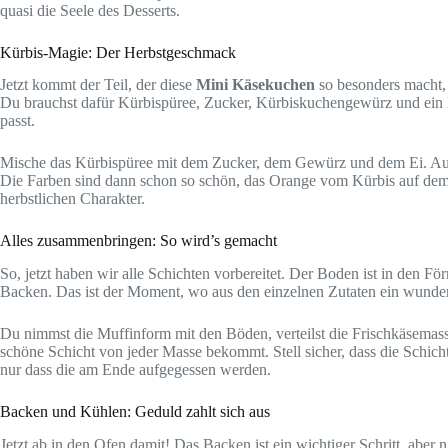
quasi die Seele des Desserts.
Kürbis-Magie: Der Herbstgeschmack
Jetzt kommt der Teil, der diese
Mini Käsekuchen
so besonders macht, 
Du brauchst dafür Kürbispüree, Zucker, Kürbiskuchengewürz und ein Ei
passt.
Mische das Kürbispüree mit dem Zucker, dem Gewürz und dem Ei. Auch hi
Die Farben sind dann schon so schön, das Orange vom Kürbis auf dem h
herbstlichen Charakter.
Alles zusammenbringen: So wird’s gemacht
So, jetzt haben wir alle Schichten vorbereitet. Der Boden ist in den F
Backen. Das ist der Moment, wo aus den einzelnen Zutaten ein wunde
Du nimmst die Muffinform mit den Böden, verteilst die Frischkäsemas
schöne Schicht von jeder Masse bekommt. Stell sicher, dass die Schicht
nur dass die am Ende aufgegessen werden.
Backen und Kühlen: Geduld zahlt sich aus
Jetzt ab in den Ofen damit! Das Backen ist ein wichtiger Schritt, aber 