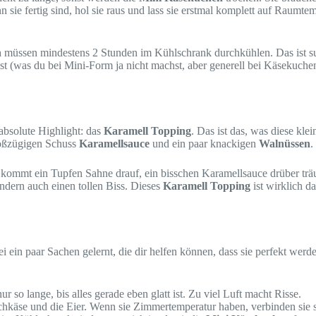
 sie fertig sind, hol sie raus und lass sie erstmal komplett auf Raumte
n
müssen mindestens 2 Stunden im Kühlschrank durchkühlen. Das ist supe
was du bei Mini-Form ja nicht machst, aber generell bei Käsekuchen), f
bsolute Highlight: das
Karamell Topping
. Das ist das, was diese kl
roßzügigen Schuss
Karamellsauce
und ein paar knackigen
Walnüssen
.
mmt ein Tupfen Sahne drauf, ein bisschen Karamellsauce drüber träufe
dern auch einen tollen Biss. Dieses
Karamell Topping
ist wirklich d
ein paar Sachen gelernt, die dir helfen können, dass sie perfekt werde
r so lange, bis alles gerade eben glatt ist. Zu viel Luft macht Risse.
ischkäse und die Eier. Wenn sie Zimmertemperatur haben, verbinden sie 