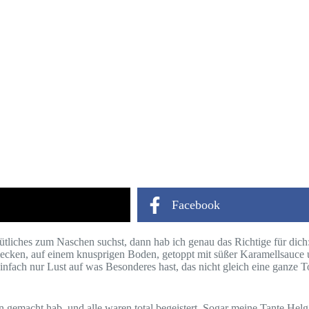
Facebook
liches zum Naschen suchst, dann hab ich genau das Richtige für dich
hmecken, auf einem knusprigen Boden, getoppt mit süßer Karamellsauce u
infach nur Lust auf was Besonderes hast, das nicht gleich eine ganze To
fen gemacht hab, und alle waren total begeistert. Sogar meine Tante He