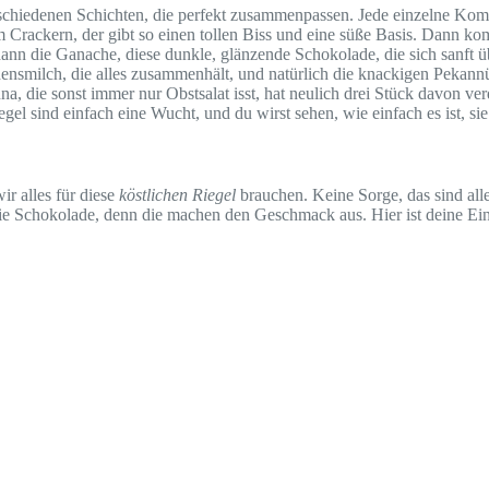
schiedenen Schichten, die perfekt zusammenpassen. Jede einzelne Kom
m Crackern, der gibt so einen tollen Biss und eine süße Basis. Dann k
nn die Ganache, diese dunkle, glänzende Schokolade, die sich sanft übe
ensmilch, die alles zusammenhält, und natürlich die knackigen Pekan
, die sonst immer nur Obstsalat isst, hat neulich drei Stück davon ver
el sind einfach eine Wucht, und du wirst sehen, wie einfach es ist, si
ir alles für diese
köstlichen Riegel
brauchen. Keine Sorge, das sind all
die Schokolade, denn die machen den Geschmack aus. Hier ist deine Eink