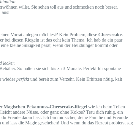
ination
.
verwöhnen willst. Sie sehen toll aus und schmecken noch besser.
 aus!
kleinen Vorrat anlegen möchtest? Kein Problem, diese
Cheesecake
-
 bei diesen Riegeln ist das echt kein Thema. Ich hab da ein paar
 eine kleine Süßigkeit parat, wenn der Heißhunger kommt oder
d lecker
.
 Behälter. So halten sie sich bis zu 3 Monate. Perfekt für spontane
er wieder
perfekt
und bereit zum Verzehr. Kein Erhitzen nötig, kalt
er
Magischen Pekannuss-Cheesecake-Riegel
wie ich beim Teilen
elleicht andere Nüsse, oder ganz ohne Kokos? Trau dich ruhig, ein
 du Freude daran hast. Ich bin mir sicher, deine Familie und Freunde
en und lass die Magie geschehen! Und wenn du das Rezept probierst sag