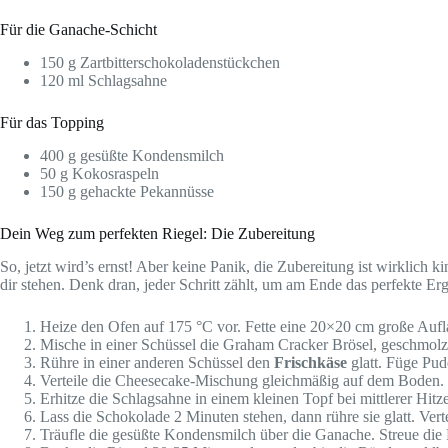
Für die Ganache-Schicht
150 g Zartbitterschokoladenstückchen
120 ml Schlagsahne
Für das Topping
400 g gesüßte Kondensmilch
50 g Kokosraspeln
150 g gehackte Pekannüsse
Dein Weg zum perfekten Riegel: Die Zubereitung
So, jetzt wird’s ernst! Aber keine Panik, die Zubereitung ist wirklich 
dir stehen. Denk dran, jeder Schritt zählt, um am Ende das perfekte E
Heize den Ofen auf 175 °C vor. Fette eine 20×20 cm große Aufl
Mische in einer Schüssel die Graham Cracker Brösel, geschmol
Rühre in einer anderen Schüssel den
Frischkäse
glatt. Füge Pud
Verteile die Cheesecake-Mischung gleichmäßig auf dem Boden.
Erhitze die Schlagsahne in einem kleinen Topf bei mittlerer Hitz
Lass die Schokolade 2 Minuten stehen, dann rühre sie glatt. Ver
Träufle die gesüßte Kondensmilch über die Ganache. Streue di