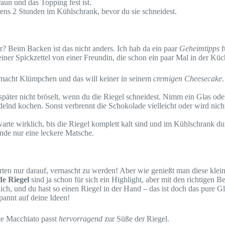
aun und das Topping fest ist.
tens 2 Stunden im Kühlschrank, bevor du sie schneidest.
? Beim Backen ist das nicht anders. Ich hab da ein paar
Geheimtipps
f
einer Spickzettel von einer Freundin, die schon ein paar Mal in der K
e macht Klümpchen und das will keiner in seinem
cremigen Cheesecake
 später nicht bröselt, wenn du die Riegel schneidest. Nimm ein Glas od
delnd kochen. Sonst verbrennt die Schokolade vielleicht oder wird nicht
r warte wirklich, bis die Riegel komplett kalt sind und im Kühlschrank
Ende nur eine leckere Matsche.
rten nur darauf, vernascht zu werden! Aber wie genießt man diese klei
e Riegel
sind ja schon für sich ein Highlight, aber mit den richtigen Beg
ich, und du hast so einen Riegel in der Hand – das ist doch das pure Gl
spannt auf deine Ideen!
tte Macchiato passt
hervorragend
zur Süße der Riegel.