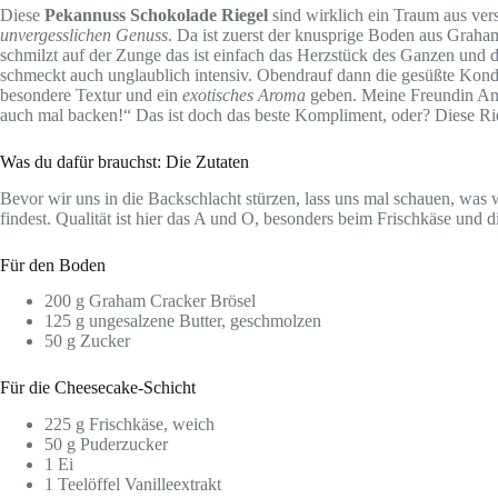
Diese
Pekannuss Schokolade Riegel
sind wirklich ein Traum aus ver
unvergesslichen Genuss
. Da ist zuerst der knusprige Boden aus Graha
schmilzt auf der Zunge das ist einfach das Herzstück des Ganzen und da
schmeckt auch unglaublich intensiv. Obendrauf dann die gesüßte Kond
besondere Textur und ein
exotisches Aroma
geben. Meine Freundin Anna
auch mal backen!“ Das ist doch das beste Kompliment, oder? Diese Rieg
Was du dafür brauchst: Die Zutaten
Bevor wir uns in die Backschlacht stürzen, lass uns mal schauen, was w
findest. Qualität ist hier das A und O, besonders beim Frischkäse und 
Für den Boden
200 g Graham Cracker Brösel
125 g ungesalzene Butter, geschmolzen
50 g Zucker
Für die Cheesecake-Schicht
225 g Frischkäse, weich
50 g Puderzucker
1 Ei
1 Teelöffel Vanilleextrakt