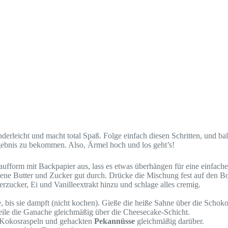
kinderleicht und macht total Spaß. Folge einfach diesen Schritten, und b
rgebnis zu bekommen. Also, Ärmel hoch und los geht’s!
aufform mit Backpapier aus, lass es etwas überhängen für eine einfach
zene Butter und Zucker gut durch. Drücke die Mischung fest auf den 
erzucker, Ei und Vanilleextrakt hinzu und schlage alles cremig.
e, bis sie dampft (nicht kochen). Gieße die heiße Sahne über die Schok
teile die Ganache gleichmäßig über die Cheesecake-Schicht.
e Kokosraspeln und gehackten
Pekannüsse
gleichmäßig darüber.