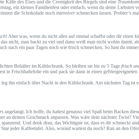
ie Kälte des Eises und die Cremigkeit des Riegels sind eine
Traumkomb
urtstag, ein kleines Familienfest oder einfach, wenn du deine Liebsten 
f können die Schokolade noch
intensiver
schmecken lassen. Probier’s mal
sch
! Aber was, wenn du nicht alles auf einmal schaffst oder dir einen 
as nicht, man backt zu viel und dann weiß man nicht wohin damit, aber
uch nach ein paar Tagen noch wie frisch schmecken. So hast du immer
tdichten Behälter im Kühlschrank. So bleiben sie bis zu 5 Tage
frisch un
fest in Frischhaltefolie ein und pack sie dann in einen gefriergeeigneten
 leg ihn einfach über Nacht in den Kühlschrank. Am nächsten Tag ist 
rs
angelangt. Ich hoffe, du hattest genauso viel Spaß beim Backen dies
 super an deinen Geschmack anpassen. Was wäre dein nächster Twist? Vi
 spannend. Und denk dran, das Wichtigste ist, dass es dir schmeckt und
 Star jeder Kaffeetafel. Also, worauf wartest du noch? Ran an den Of