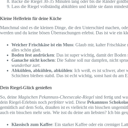
Backe die Riegel 30-35 Minuten lang oder bis die Ränder goldbr
Lass die Riegel vollständig abkühlen und kühle sie dann mindes
Kleine Helferlein für deine Küche
Manchmal sind es die kleinen Dinge, die den Unterschied machen, oder
werden und du keine bösen Überraschungen erlebst. Das ist wie ein kl
Weicher Frischkäse ist ein Muss
: Glaub mir, kalter Frischkäs
alles schön glatt.
Boden fest andrücken
: Das ist super wichtig, damit der Boden
Ganache nicht kochen
: Die Sahne soll nur dampfen, nicht spru
wunderbar zart
.
Abkühlen, abkühlen, abkühlen
: Ich weiß, es ist schwer, abe
Schichten bleiben stabil. Das ist echt wichtig, sonst hast du am 
Dein Riegel-Glück genießen
So, deine
Magischen Pekannuss-Cheesecake-Riegel
sind fertig und wa
dein Riegel-Erlebnis noch
perfekter
wird. Diese
Pekannuss Schokolad
gemütlich auf dem Sofa, draußen ist es vielleicht ein bisschen ungemütl
auch ein bisschen mehr sein. Wie isst du deine am liebsten? Ich bin ge
Klassisch zum Kaffee
: Ein starker Kaffee oder ein cremiger La