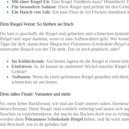
Mit einer Kugel Eis
: Eine Kugel Vanilleeis dazu? Himmlisch! D
Für besondere Anlässe
: Diese Riegel sind perfekt für den Geb
Ein Hauch von Salz
: Ein paar Fleur de Sel Flocken obendrau
Dein Riegel-Vorrat: So bleiben sie frisch
Du hast es geschafft, die Riegel sind gebacken und schmecken
fantasti
Riegel sind super dankbar, wenn es ums Aufbewahren geht. Wer kennt d
Tipps für dich, damit deine
Magischen Pekannuss-Schokolade-Riegel
a
unerwartet Besuch vor der Tür steht. Das ist doch praktisch, oder?
Im Kühlschrank
: Am besten lagerst du die Riegel in einem luf
Einfrieren
: Ja, du kannst sie einfrieren! Wickel einzelne Riegel 
Gelüste!
Auftauen
: Wenn du einen gefrorenen Riegel genießen möchtest,
schmecken sie am besten.
Dein süßes Finale: Varianten und mehr
So, mein lieber Backfreund, wir sind am Ende unseres
süßen Abenteue
dieses Rezepts. Diese Riegel sind wirklich vielseitig und lassen sich
bisschen zu experimentieren, das macht das Backen doch erst so richtig
werden diese
Pekannuss Schokolade Riegel
lieben, und du wirst zum
mir Bescheid, wie es dir gefallen hat!