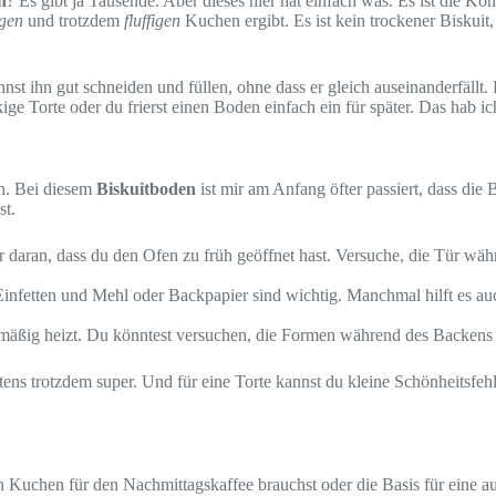
n
? Es gibt ja Tausende. Aber dieses hier hat einfach was. Es ist die
igen
und trotzdem
fluffigen
Kuchen ergibt. Es ist kein trockener Biskuit,
kannst ihn gut schneiden und füllen, ohne dass er gleich auseinanderfällt
ige Torte oder du frierst einen Boden einfach ein für später. Das hab ic
ch. Bei diesem
Biskuitboden
ist mir am Anfang öfter passiert, dass di
st.
daran, dass du den Ofen zu früh geöffnet hast. Versuche, die Tür währ
Einfetten und Mehl oder Backpapier sind wichtig. Manchmal hilft es a
mäßig heizt. Du könntest versuchen, die Formen während des Backens 
stens trotzdem super. Und für eine Torte kannst du kleine Schönheitsf
en Kuchen für den Nachmittagskaffee brauchst oder die Basis für eine a