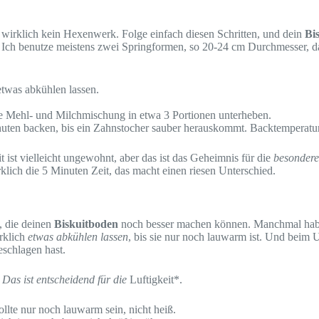
 wirklich kein Hexenwerk. Folge einfach diesen Schritten, und dein
Bi
bt. Ich benutze meistens zwei Springformen, so 20-24 cm Durchmesser, d
twas abkühlen lassen.
e Mehl- und Milchmischung in etwa 3 Portionen unterheben.
inuten backen, bis ein Zahnstocher sauber herauskommt. Backtemperatu
 ist vielleicht ungewohnt, aber das ist das Geheimnis für die
besondere 
klich die 5 Minuten Zeit, das macht einen riesen Unterschied.
n, die deinen
Biskuitboden
noch besser machen können. Manchmal hab i
irklich
etwas abkühlen lassen
, bis sie nur noch lauwarm ist. Und beim 
eschlagen hast.
 Das ist entscheidend für die
Luftigkeit*.
lte nur noch lauwarm sein, nicht heiß.