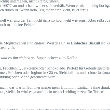
chtig unterheben, nicht kräftig rühren.
it 160°C an und schau, wie er sich verhält. Wenn er nicht richtig hoch
 durch ist. Wenn kein Teig mehr dran klebt, ist er fertig.
ell war und der Teig nicht ganz so hoch geht wie sonst. Aber selbst da
uch mal kleine Fehler.
Die Möglichkeiten sind
endlos
! Weil das ein so
Einfacher Biskuit
ist, k
reativität.
 und iss ihn einfach so.
Super lecker* zum Kaffee.
ne, Früchten, Quarkcreme oder Schokolade. Perfekt für Geburtstagstorte
es, Früchten oder Joghurt in Gläser. Sieht toll aus und schmeckt fanta
 Pudding oder Sahne geschichtet wird.
acht, das war im Sommer immer mein Highlight. Einfach Sahne drauf, ga
s, vielleicht wird es ja auch dein neues Lieblingsrezept für Torten!