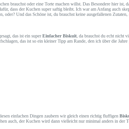
hen brauchst oder eine Torte machen willst. Das Besondere hier ist, das
afür, dass der Kuchen super saftig bleibt. Ich war am Anfang auch ske
en, oder? Und das Schöne ist, du brauchst keine ausgefallenen Zutaten,
esagt, das ist ein super
Einfacher Biskuit
, da brauchst du echt nicht 
chlagen, das ist so ein kleiner Tipp am Rande, den ich über die Jahre ge
 diesen einfachen Dingen zaubern wir gleich einen richtig fluffigen
Bisk
en auch, der Kuchen wird dann vielleicht nur minimal anders in der Te