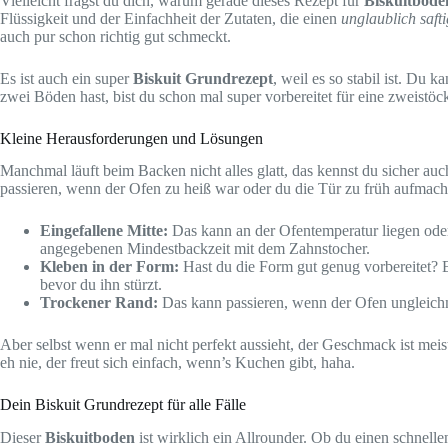
Vielleicht fragst du dich, warum gerade dieses Rezept für
Biskuitbode
Flüssigkeit und der Einfachheit der Zutaten, die einen
unglaublich saft
auch pur schon richtig gut schmeckt.
Es ist auch ein super
Biskuit Grundrezept
, weil es so stabil ist. Du 
zwei Böden hast, bist du schon mal super vorbereitet für eine zweistöck
Kleine Herausforderungen und Lösungen
Manchmal läuft beim Backen nicht alles glatt, das kennst du sicher au
passieren, wenn der Ofen zu heiß war oder du die Tür zu früh aufmach
Eingefallene Mitte:
Das kann an der Ofentemperatur liegen oder 
angegebenen Mindestbackzeit mit dem Zahnstocher.
Kleben in der Form:
Hast du die Form gut genug vorbereitet? 
bevor du ihn stürzt.
Trockener Rand:
Das kann passieren, wenn der Ofen ungleich
Aber selbst wenn er mal nicht perfekt aussieht, der Geschmack ist mei
eh nie, der freut sich einfach, wenn’s Kuchen gibt, haha.
Dein Biskuit Grundrezept für alle Fälle
Dieser
Biskuitboden
ist wirklich ein Allrounder. Ob du einen schnell