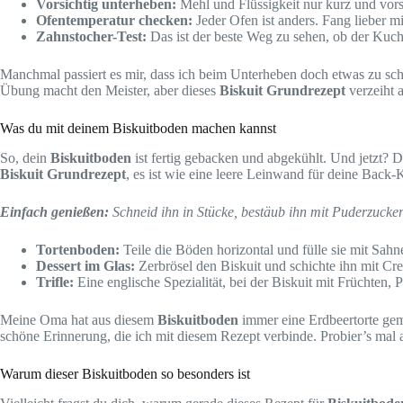
Vorsichtig unterheben:
Mehl und Flüssigkeit nur kurz und vorsi
Ofentemperatur checken:
Jeder Ofen ist anders. Fang lieber m
Zahnstocher-Test:
Das ist der beste Weg zu sehen, ob der Kuchen
Manchmal passiert es mir, dass ich beim Unterheben doch etwas zu schn
Übung macht den Meister, aber dieses
Biskuit Grundrezept
verzeiht a
Was du mit deinem Biskuitboden machen kannst
So, dein
Biskuitboden
ist fertig gebacken und abgekühlt. Und jetzt? 
Biskuit Grundrezept
, es ist wie eine leere Leinwand für deine Back-K
Einfach genießen:
Schneid ihn in Stücke, bestäub ihn mit Puderzucker
Tortenboden:
Teile die Böden horizontal und fülle sie mit Sah
Dessert im Glas:
Zerbrösel den Biskuit und schichte ihn mit Crem
Trifle:
Eine englische Spezialität, bei der Biskuit mit Früchten,
Meine Oma hat aus diesem
Biskuitboden
immer eine Erdbeertorte gem
schöne Erinnerung, die ich mit diesem Rezept verbinde. Probier’s mal au
Warum dieser Biskuitboden so besonders ist