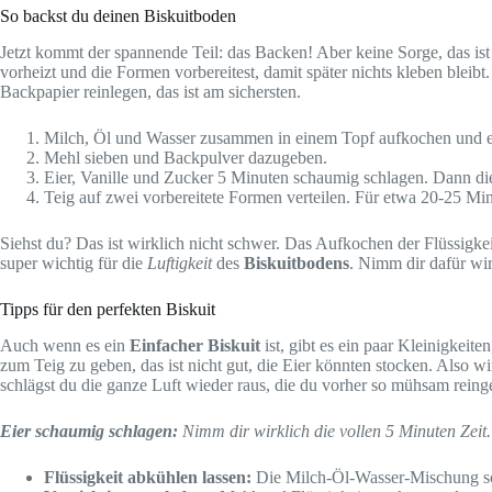
So backst du deinen Biskuitboden
Jetzt kommt der spannende Teil: das Backen! Aber keine Sorge, das ist
vorheizt und die Formen vorbereitest, damit später nichts kleben blei
Backpapier reinlegen, das ist am sichersten.
Milch, Öl und Wasser zusammen in einem Topf aufkochen und e
Mehl sieben und Backpulver dazugeben.
Eier, Vanille und Zucker 5 Minuten schaumig schlagen. Dann di
Teig auf zwei vorbereitete Formen verteilen. Für etwa 20-25 M
Siehst du? Das ist wirklich nicht schwer. Das Aufkochen der Flüssigkeit
super wichtig für die
Luftigkeit
des
Biskuitbodens
. Nimm dir dafür wir
Tipps für den perfekten Biskuit
Auch wenn es ein
Einfacher Biskuit
ist, gibt es ein paar Kleinigkeite
zum Teig zu geben, das ist nicht gut, die Eier könnten stocken. Also w
schlägst du die ganze Luft wieder raus, die du vorher so mühsam reing
Eier schaumig schlagen:
Nimm dir wirklich die vollen 5 Minuten Zeit.
Flüssigkeit abkühlen lassen:
Die Milch-Öl-Wasser-Mischung sol