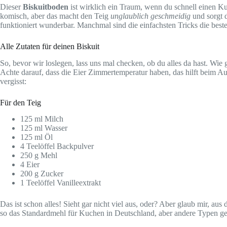
Dieser
Biskuitboden
ist wirklich ein Traum, wenn du schnell einen Kuc
komisch, aber das macht den Teig
unglaublich geschmeidig
und sorgt d
funktioniert wunderbar. Manchmal sind die einfachsten Tricks die best
Alle Zutaten für deinen Biskuit
So, bevor wir loslegen, lass uns mal checken, ob du alles da hast. Wie g
Achte darauf, dass die Eier Zimmertemperatur haben, das hilft beim Aufs
vergisst:
Für den Teig
125 ml Milch
125 ml Wasser
125 ml Öl
4 Teelöffel Backpulver
250 g Mehl
4 Eier
200 g Zucker
1 Teelöffel Vanilleextrakt
Das ist schon alles! Sieht gar nicht viel aus, oder? Aber glaub mir, aus
so das Standardmehl für Kuchen in Deutschland, aber andere Typen geh