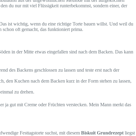
 Kombination aus der ungewöhnlichen Methode mit der aufgekochten
 den du nur mit viel Flüssigkeit runterbekommst, sondern einer, der
. Das ist wichtig, wenn du eine richtige Torte bauen willst. Und weil du
h schon oft gemacht, das funktioniert prima.
e Böden in der Mitte etwas eingefallen sind nach dem Backen. Das kann
end des Backens geschlossen zu lassen und teste erst nach der
uch, den Kuchen nach dem Backen kurz in der Form stehen zu lassen,
einmal zu drehen.
ehler ja gut mit Creme oder Früchten verstecken. Mein Mann merkt das
ufwendige Festtagstorte suchst, mit diesem
Biskuit Grundrezept
liegst