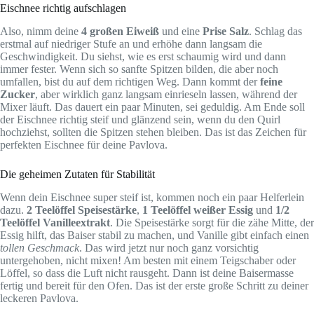
Eischnee richtig aufschlagen
Also, nimm deine
4 großen Eiweiß
und eine
Prise Salz
. Schlag das
erstmal auf niedriger Stufe an und erhöhe dann langsam die
Geschwindigkeit. Du siehst, wie es erst schaumig wird und dann
immer fester. Wenn sich so sanfte Spitzen bilden, die aber noch
umfallen, bist du auf dem richtigen Weg. Dann kommt der
feine
Zucker
, aber wirklich ganz langsam einrieseln lassen, während der
Mixer läuft. Das dauert ein paar Minuten, sei geduldig. Am Ende soll
der Eischnee richtig steif und glänzend sein, wenn du den Quirl
hochziehst, sollten die Spitzen stehen bleiben. Das ist das Zeichen für
perfekten Eischnee für deine Pavlova.
Die geheimen Zutaten für Stabilität
Wenn dein Eischnee super steif ist, kommen noch ein paar Helferlein
dazu.
2 Teelöffel Speisestärke
,
1 Teelöffel weißer Essig
und
1/2
Teelöffel Vanilleextrakt
. Die Speisestärke sorgt für die zähe Mitte, der
Essig hilft, das Baiser stabil zu machen, und Vanille gibt einfach einen
tollen Geschmack
. Das wird jetzt nur noch ganz vorsichtig
untergehoben, nicht mixen! Am besten mit einem Teigschaber oder
Löffel, so dass die Luft nicht rausgeht. Dann ist deine Baisermasse
fertig und bereit für den Ofen. Das ist der erste große Schritt zu deiner
leckeren Pavlova.