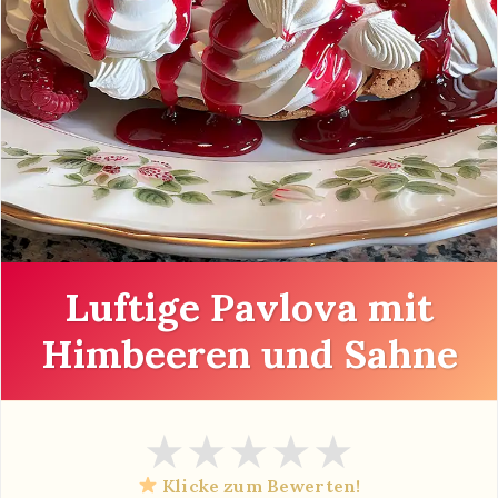
Luftige Pavlova mit
Himbeeren und Sahne
★
★
★
★
★
Klicke zum Bewerten!