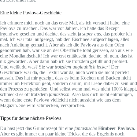
Eine kleine Pavlova-Geschichte
Ich erinnere mich noch an das erste Mal, als ich versucht habe, eine
Pavlova zu machen. Das war vor Jahren, ich hatte das Rezept
irgendwo gesehen und dachte, das sieht ja
super aus
, das probier ich
mal. Ich war total aufgeregt, hab den Eischnee aufgeschlagen, alles
nach Anleitung gemacht. Aber als ich die Pavlova aus dem Ofen
genommen hab, war sie an der Oberfläche total gerissen, sah aus wie
eine Mondlandschaft! Ich war erst enttäuscht, dachte, oh nein, das ist
nix geworden. Aber dann hab ich sie trotzdem gefüllt und probiert.
Und weißt du was? Sie war
trotzdem unglaublich lecker
! Der
Geschmack war da, die Textur war da, auch wenn sie nicht perfekt
aussah. Das hat mir gezeigt, dass es beim Kochen und Backen nicht
immer um Perfektion geht, sondern darum, mit Liebe dabei zu sein und
den Prozess zu genießen. Und selbst wenn mal was nicht 100% klappt,
schmeckt es oft trotzdem
fantastisch
. Also lass dich nicht entmutigen,
wenn deine erste Pavlova vielleicht nicht aussieht wie aus dem
Magazin. Sie wird schmecken, versprochen.
Tipps für deine nächste Pavlova
Du hast jetzt das Grundrezept für eine
fantastische
Himbeer Pavlova
.
Aber es gibt immer ein paar kleine Tricks, die das Ergebnis noch