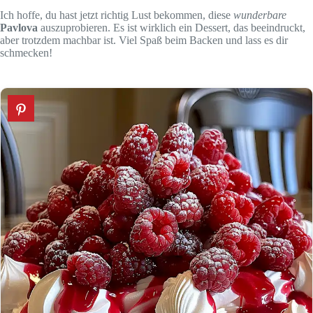
Ich hoffe, du hast jetzt richtig Lust bekommen, diese
wunderbare
Pavlova
auszuprobieren. Es ist wirklich ein Dessert, das beeindruckt,
aber trotzdem machbar ist. Viel Spaß beim Backen und lass es dir
schmecken!