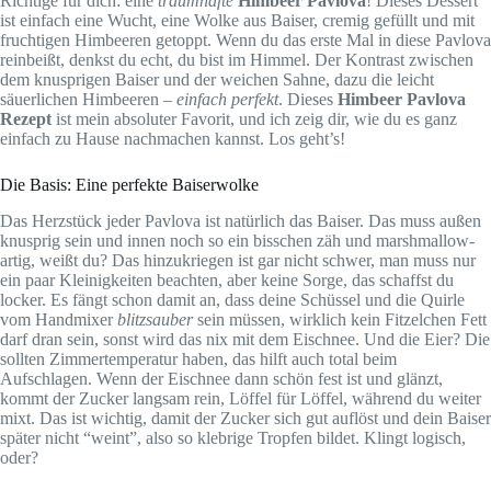
Richtige für dich: eine
traumhafte
Himbeer Pavlova
! Dieses Dessert
ist einfach eine Wucht, eine Wolke aus Baiser, cremig gefüllt und mit
fruchtigen Himbeeren getoppt. Wenn du das erste Mal in diese Pavlova
reinbeißt, denkst du echt, du bist im Himmel. Der Kontrast zwischen
dem knusprigen Baiser und der weichen Sahne, dazu die leicht
säuerlichen Himbeeren –
einfach perfekt
. Dieses
Himbeer Pavlova
Rezept
ist mein absoluter Favorit, und ich zeig dir, wie du es ganz
einfach zu Hause nachmachen kannst. Los geht’s!
Die Basis: Eine perfekte Baiserwolke
Das Herzstück jeder Pavlova ist natürlich das Baiser. Das muss außen
knusprig sein und innen noch so ein bisschen zäh und marshmallow-
artig, weißt du? Das hinzukriegen ist gar nicht schwer, man muss nur
ein paar Kleinigkeiten beachten, aber keine Sorge, das schaffst du
locker. Es fängt schon damit an, dass deine Schüssel und die Quirle
vom Handmixer
blitzsauber
sein müssen, wirklich kein Fitzelchen Fett
darf dran sein, sonst wird das nix mit dem Eischnee. Und die Eier? Die
sollten Zimmertemperatur haben, das hilft auch total beim
Aufschlagen. Wenn der Eischnee dann schön fest ist und glänzt,
kommt der Zucker langsam rein, Löffel für Löffel, während du weiter
mixt. Das ist wichtig, damit der Zucker sich gut auflöst und dein Baiser
später nicht “weint”, also so klebrige Tropfen bildet. Klingt logisch,
oder?