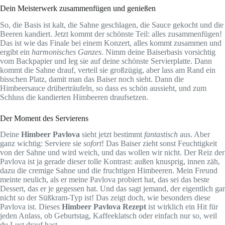
Dein Meisterwerk zusammenfügen und genießen
So, die Basis ist kalt, die Sahne geschlagen, die Sauce gekocht und die
Beeren kandiert. Jetzt kommt der schönste Teil: alles zusammenfügen!
Das ist wie das Finale bei einem Konzert, alles kommt zusammen und
ergibt ein
harmonisches Ganzes
. Nimm deine Baiserbasis vorsichtig
vom Backpapier und leg sie auf deine schönste Servierplatte. Dann
kommt die Sahne drauf, verteil sie großzügig, aber lass am Rand ein
bisschen Platz, damit man das Baiser noch sieht. Dann die
Himbeersauce drüberträufeln, so dass es schön aussieht, und zum
Schluss die kandierten Himbeeren draufsetzen.
Der Moment des Servierens
Deine
Himbeer Pavlova
sieht jetzt bestimmt
fantastisch
aus. Aber
ganz wichtig: Serviere sie
sofort
! Das Baiser zieht sonst Feuchtigkeit
von der Sahne und wird weich, und das wollen wir nicht. Der Reiz der
Pavlova ist ja gerade dieser tolle Kontrast: außen knusprig, innen zäh,
dazu die cremige Sahne und die fruchtigen Himbeeren. Mein Freund
meinte neulich, als er meine Pavlova probiert hat, das sei das beste
Dessert, das er je gegessen hat. Und das sagt jemand, der eigentlich gar
nicht so der Süßkram-Typ ist! Das zeigt doch, wie besonders diese
Pavlova ist. Dieses
Himbeer Pavlova Rezept
ist wirklich ein Hit für
jeden Anlass, ob Geburtstag, Kaffeeklatsch oder einfach nur so, weil
du Lust drauf hast.