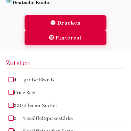
Deutsche Küche
🖨 Drucken
Pinterest
Zutaten
4
große Eiweiß
Prise Salz
200
g feiner Zucker
2
Teelöffel Speisestärke
1
Teelöffel weißer Essig