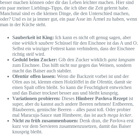
besser machen können oder dir das Leben leichter machen. Hier sind
ein paar meiner Lieblings-Tipps, die ich über die Zeit gelernt habe.
Manchmal sind es die kleinen Dinge, die den Unterschied machen,
oder? Und es ist ja immer gut, ein paar Asse im Ärmel zu haben, wenn
man in der Küche steht.
Sauberkeit ist King:
Ich kann es nicht oft genug sagen, aber
eine
wirklich saubere
Schüssel für den Eischnee ist das A und O.
Selbst ein winziger Fettrest kann verhindern, dass der Eischnee
richtig steif wird.
Geduld beim Zucker:
Gib den Zucker wirklich
ganz langsam
zum Eischnee. Das hilft nicht nur gegen das Weinen, sondern
macht das Baiser auch stabiler.
Ofentür offen lassen:
Wenn die Backzeit vorbei ist und der
Ofen aus ist, klemm einen Holzlöffel in die Ofentür, damit sie
einen Spalt offen bleibt. So kann die Feuchtigkeit entweichen
und das Baiser trocknet besser aus und bleibt knusprig.
Variationen probieren:
Dieses
Himbeer Pavlova Rezept
ist
super, aber du kannst auch andere Beeren nehmen! Erdbeeren,
Blaubeeren, gemischte Beeren – alles passt toll. Oder probier
mal Maracuja-Sauce statt Himbeere, das ist auch
mega lecker
.
Nicht zu früh zusammenbauen:
Denk dran, die Pavlova erst
kurz vor dem Servieren zusammenzusetzen, damit das Baiser
knusprig bleibt.