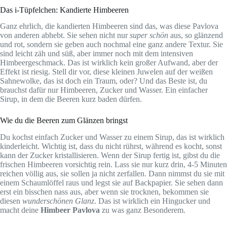
Das i-Tüpfelchen: Kandierte Himbeeren
Ganz ehrlich, die kandierten Himbeeren sind das, was diese Pavlova
von anderen abhebt. Sie sehen nicht nur
super schön
aus, so glänzend
und rot, sondern sie geben auch nochmal eine ganz andere Textur. Sie
sind leicht zäh und süß, aber immer noch mit dem intensiven
Himbeergeschmack. Das ist wirklich kein großer Aufwand, aber der
Effekt ist riesig. Stell dir vor, diese kleinen Juwelen auf der weißen
Sahnewolke, das ist doch ein Traum, oder? Und das Beste ist, du
brauchst dafür nur Himbeeren, Zucker und Wasser. Ein einfacher
Sirup, in dem die Beeren kurz baden dürfen.
Wie du die Beeren zum Glänzen bringst
Du kochst einfach Zucker und Wasser zu einem Sirup, das ist wirklich
kinderleicht. Wichtig ist, dass du nicht rührst, während es kocht, sonst
kann der Zucker kristallisieren. Wenn der Sirup fertig ist, gibst du die
frischen Himbeeren vorsichtig rein. Lass sie nur kurz drin, 4-5 Minuten
reichen völlig aus, sie sollen ja nicht zerfallen. Dann nimmst du sie mit
einem Schaumlöffel raus und legst sie auf Backpapier. Sie sehen dann
erst ein bisschen nass aus, aber wenn sie trocknen, bekommen sie
diesen
wunderschönen Glanz
. Das ist wirklich ein Hingucker und
macht deine
Himbeer Pavlova
zu was ganz Besonderem.