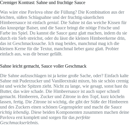
Cremiger Kontrast: Sahne und fruchtige Sauce
Was wäre eine Pavlova ohne die Füllung? Die Kombination aus der
leichten, süßen Schlagsahne und der fruchtig-säuerlichen
Himbeersauce ist einfach
genial
. Die Sahne ist das weiche Kissen für
das knusprige Baiser, und die Sauce bringt die nötige Frische und
Farbe ins Spiel. Du kannst die Sauce ganz glatt machen, indem du sie
durch ein Sieb streichst, oder du lässt die kleinen Himbeerkerne drin,
das ist Geschmackssache. Ich mag beides, manchmal mag ich die
kleinen Kerne für die Textur, manchmal lieber ganz glatt. Probier
einfach aus, was dir besser gefällt.
Sahne leicht gemacht, Sauce voller Geschmack
Die Sahne aufzuschlagen ist ja keine große Sache, oder? Einfach kalte
Sahne mit Puderzucker und Vanilleextrakt mixen, bis sie schön cremig
ist und weiche Spitzen zieht. Nicht zu lange, wie gesagt, sonst hast du
Butter, das wäre schade. Die Himbeersauce ist auch super schnell
gemacht. Himbeeren, Zucker und Zitrone in den Topf, kurz köcheln
lassen, fertig. Die Zitrone ist wichtig, die gibt der Süße der Himbeeren
und des Zuckers einen schönen Gegenspieler und macht die Sauce
richtig lebendig
. Diese beiden Komponenten zusammen machen deine
Pavlova erst komplett und sorgen für das
perfekte
Geschmackserlebnis
.