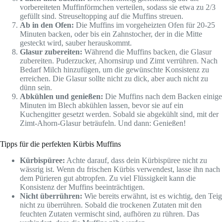
vorbereiteten Muffinförmchen verteilen, sodass sie etwa zu 2/3
gefüllt sind. Streuseltopping auf die Muffins streuen.
Ab in den Ofen:
Die Muffins im vorgeheizten Ofen für 20-25
Minuten backen, oder bis ein Zahnstocher, der in die Mitte
gesteckt wird, sauber herauskommt.
Glasur zubereiten:
Während die Muffins backen, die Glasur
zubereiten. Puderzucker, Ahornsirup und Zimt verrühren. Nach
Bedarf Milch hinzufügen, um die gewünschte Konsistenz zu
erreichen. Die Glasur sollte nicht zu dick, aber auch nicht zu
dünn sein.
Abkühlen und genießen:
Die Muffins nach dem Backen einige
Minuten im Blech abkühlen lassen, bevor sie auf ein
Kuchengitter gesetzt werden. Sobald sie abgekühlt sind, mit der
Zimt-Ahorn-Glasur beträufeln. Und dann: Genießen!
Tipps für die perfekten Kürbis Muffins
Kürbispüree:
Achte darauf, dass dein Kürbispüree nicht zu
wässrig ist. Wenn du frischen Kürbis verwendest, lasse ihn nach
dem Pürieren gut abtropfen. Zu viel Flüssigkeit kann die
Konsistenz der Muffins beeinträchtigen.
Nicht überrühren:
Wie bereits erwähnt, ist es wichtig, den Teig
nicht zu überrühren. Sobald die trockenen Zutaten mit den
feuchten Zutaten vermischt sind, aufhören zu rühren. Das