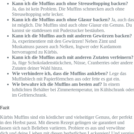
Kann ich die Muffins auch ohne Streuseltopping backen?
Ja, das ist kein Problem. Die Muffins schmecken auch ohne
Streuseltopping sehr lecker.
Kann ich die Muffins auch ohne Glasur backen?
Ja, auch das
ist möglich. Die Muffins sind auch ohne Glasur ein Genuss. Du
kannst sie stattdessen mit Puderzucker bestäuben.
Kann ich die Muffins auch mit anderen Gewürzen backen?
Ja, experimentiere mit den Gewürzen! Neben Zimt und
Muskatnuss passen auch Nelken, Ingwer oder Kardamom
hervorragend zu Kürbis.
Kann ich die Muffins auch mit anderen Zutaten verfeinern?
Ja, füge Schokoladenstückchen, Nüsse, Cranberries oder andere
Zutaten deiner Wahl hinzu.
Wie verhindere ich, dass die Muffins ankleben?
Lege das
Muffinblech mit Papierförmchen aus oder fette es gut ein.
Wie bewahre ich die Muffins am besten auf?
In einem
luftdichten Behälter bei Zimmertemperatur, im Kühlschrank oder
im Gefrierschrank.
Fazit
Kürbis Muffins sind ein köstlicher und vielseitiger Genuss, der perfekt
in den Herbst passt. Mit diesem Rezept gelingen sie garantiert und
lassen sich nach Belieben variieren. Probiere es aus und verwöhne
dich und deine Lieben mit diesen herbstlichen Leckereien! Und vergiss