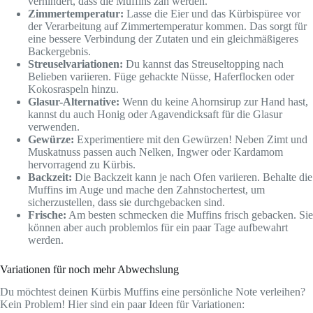
verhindert, dass die Muffins zäh werden.
Zimmertemperatur:
Lasse die Eier und das Kürbispüree vor
der Verarbeitung auf Zimmertemperatur kommen. Das sorgt für
eine bessere Verbindung der Zutaten und ein gleichmäßigeres
Backergebnis.
Streuselvariationen:
Du kannst das Streuseltopping nach
Belieben variieren. Füge gehackte Nüsse, Haferflocken oder
Kokosraspeln hinzu.
Glasur-Alternative:
Wenn du keine Ahornsirup zur Hand hast,
kannst du auch Honig oder Agavendicksaft für die Glasur
verwenden.
Gewürze:
Experimentiere mit den Gewürzen! Neben Zimt und
Muskatnuss passen auch Nelken, Ingwer oder Kardamom
hervorragend zu Kürbis.
Backzeit:
Die Backzeit kann je nach Ofen variieren. Behalte die
Muffins im Auge und mache den Zahnstochertest, um
sicherzustellen, dass sie durchgebacken sind.
Frische:
Am besten schmecken die Muffins frisch gebacken. Sie
können aber auch problemlos für ein paar Tage aufbewahrt
werden.
Variationen für noch mehr Abwechslung
Du möchtest deinen Kürbis Muffins eine persönliche Note verleihen?
Kein Problem! Hier sind ein paar Ideen für Variationen: