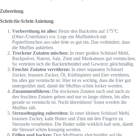
Zubereitung
Schritt-für-Schritt Anleitung
Vorbereitung ist alles:
Heize den Backofen auf 175°C
(Ober-/Unterhitze) vor. Lege ein Muffinblech mit
Papierförmchen aus oder fette es gut ein. Das verhindert, dass
die Muffins ankleben.
Trockene Zutaten mischen:
In einer großen Schüssel Mehl,
Backpulver, Natron, Salz, Zimt und Muskatnuss gut vermischen.
So verteilen sich die Backtriebmittel und Gewürze gleichmäßig.
Feuchte Zutaten verrühren:
In einer separaten Schüssel
Zucker, braunen Zucker, Öl, Kürbispüree und Eier verrühren,
bis alles gut vermischt ist. Hier ist es wichtig, dass die Eier gut
untergerührt sind, damit die Muffins schön locker werden.
Zusammenführen:
Die trockenen Zutaten nach und nach zu
den feuchten Zutaten geben und nur so lange rühren, bis alles
gerade so vermischt ist. Nicht überrühren! Sonst werden die
Muffins zäh.
Streuseltopping zubereiten:
In einer kleinen Schüssel Mehl,
braunen Zucker, kalte Butter und Zimt mit den Fingern zu
Streuseln verarbeiten. Die Butter sollte wirklich kalt sein, damit
die Streusel schön knusprig werden.
Füllen und backen:
Den Muffinteig gleichmäßig auf die