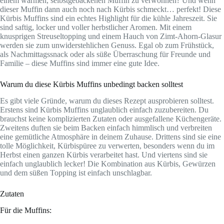
einem warmen, selbstgebackenen Muffin zu verwöhnen? Und wenn
dieser Muffin dann auch noch nach Kürbis schmeckt… perfekt! Diese
Kürbis Muffins sind ein echtes Highlight für die kühle Jahreszeit. Sie
sind saftig, locker und voller herbstlicher Aromen. Mit einem
knusprigen Streuseltopping und einem Hauch von Zimt-Ahorn-Glasur
werden sie zum unwiderstehlichen Genuss. Egal ob zum Frühstück,
als Nachmittagssnack oder als süße Überraschung für Freunde und
Familie – diese Muffins sind immer eine gute Idee.
Warum du diese Kürbis Muffins unbedingt backen solltest
Es gibt viele Gründe, warum du dieses Rezept ausprobieren solltest.
Erstens sind Kürbis Muffins unglaublich einfach zuzubereiten. Du
brauchst keine komplizierten Zutaten oder ausgefallene Küchengeräte.
Zweitens duften sie beim Backen einfach himmlisch und verbreiten
eine gemütliche Atmosphäre in deinem Zuhause. Drittens sind sie eine
tolle Möglichkeit, Kürbispüree zu verwerten, besonders wenn du im
Herbst einen ganzen Kürbis verarbeitet hast. Und viertens sind sie
einfach unglaublich lecker! Die Kombination aus Kürbis, Gewürzen
und dem süßen Topping ist einfach unschlagbar.
Zutaten
Für die Muffins: