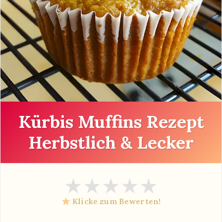
Kürbis Muffins Rezept
Herbstlich & Lecker
★
★
★
★
★
Klicke zum Bewerten!