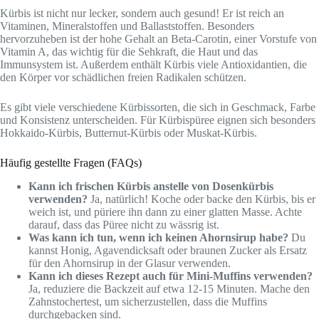
Kürbis ist nicht nur lecker, sondern auch gesund! Er ist reich an
Vitaminen, Mineralstoffen und Ballaststoffen. Besonders
hervorzuheben ist der hohe Gehalt an Beta-Carotin, einer Vorstufe von
Vitamin A, das wichtig für die Sehkraft, die Haut und das
Immunsystem ist. Außerdem enthält Kürbis viele Antioxidantien, die
den Körper vor schädlichen freien Radikalen schützen.
Es gibt viele verschiedene Kürbissorten, die sich in Geschmack, Farbe
und Konsistenz unterscheiden. Für Kürbispüree eignen sich besonders
Hokkaido-Kürbis, Butternut-Kürbis oder Muskat-Kürbis.
Häufig gestellte Fragen (FAQs)
Kann ich frischen Kürbis anstelle von Dosenkürbis
verwenden?
Ja, natürlich! Koche oder backe den Kürbis, bis er
weich ist, und püriere ihn dann zu einer glatten Masse. Achte
darauf, dass das Püree nicht zu wässrig ist.
Was kann ich tun, wenn ich keinen Ahornsirup habe?
Du
kannst Honig, Agavendicksaft oder braunen Zucker als Ersatz
für den Ahornsirup in der Glasur verwenden.
Kann ich dieses Rezept auch für Mini-Muffins verwenden?
Ja, reduziere die Backzeit auf etwa 12-15 Minuten. Mache den
Zahnstochertest, um sicherzustellen, dass die Muffins
durchgebacken sind.