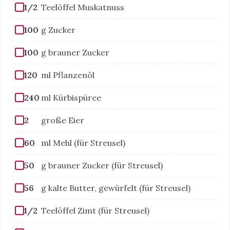
1/2
Teelöffel Muskatnuss
100
g Zucker
100
g brauner Zucker
120
ml Pflanzenöl
240
ml Kürbispüree
2
große Eier
60
ml Mehl (für Streusel)
50
g brauner Zucker (für Streusel)
56
g kalte Butter, gewürfelt (für Streusel)
1/2
Teelöffel Zimt (für Streusel)