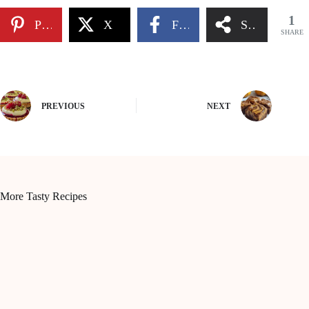
1
Pinterest
X
Facebook
Share
SHARE
PREVIOUS
NEXT
More Tasty Recipes