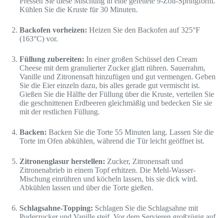
Pressen Sie diese Mischung in eine gefettete 9-Zoll-Springform.
Kühlen Sie die Kruste für 30 Minuten.
Backofen vorheizen:
Heizen Sie den Backofen auf 325°F
(163°C) vor.
Füllung zubereiten:
In einer großen Schüssel den Cream
Cheese mit dem granulierter Zucker glatt rühren. Sauerrahm,
Vanille und Zitronensaft hinzufügen und gut vermengen. Geben
Sie die Eier einzeln dazu, bis alles gerade gut vermischt ist.
Gießen Sie die Hälfte der Füllung über die Kruste, verteilen Sie
die geschnittenen Erdbeeren gleichmäßig und bedecken Sie sie
mit der restlichen Füllung.
Backen:
Backen Sie die Torte 55 Minuten lang. Lassen Sie die
Torte im Ofen abkühlen, während die Tür leicht geöffnet ist.
Zitronenglasur herstellen:
Zucker, Zitronensaft und
Zitronenabrieb in einem Topf erhitzen. Die Mehl-Wasser-
Mischung einrühren und köcheln lassen, bis sie dick wird.
Abkühlen lassen und über die Torte gießen.
Schlagsahne-Topping:
Schlagen Sie die Schlagsahne mit
Puderzucker und Vanille steif. Vor dem Servieren großzügig auf