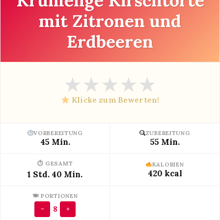
Krümelige Kirschtorte
mit Zitronen und
Erdbeeren
★
★
★
★
★
Klicke zum Bewerten!
VORBEREITUNG
ZUBEREITUNG
45 Min.
55 Min.
⏱ GESAMT
KALORIEN
420 kcal
1 Std. 40 Min.
🍽 PORTIONEN
8
−
+