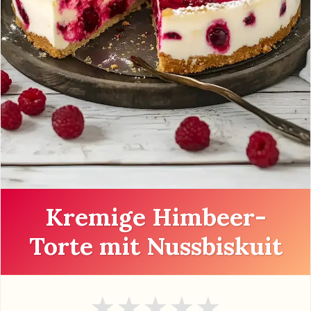
Kremige Himbeer-
Torte mit Nussbiskuit
★
★
★
★
★