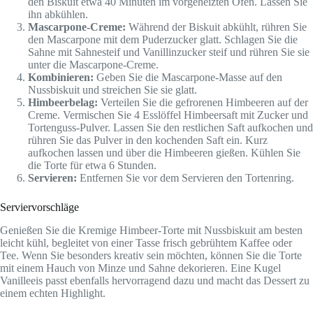
den Biskuit etwa 40 Minuten im vorgeheizten Ofen. Lassen Sie
ihn abkühlen.
Mascarpone-Creme:
Während der Biskuit abkühlt, rühren Sie
den Mascarpone mit dem Puderzucker glatt. Schlagen Sie die
Sahne mit Sahnesteif und Vanillinzucker steif und rühren Sie sie
unter die Mascarpone-Creme.
Kombinieren:
Geben Sie die Mascarpone-Masse auf den
Nussbiskuit und streichen Sie sie glatt.
Himbeerbelag:
Verteilen Sie die gefrorenen Himbeeren auf der
Creme. Vermischen Sie 4 Esslöffel Himbeersaft mit Zucker und
Tortenguss-Pulver. Lassen Sie den restlichen Saft aufkochen und
rühren Sie das Pulver in den kochenden Saft ein. Kurz
aufkochen lassen und über die Himbeeren gießen. Kühlen Sie
die Torte für etwa 6 Stunden.
Servieren:
Entfernen Sie vor dem Servieren den Tortenring.
Serviervorschläge
Genießen Sie die Kremige Himbeer-Torte mit Nussbiskuit am besten
leicht kühl, begleitet von einer Tasse frisch gebrühtem Kaffee oder
Tee. Wenn Sie besonders kreativ sein möchten, können Sie die Torte
mit einem Hauch von Minze und Sahne dekorieren. Eine Kugel
Vanilleeis passt ebenfalls hervorragend dazu und macht das Dessert zu
einem echten Highlight.