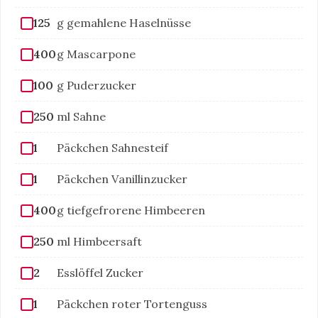
125
g gemahlene Haselnüsse
400
g Mascarpone
100
g Puderzucker
250
ml Sahne
1
Päckchen Sahnesteif
1
Päckchen Vanillinzucker
400
g tiefgefrorene Himbeeren
250
ml Himbeersaft
2
Esslöffel Zucker
1
Päckchen roter Tortenguss