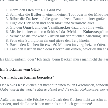
Heize den Ofen auf 180 Grad vor.
Schmelze die
Butter
in einem kleinen Topf oder in der Mikrowel
Rühre die
Zucker
und die geschmolzene Butter in einer großen 
Füge die
Eier
nach und nach hinzu und vermische alles.
Gib den
Quark
und den
Vanillezucker
dazu und rühre weiter.
Mische in einer anderen Schüssel das
Mehl
, die
Kokosraspel
un
Vermenge die trockenen Zutaten mit der feuchten Mischung. Rühre 
Fette eine Springform ein und gieße den Teig hinein.
Backe den Kuchen für etwa 60 Minuten im vorgeheizten Ofen.
Lass den Kuchen nach dem Backen auskühlen, bevor du ihn ans
Es klingt einfach, oder? Ich finde, beim Backen muss man nicht die g
Ein Stückchen vom Glück
Was macht den Kuchen besonders?
Der Kokos Käsekuchen hat nicht nur einen tollen Geschmack, sondern a
Gabel durch die weiche Masse gleitet und die ersten Kokosraspel he
Außerdem macht die Frische vom Quark den Kuchen nicht zu schwer, 
serviert, und die Leute haben mehr als ein Stück genommen!