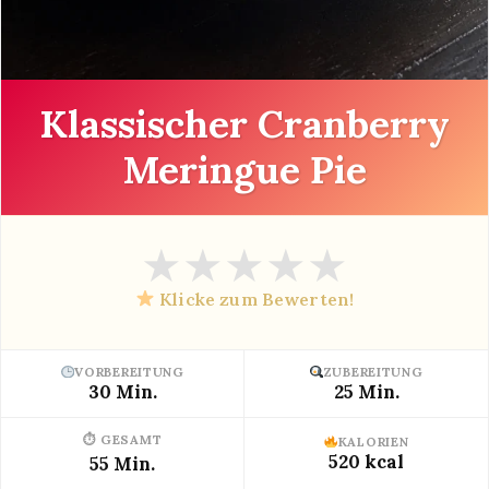
Klassischer Cranberry
Meringue Pie
★
★
★
★
★
Klicke zum Bewerten!
VORBEREITUNG
ZUBEREITUNG
30 Min.
25 Min.
⏱ GESAMT
KALORIEN
520 kcal
55 Min.