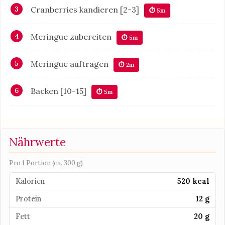
Cranberries kandieren [2-3]
⏱ 5m
Meringue zubereiten
⏱ 5m
Meringue auftragen
⏱ 2m
Backen [10-15]
⏱ 5m
Nährwerte
Pro 1 Portion (ca. 300 g)
Kalorien
520 kcal
Protein
12 g
Fett
20 g