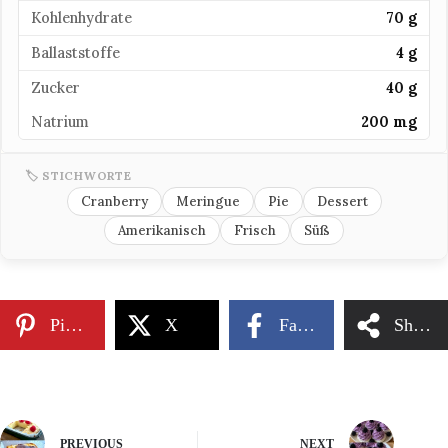
Kohlenhydrate
70 g
Ballaststoffe
4 g
Zucker
40 g
Natrium
200 mg
🏷 STICHWORTE
Cranberry
Meringue
Pie
Dessert
Amerikanisch
Frisch
Süß
Pinterest
X
Facebook
Share
PREVIOUS
NEXT